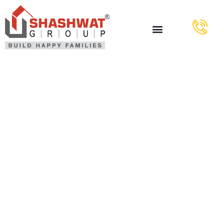
Vulkan Vegas
Casino Bonus
1500 Promo
Code 2023