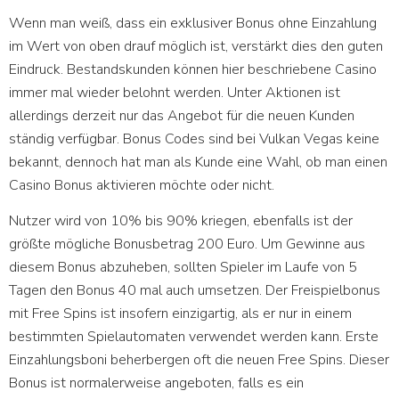
Wenn man weiß, dass ein exklusiver Bonus ohne Einzahlung
im Wert von oben drauf möglich ist, verstärkt dies den guten
Eindruck. Bestandskunden können hier beschriebene Casino
immer mal wieder belohnt werden. Unter Aktionen ist
allerdings derzeit nur das Angebot für die neuen Kunden
ständig verfügbar. Bonus Codes sind bei Vulkan Vegas keine
bekannt, dennoch hat man als Kunde eine Wahl, ob man einen
Casino Bonus aktivieren möchte oder nicht.
Nutzer wird von 10% bis 90% kriegen, ebenfalls ist der
größte mögliche Bonusbetrag 200 Euro. Um Gewinne aus
diesem Bonus abzuheben, sollten Spieler im Laufe von 5
Tagen den Bonus 40 mal auch umsetzen. Der Freispielbonus
mit Free Spins ist insofern einzigartig, als er nur in einem
bestimmten Spielautomaten verwendet werden kann. Erste
Einzahlungsboni beherbergen oft die neuen Free Spins. Dieser
Bonus ist normalerweise angeboten, falls es ein