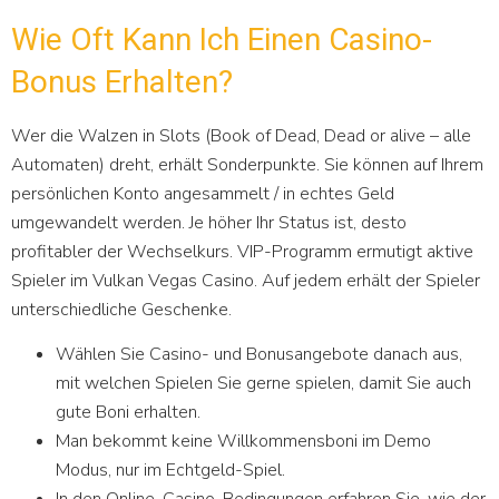
Wie Oft Kann Ich Einen Casino-
Bonus Erhalten?
Wer die Walzen in Slots (Book of Dead, Dead or alive – alle
Automaten) dreht, erhält Sonderpunkte. Sie können auf Ihrem
persönlichen Konto angesammelt / in echtes Geld
umgewandelt werden. Je höher Ihr Status ist, desto
profitabler der Wechselkurs. VIP-Programm ermutigt aktive
Spieler im Vulkan Vegas Casino. Auf jedem erhält der Spieler
unterschiedliche Geschenke.
Wählen Sie Casino- und Bonusangebote danach aus,
mit welchen Spielen Sie gerne spielen, damit Sie auch
gute Boni erhalten.
Man bekommt keine Willkommensboni im Demo
Modus, nur im Echtgeld-Spiel.