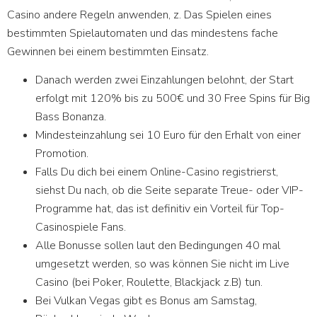
Casino andere Regeln anwenden, z. Das Spielen eines
bestimmten Spielautomaten und das mindestens fache
Gewinnen bei einem bestimmten Einsatz.
Danach werden zwei Einzahlungen belohnt, der Start
erfolgt mit 120% bis zu 500€ und 30 Free Spins für Big
Bass Bonanza.
Mindesteinzahlung sei 10 Euro für den Erhalt von einer
Promotion.
Falls Du dich bei einem Online-Casino registrierst,
siehst Du nach, ob die Seite separate Treue- oder VIP-
Programme hat, das ist definitiv ein Vorteil für Top-
Casinospiele Fans.
Alle Bonusse sollen laut den Bedingungen 40 mal
umgesetzt werden, so was können Sie nicht im Live
Casino (bei Poker, Roulette, Blackjack z.B) tun.
Bei Vulkan Vegas gibt es Bonus am Samstag,