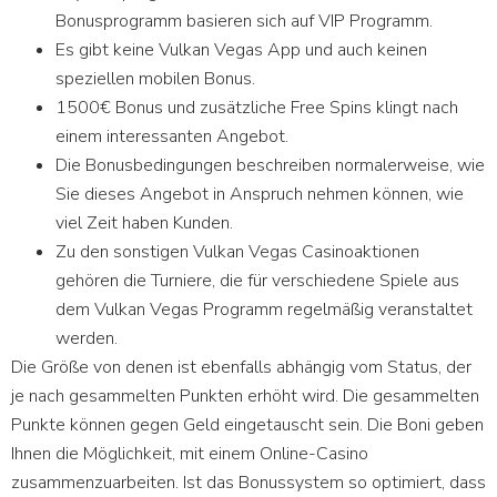
Bonusprogramm basieren sich auf VIP Programm.
Es gibt keine Vulkan Vegas App und auch keinen
speziellen mobilen Bonus.
1500€ Bonus und zusätzliche Free Spins klingt nach
einem interessanten Angebot.
Die Bonusbedingungen beschreiben normalerweise, wie
Sie dieses Angebot in Anspruch nehmen können, wie
viel Zeit haben Kunden.
Zu den sonstigen Vulkan Vegas Casinoaktionen
gehören die Turniere, die für verschiedene Spiele aus
dem Vulkan Vegas Programm regelmäßig veranstaltet
werden.
Die Größe von denen ist ebenfalls abhängig vom Status, der
je nach gesammelten Punkten erhöht wird. Die gesammelten
Punkte können gegen Geld eingetauscht sein. Die Boni geben
Ihnen die Möglichkeit, mit einem Online-Casino
zusammenzuarbeiten. Ist das Bonussystem so optimiert, dass