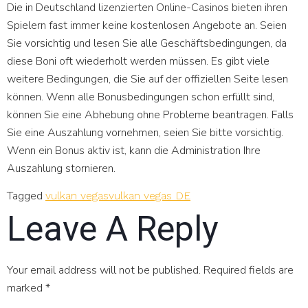
Die in Deutschland lizenzierten Online-Casinos bieten ihren
Spielern fast immer keine kostenlosen Angebote an. Seien
Sie vorsichtig und lesen Sie alle Geschäftsbedingungen, da
diese Boni oft wiederholt werden müssen. Es gibt viele
weitere Bedingungen, die Sie auf der offiziellen Seite lesen
können. Wenn alle Bonusbedingungen schon erfüllt sind,
können Sie eine Abhebung ohne Probleme beantragen. Falls
Sie eine Auszahlung vornehmen, seien Sie bitte vorsichtig.
Wenn ein Bonus aktiv ist, kann die Administration Ihre
Auszahlung stornieren.
Tagged
vulkan vegas
vulkan vegas DE
Leave A Reply
Your email address will not be published.
Required fields are
marked
*