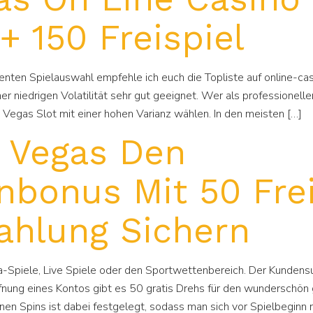
+ 150 Freispiel
enten Spielauswahl empfehle ich euch die Topliste auf online-casi
er niedrigen Volatilität sehr gut geeignet. Wer als professionelle
n Vegas Slot mit einer hohen Varianz wählen. In den meisten […]
n Vegas Den
bonus Mit 50 Frei
ahlung Sichern
nsta-Spiele, Live Spiele oder den Sportwettenbereich. Der Kunden
ffnung eines Kontos gibt es 50 gratis Drehs für den wunderschön 
en Spins ist dabei festgelegt, sodass man sich vor Spielbeginn n