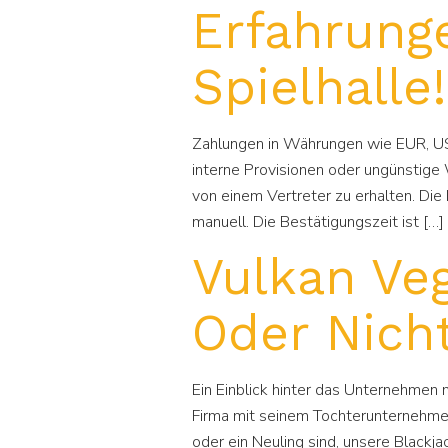
Erfahrung
Spielhalle!
Zahlungen in Währungen wie EUR, USD
interne Provisionen oder ungünstig
von einem Vertreter zu erhalten. Die
manuell. Die Bestätigungszeit ist […]
Vulkan Ve
Oder Nich
Ein Einblick hinter das Unternehmen 
Firma mit seinem Tochterunternehmen
oder ein Neuling sind, unsere Blackj