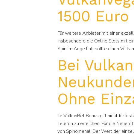
1500 Euro 
Für weitere Anbieter mit einer exzell
insbesondere die Online Slots mit ein
Spin im Auge hat, sollte einen Vulka
Bei Vulka
Neukunden
Ohne Einz
Ihr VulkanBet Bonus gilt nicht für I
Telefon zu erreichen. Für die Neuerö
von Spinomenal. Der Wert der einzeln