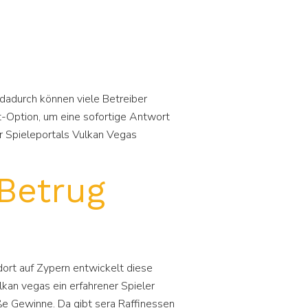
dadurch können viele Betreiber
-Option, um eine sofortige Antwort
r Spieleportals Vulkan Vegas
Betrug
n
dort auf Zypern entwickelt diese
kan vegas ein erfahrener Spieler
oße Gewinne. Da gibt sera Raffinessen