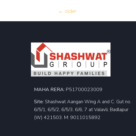
←
older
MAHA RERA:
P51700023009
Site:
Shashwat Aangan Wing A and C. Gut no.
6/5/1, 6/5/2, 6/5/3, 6/6, 7 at Valavli, Badlapur
(W) 421503. M: 9011015892