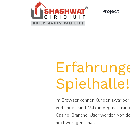
Project
Tag:
Vul
Erfahrung
Spielhalle!
Im Browser können Kunden zwar per 
vorhanden sind. Vulkan Vegas Casino 
Casino-Branche. User werden von der
hochwertigen Inhalt […]