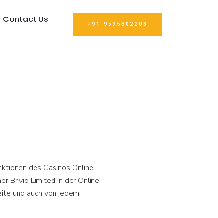
Contact Us
+91 9595802208
nktionen des Casinos Online
 Brivio Limited in der Online-
eite und auch von jedem