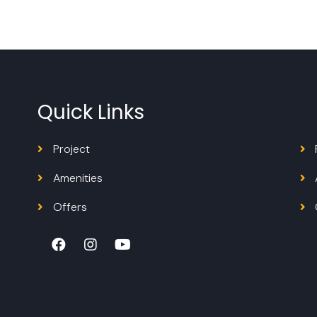
Quick Links
Project
Amenities
Offers