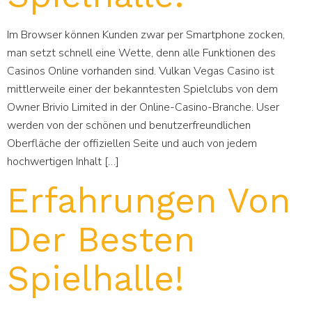
Im Browser können Kunden zwar per Smartphone zocken,
man setzt schnell eine Wette, denn alle Funktionen des
Casinos Online vorhanden sind. Vulkan Vegas Casino ist
mittlerweile einer der bekanntesten Spielclubs von dem
Owner Brivio Limited in der Online-Casino-Branche. User
werden von der schönen und benutzerfreundlichen
Oberfläche der offiziellen Seite und auch von jedem
hochwertigen Inhalt […]
Erfahrungen Von
Der Besten
Spielhalle!