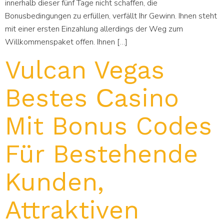
innerhalb dieser fünf Tage nicht schaffen, die
Bonusbedingungen zu erfüllen, verfällt Ihr Gewinn. Ihnen steht
mit einer ersten Einzahlung allerdings der Weg zum
Willkommenspaket offen. Ihnen […]
Vulcan Vegas
Bestes Сasino
Mit Bonus Codes
Für Bestehende
Kunden,
Attraktiven