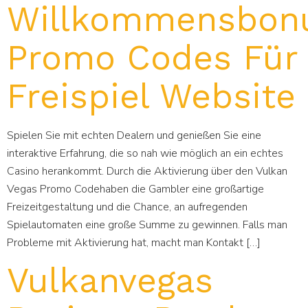
Willkommensbon
Promo Codes Für
Freispiel Website
Spielen Sie mit echten Dealern und genießen Sie eine
interaktive Erfahrung, die so nah wie möglich an ein echtes
Casino herankommt. Durch die Aktivierung über den Vulkan
Vegas Promo Codehaben die Gambler eine großartige
Freizeitgestaltung und die Chance, an aufregenden
Spielautomaten eine große Summe zu gewinnen. Falls man
Probleme mit Aktivierung hat, macht man Kontakt […]
Vulkanvegas