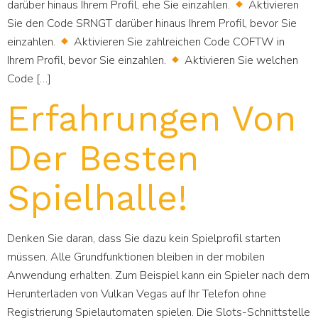
darüber hinaus Ihrem Profil, ehe Sie einzahlen.
Aktivieren
Sie den Code SRNGT darüber hinaus Ihrem Profil, bevor Sie
einzahlen.
Aktivieren Sie zahlreichen Code COFTW in
Ihrem Profil, bevor Sie einzahlen.
Aktivieren Sie welchen
Code […]
Erfahrungen Von
Der Besten
Spielhalle!
Denken Sie daran, dass Sie dazu kein Spielprofil starten
müssen. Alle Grundfunktionen bleiben in der mobilen
Anwendung erhalten. Zum Beispiel kann ein Spieler nach dem
Herunterladen von Vulkan Vegas auf Ihr Telefon ohne
Registrierung Spielautomaten spielen. Die Slots-Schnittstelle