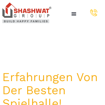
Tag:
Vulkan
Vegas
Erfahrungen Von
Der Besten
Spielhalle!