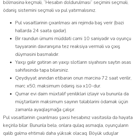
bölməsinə keçməli, “Hesabın doldurulması” seçimini seçməli,
ödəniş sistemini seçməli və pul yatırmalısınız.
Pul vəsaitlərinin çıxarılması ani rejimdə baş verir (bəzi
hallarda 24 saata qədər).
Bir raundun ümumi müddəti cəmi 10 saniyədir və oyunçu
təyyarənin davranışına tez reaksiya verməli və çıxış
düyməsini basmalıdır.
Yaxşı gəlir gətirən ən yaxşı slotların siyahısını saytın əsas
səhifəsində tapa bilərsiniz.
Qeydiyyat anından etibarən onun mərcinə 72 saat verilir,
mərc x50, maksimum ödəniş isə x10-dur.
Qumar evi daim müxtəlif yenilikləri izləyir və bununla da
müştərilərin maksimum sayının tələblərini ödəmək üçün
zamanla ayaqlaşmağa çalışır.
Pul vəsaitlərinin çıxarılması şəxsi hesabınız vasitəsilə də həyata
keçirilə bilər. Bununla belə, onlara qulaq asmaqla, oyunçuların
qalib gəlmə ehtimalı daha yüksək olacaq. Böyük uduşlar