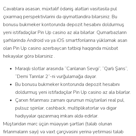
Cavablara əsasən, müxtəlif ödəniş alətləri vasitəsilə pul
çıxarmaq perspektivlərini də qiymətləndirə bilərsiniz. Bu
bonusu bukmeker kontorunda depozit hesabını doldurmuş
yeni istifadəçilər Pin Up casino az ala bilərlər. Qumarbazların
şərhlərində Android və ya iOS smartfonlarına yükləmək asan
olan Pin Up casino azerbaycan tətbiqi haqqında müsbət
hekayələr görə bilərsiniz .
Maraqlı slotlar arasında “Canlanan Sevgi”, “Qarlı Şans”,
“Demi Tanrılar 2”-ni vurğulamağa dəyər.
Bu bonusu bukmeker kontorunda depozit hesabını
doldurmuş yeni istifadəçilər Pin Up casino az ala bilərlər.
Çarxın fırlanması zamanı qurumun müştəriləri real pul,
pulsuz spinlər, cashback, multiplikatorlar və digər
hədiyyələr qazanmaq imkanı əldə edirlər.
Müştəridən mərc üçün müəyyən şərtləri (tələb olunan
fırlanmaların sayı) və vaxt çərçivəsini yerinə yetirməsi tələb