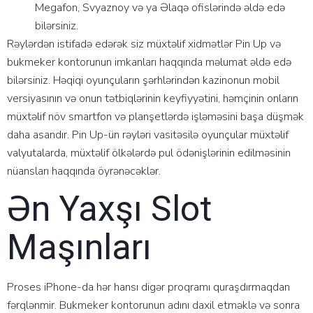
Megafon, Svyaznoy və ya Əlaqə ofislərində əldə edə
bilərsiniz.
Rəylərdən istifadə edərək siz müxtəlif xidmətlər Pin Up və
bukmeker kontorunun imkanları haqqında məlumat əldə edə
bilərsiniz. Həqiqi oyunçuların şərhlərindən kazinonun mobil
versiyasının və onun tətbiqlərinin keyfiyyətini, həmçinin onların
müxtəlif növ smartfon və planşetlərdə işləməsini başa düşmək
daha asandır. Pin Up-ün rəyləri vasitəsilə oyunçular müxtəlif
valyutalarda, müxtəlif ölkələrdə pul ödənişlərinin edilməsinin
nüansları haqqında öyrənəcəklər.
Ən Yaxşı Slot
Maşınları
Proses iPhone-da hər hansı digər proqramı quraşdırmaqdan
fərqlənmir. Bukmeker kontorunun adını daxil etməklə və sonra