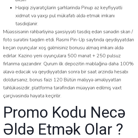
Həqiqi ziyarətçilərin şərhlərində Pinup az keyfiyyətli
xidmət və yaxşı pul mükafatı əldə etmək imkanı
təsdiqlənir.
Müəssisənin rəhbərliyinə şəxsiyyəti təsdiq edən sənədin skan /
foto surətini təqdim etdi. Rəsmi Pin-Up saytında qeydiyyatdan
keçən oyunçular xoş gəlmisiniz bonusu almaq imkanı əldə
edirlər. Kazino yeni oyunçulara 500 manat + 250 pulsuz
fırlanma qazandırır. Qurum ilk depozitin məbləğinə daha 100%
əlavə edəcək və qeydiyyatdan sonra bir saat ərzində hesabı
doldursanız, bonus faizi 120 Bütün maliyyə əməliyyatları
təhlükəsizdir, platforma tərəfindən müəyyən edilmiş vaxt
çərçivəsində həyata keçirilir.
Promo Kodu Necə
Əldə Etmək Olar ?