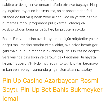
sakitcə aktivləşdirir və ondan istifadə etməyə başlayır. Həqiqi
oyunçuların rəylərinə inanırsınızsa, onlar proqramdan fəal
istifadə edirlər və işindən zövq alırlar. Gec və ya tez, hər bir
qumarbaz mobil proqramda pul çıxarmalı olacaq və
xoşbəxtlikdən bununla bağlı heç bir problem yoxdur.
Rəsmi Pin-Up casino aznda oynamaq üçün müştərilər yalnız
doğru məlumatları təqdim etməlidirlər, əks halda hesab geri
çəkilmə hüququ olmadan bloklanacaq. Pin-Up casino adaptiv
versiyasında giriş loqin və parolun daxil edilməsi ilə həyata
keçirilir. Etibarlı VPN-dən istifadə müxtəlif blokları keçməyə
imkan verir və eyni zamanda giriş məlumatlarınızı saxlayır.
Pin Up Casino Azərbaycan Rəsmi
Saytı. Pin-Up Bet Bahis Bukmeyker
Icmalı