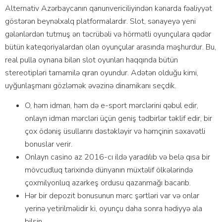
Alternativ Azərbaycanın qanunvericiliyindən kənarda fəaliyyət
göstərən beynəlxalq platformalardır. Slot, sənayeyə yeni
gələnlərdən tutmuş ən təcrübəli və hörmətli oyunçulara qədər
bütün kateqoriyalardan olan oyunçular arasında məşhurdur. Bu,
real pulla oynana bilən slot oyunları haqqında bütün
stereotipləri tamamilə qıran oyundur. Adətən olduğu kimi,
uyğunlaşmanı gözləmək əvəzinə dinamikanı seçdik.
O, həm idman, həm də e-sport mərclərini qəbul edir,
onlayn idman mərcləri üçün geniş tədbirlər təklif edir, bir
çox ödəniş üsullarını dəstəkləyir və həmçinin səxavətli
bonuslar verir.
Onlayn casino az 2016-cı ildə yaradılıb və belə qısa bir
mövcudluq tarixində dünyanın müxtəlif ölkələrində
çoxmilyonluq azarkeş ordusu qazanmağı bacarıb.
Hər bir depozit bonusunun mərc şərtləri var və onlar
yerinə yetirilməlidir ki, oyunçu daha sonra hədiyyə ala
bilsin