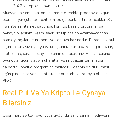
3 AZN depozit qoymalısınız.
Müəyyən bir əmsalla idmana mərc etməklə, proqnoz düzgün
olarsa, oyunçular depozitlərini bu çarpanla artıra biləcəklər. Siz
həm rəsmi internet saytında, həm də kazino proqramında
oynaya bilərsiniz. Rəsmi sayt Pin Up casino Azərbaycandan
olan oyunçular üçün lisenziyalı onlayn kazinodur. Burada siz pul
üçün təhlükəsiz oynaya və uduşlarınızı karta və ya digər ödəniş
alətlərinə çıxara biləcəyinizə əmin ola bilərsiniz. Pin Up casino
oyunçular üçün əlavə mükafatlar və imtiyazlar təmin edən
cəlbedici loyallıq proqramına malikdir. Hesabın doldurulması
üçün pincoinlər verilir – statuslar qumarbazlara təyin olunan
PNC .
Real Pul Və Ya Kripto Ilə Oynaya
Bilərsiniz
Əgər mərc şərtləri oyunçuya uyğundursa, o zaman hədiyyəni