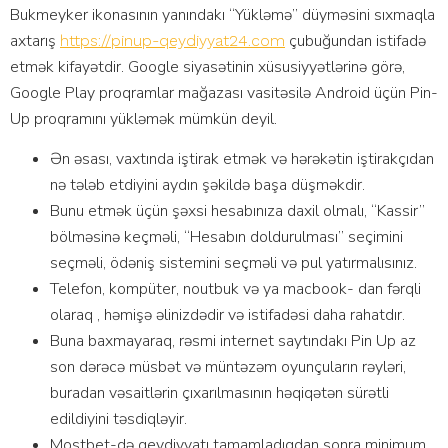
Bukmeyker ikonasının yanındakı “Yükləmə” düyməsini sıxmaqla
axtarış
çubuğundan istifadə
https://pinup-qeydiyyat24.com
etmək kifayətdir. Google siyasətinin xüsusiyyətlərinə görə,
Google Play proqramlar mağazası vasitəsilə Android üçün Pin-
Up proqramını yükləmək mümkün deyil.
Ən əsası, vaxtında iştirak etmək və hərəkətin iştirakçıdan
nə tələb etdiyini aydın şəkildə başa düşməkdir.
Bunu etmək üçün şəxsi hesabınıza daxil olmalı, “Kassir”
bölməsinə keçməli, “Hesabın doldurulması” seçimini
seçməli, ödəniş sistemini seçməli və pul yatırmalısınız.
Telefon, kompüter, noutbuk və ya macbook- dan fərqli
olaraq , həmişə əlinizdədir və istifadəsi daha rahatdır.
Buna baxmayaraq, rəsmi internet saytındakı Pin Up az
son dərəcə müsbət və müntəzəm oyunçuların rəyləri,
buradan vəsaitlərin çıxarılmasının həqiqətən sürətli
edildiyini təsdiqləyir.
Mostbet-də qeydiyyatı tamamladıqdan sonra minimum