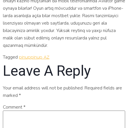
onlayn kazino müştəriləri də mobil telefonlarında Aviator game
oynaya bilərlər! Oyun artıq mövcuddur və smartfon və iPhone-
larda asanlıqla açıla bilər mostbet yukle. Rəsmi tənzimləyici
lisenziyası olmayan veb saytlarda, uduşunuzu geri ala
biləcəyinizə əminlik yoxdur. Yüksək reytinq və yaxşı nüfuza
malik olan sübut edilmiş onlayn resurslarda yalnız pul
qazanmaq mümkündür.
Tagged
pinup
pinup AZ
Leave A Reply
Your email address will not be published.
Required fields are
marked
*
Comment
*