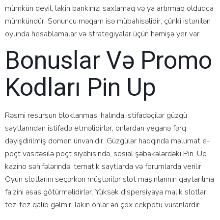
mümkün deyil, lakin bankınızı saxlamaq və ya artırmaq olduqca
mümkündür. Sonuncu məqam isə mübahisəlidir, çünki istənilən
oyunda hesablamalar və strategiyalar üçün həmişə yer var.
Bonuslar Və Promo
Kodları Pin Up
Rəsmi resursun bloklanması halında istifadəçilər güzgü
saytlarından istifadə etməlidirlər, onlardan yeganə fərq
dəyişdirilmiş domen ünvanıdır. Güzgülər haqqında məlumat e-
poçt vasitəsilə poçt siyahısında, sosial şəbəkələrdəki Pin-Up
kazino səhifələrində, tematik saytlarda və forumlarda verilir.
Oyun slotlarını seçərkən müştərilər slot maşınlarının qaytarılma
faizini əsas götürməlidirlər. Yüksək dispersiyaya malik slotlar
tez-tez qalib gəlmir, lakin onlar ən çox cekpotu vuranlardır.