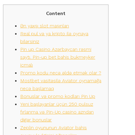
Content
Ən yaxşı slot maşınları
Real pul və ya kripto ilə oynaya
bilərsiniz
Pin up Casino Azərbaycan rəsmi
saytı. Pin-up bet bahis bukmeyker
icmalı
Promo kodu necə əldə etmək olar ?
Mostbet vasitəsilə Aviator oynamağa
necə başlamaq
Bonuslar və promo kodları Pin Up
Yeni başlayanlar üçün 250 pulsuz
fırlanma və Pin-Up casino azndan
digər bonuslar
Zeplin oyununun Aviator bahis