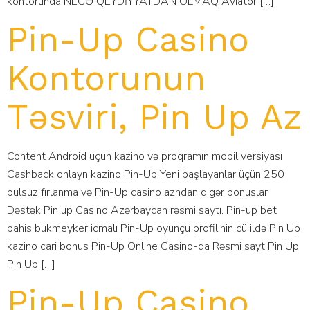
kontorunda NECƏ QEYDİYYATDAN OLMAQ Aviator […]
Pin-Up Casino
Kontorunun
Təsviri, Pin Up Az
Content Android üçün kazino və proqramın mobil versiyası
Cashback onlayn kazino Pin-Up Yeni başlayanlar üçün 250
pulsuz fırlanma və Pin-Up casino azndan digər bonuslar
Dəstək Pin up Casino Azərbaycan rəsmi saytı. Pin-up bet
bahis bukmeyker icmalı Pin-Up oyunçu profilinin cü ildə Pin Up
kazino cari bonus Pin-Up Online Casino-da Rəsmi sayt Pin Up
Pin Up […]
Pin-Up Casino