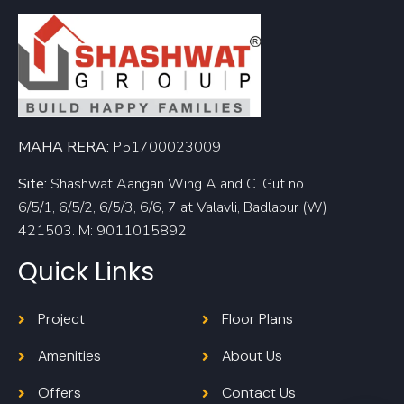
MAHA RERA:
P51700023009
Site:
Shashwat Aangan Wing A and C. Gut no.
6/5/1, 6/5/2, 6/5/3, 6/6, 7 at Valavli, Badlapur (W)
421503. M: 9011015892
Quick Links
Project
Floor Plans
Amenities
About Us
Offers
Contact Us