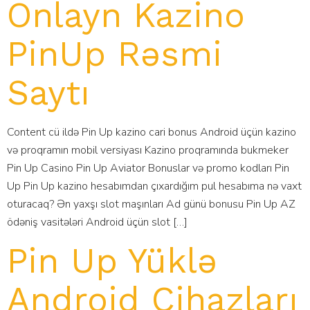
Onlayn Kazino
PinUp Rəsmi
Saytı
Content cü ildə Pin Up kazino cari bonus Android üçün kazino
və proqramın mobil versiyası Kazino proqramında bukmeker
Pin Up Casino Pin Up Aviator Bonuslar və promo kodları Pin
Up Pin Up kazino hesabımdan çıxardığım pul hesabıma nə vaxt
oturacaq? Ən yaxşı slot maşınları Ad günü bonusu Pin Up AZ
ödəniş vasitələri Android üçün slot […]
Pin Up Yüklə
Android Cihazları