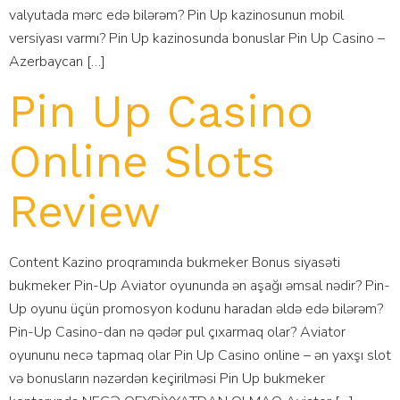
valyutada mərc edə bilərəm? Pin Up kazinosunun mobil
versiyası varmı? Pin Up kazinosunda bonuslar Pin Up Casino –
Azerbaycan […]
Pin Up Casino
Online Slots
Review
Content Kazino proqramında bukmeker Bonus siyasəti
bukmeker Pin-Up Aviator oyununda ən aşağı əmsal nədir? Pin-
Up oyunu üçün promosyon kodunu haradan əldə edə bilərəm?
Pin-Up Casino-dan nə qədər pul çıxarmaq olar? Aviator
oyununu necə tapmaq olar Pin Up Casino online – ​​ən yaxşı slot
və bonusların nəzərdən keçirilməsi Pin Up bukmeker