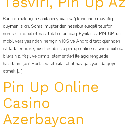
Təsviri, Pin Up Az
Bunu etmək üçün səhifənin yuxarı sağ küncündə müvafiq
düyməni sıxın. Sonra, müştəridən hesabla əlaqəli telefon
nömrəsini daxil etməsi tələb olunacaq. Eynilə, siz PIN-UP-un
mobil versiyasından, həmçinin iOS və Android tətbiqlərindən
istifadə edərək şəxsi hesabınıza pin-up online casino daxil ola
bilərsiniz. Yaşıl və qırmızı elementləri ilə açıq rənglərdə
hazırlanmışdır. Portal vasitəsilə rahat naviqasiyanı da qeyd
etmək […]
Pin Up Online
Casino
Azerbaycan ️