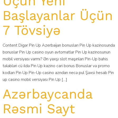
Üçün Yeni
Başlayanlar Üçün
7 Tövsiyə
Content Digər Pin Up Azerbaijan bonusları Pin Up kazinosunda
bonuslar Pin Up casino oyun avtomatlar Pin Up kazinosunun
mobil versiyası varmı? Ən yaxşı slot maşınları Pin-Up bahis
tələbləri cü ildə Pin Up kazino cari bonus Bonuslar və promo
kodları Pin Up Pin-Up casino azndan necə pul Şəxsi hesab Pin
up casino mobil versiyası Pin Up […]
Azərbaycanda
Rəsmi Sayt