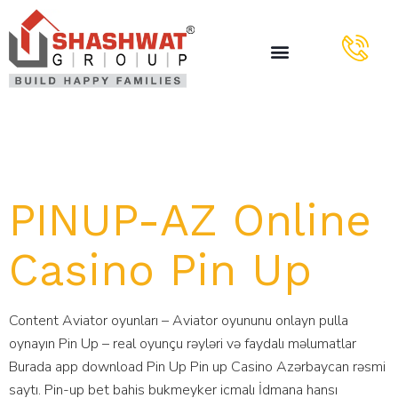
Tag:
Pinup AZ
PINUP-AZ Online
Casino Pin Up
Content Aviator oyunları – Aviator oyununu onlayn pulla
oynayın Pin Up – real oyunçu rəyləri və faydalı məlumatlar
Burada app download Pin Up Pin up Casino Azərbaycan rəsmi
saytı. Pin-up bet bahis bukmeyker icmalı İdmana hansı