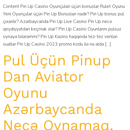
Content Pin Up Casino Oyunçuları üçün bonuslar Rulet Oyunu
Yeni Oyunçular üçün Pin Up Bonusları nədir? Pin Up bonus pul
çıxarılır? Azərbaycanda Pin Up Live Casino Pin Up necə
qeydiyyatdan keçmək olar? Pin Up Casino Oyunlarını pulsuz
oynaya bilərəmmi? Pin Up Kazino haqqında tez-tez verilən
suallar Pin Up Casino 2023 promo kodu ilə nə əldə […]
Pul Üçün Pinup
Dan Aviator
Oyunu
Azərbaycanda
Necə Oynamaq,