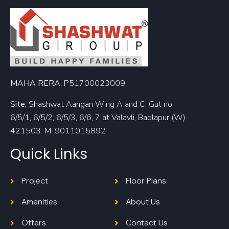
MAHA RERA:
P51700023009
Site:
Shashwat Aangan Wing A and C. Gut no.
6/5/1, 6/5/2, 6/5/3, 6/6, 7 at Valavli, Badlapur (W)
421503. M: 9011015892
Quick Links
Project
Floor Plans
Amenities
About Us
Offers
Contact Us