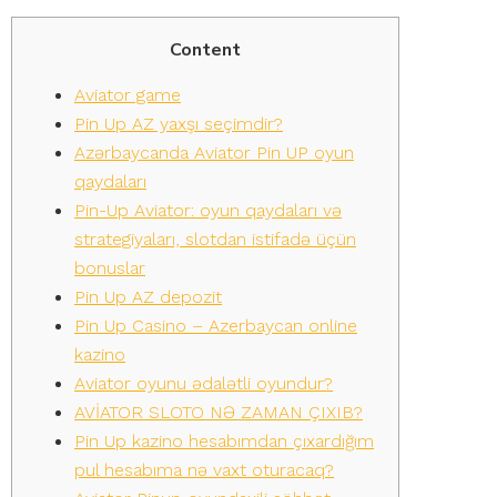
Content
Aviator game
Pin Up AZ yaxşı seçimdir?
Azərbaycanda Aviator Pin UP oyun
qaydaları
Pin-Up Aviator: oyun qaydaları və
strategiyaları, slotdan istifadə üçün
bonuslar
Pin Up AZ depozit
Pin Up Casino – Azerbaycan online
kazino
Aviator oyunu ədalətli oyundur?
AVİATOR SLOTO NƏ ZAMAN ÇIXIB?
Pin Up kazino hesabımdan çıxardığım
pul hesabıma nə vaxt oturacaq?