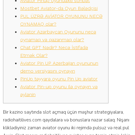
Aviator Pinup oyundaxili söhbət
Mostbet Aviator-da Oyun Bələdçisi
PUL ÜZRƏ AVİATOR OYUNUNU NECƏ
OYNAMAQ olar?
Aviator Azərbaycan Oyununu necə
oynamaq və qazanmaq olar?
Chat GPT Nədir? Necə İstifadə
Etmək Olar?
Aviator Pin UP Azerbaijan oyununun
demo versiyasını oynayın
PinUp təyyarə oyunu Pin Up aviator
Aviator Pin-up oyunu ilə oynayın və
əylənin
Bir kazino saytında slot açmaq üçün məşhur strategiyalara,
radiohaitilives.com qaydalara və bonuslara nəzər salaq. Nişanı
kliklədiyiniz zaman aviator oyunu iki rejimdə pulsuz və real pul