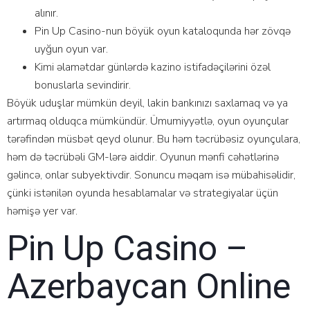
alınır.
Pin Up Casino-nun böyük oyun kataloqunda hər zövqə
uyğun oyun var.
Kimi əlamətdar günlərdə kazino istifadəçilərini özəl
bonuslarla sevindirir.
Böyük uduşlar mümkün deyil, lakin bankınızı saxlamaq və ya
artırmaq olduqca mümkündür. Ümumiyyətlə, oyun oyunçular
tərəfindən müsbət qeyd olunur. Bu həm təcrübəsiz oyunçulara,
həm də təcrübəli GM-lərə aiddir. Oyunun mənfi cəhətlərinə
gəlincə, onlar subyektivdir. Sonuncu məqam isə mübahisəlidir,
çünki istənilən oyunda hesablamalar və strategiyalar üçün
həmişə yer var.
Pin Up Casino –
Azerbaycan Online