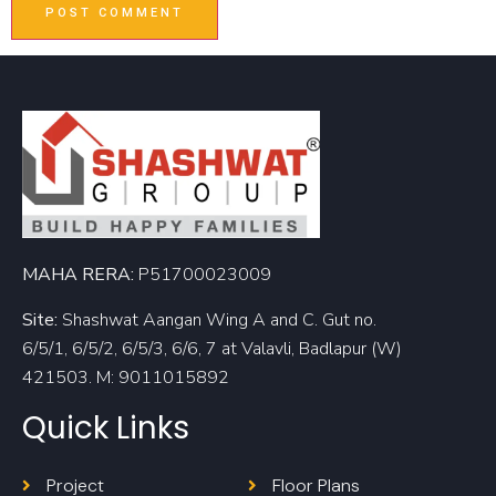
MAHA RERA:
P51700023009
Site:
Shashwat Aangan Wing A and C. Gut no.
6/5/1, 6/5/2, 6/5/3, 6/6, 7 at Valavli, Badlapur (W)
421503. M: 9011015892
Quick Links
Project
Floor Plans