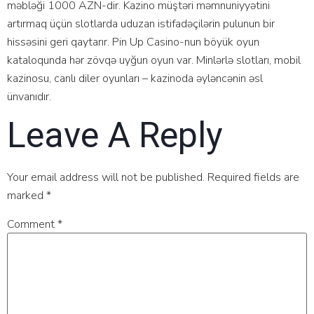
məbləği 1000 AZN-dir. Kazino müştəri məmnuniyyətini
artırmaq üçün slotlarda uduzan istifadəçilərin pulunun bir
hissəsini geri qaytarır. Pin Up Casino-nun böyük oyun
kataloqunda hər zövqə uyğun oyun var. Minlərlə slotları, mobil
kazinosu, canlı diler oyunları – kazinoda əyləncənin əsl
ünvanıdır.
Leave A Reply
Your email address will not be published.
Required fields are
marked
*
Comment
*