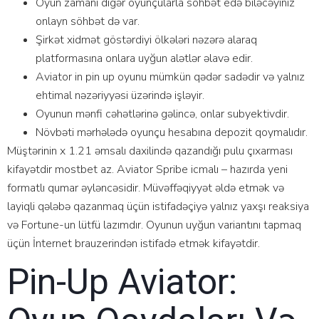
Oyun zamanı digər oyunçularla söhbət edə biləcəyiniz
onlayn söhbət də var.
Şirkət xidmət göstərdiyi ölkələri nəzərə alaraq
platformasına onlara uyğun alətlər əlavə edir.
Aviator in pin up oyunu mümkün qədər sadədir və yalnız
ehtimal nəzəriyyəsi üzərində işləyir.
Oyunun mənfi cəhətlərinə gəlincə, onlar subyektivdir.
Növbəti mərhələdə oyunçu hesabına depozit qoymalıdır.
Müştərinin x 1.21 əmsalı daxilində qazandığı pulu çıxarması
kifayətdir mostbet az. Aviator Spribe icmalı – hazırda yeni
formatlı qumar əyləncəsidir. Müvəffəqiyyət əldə etmək və
layiqli qələbə qazanmaq üçün istifadəçiyə yalnız yaxşı reaksiya
və Fortune-un lütfü lazımdır. Oyunun uyğun variantını tapmaq
üçün İnternet brauzerindən istifadə etmək kifayətdir.
Pin-Up Aviator: