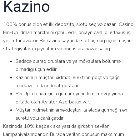
Kazino
100% bonus əldə et ilk depozitə, slotu seç və qazan! Casino
Pin-Up idman mərclərini qəbul edir, onlayn canlı dilerləxüsusi
yer tutur aviator. Bir kazino saytında slot açmaq üçün məşhur
strategiyalara, qaydalara və bonuslara nəzər salaq.
Sadəcə olaraq qruplara və ya mövzulara bölünmə
olmadığı üçün edilir.
Kazinonun müştəri xidməti elektron poçt və çağrı
mərkəzi ilə də xidmət göstərir.
Pin Up-da həmçinin qumar oyunu kimi mövqeyində
ortada olan Aviator Azerbaijan var.
Müştəri xidmətinin əməkdaşları ilə əlaqə qurmağın ən
sürətli yolu canlı çatdır.
Kazinoda 10% keşbek aksiyası da şirkətin sevilən
kampaniyalarındandır. Burada verilən bonusun maksimum