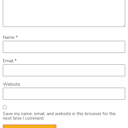
Name
*
Email
*
Website
Save my name, email, and website in this browser for the
next time I comment.