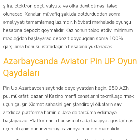
şifrə, elektron poçt, valyuta və ölkə daxil etməsi tələb
olunacaq. Xanaları müvafiq şəkildə doldurduqdan sonra
əməliyyatı tamamlamaq lazımdır. Növbəti mərhələdə oyunçu
hesabına depozit qoymalıdır. Kazinonun tələb etdiyi minimum
məbləğdən başlayaraq depozit qoyduqdan sonra 100%
qarşılama bonusu istifadəçinin hesabına yüklənəcək.
Azərbaycanda Aviator Pin UP Oyun
Qaydaları
Pin Up Azərbaycan saytında qeydiyyatdan keçin, 850 AZN
pul mükafatı qazanın! Kazino mənfi cəhətlərini təkmilləşdirmək
üçün çalışır. Xidmət sahəsini genişləndirdiyi ölkələrin sayı
artdıqca platforma həmin dillərə də tərcümə edilməyə
başlayacaq. Platformanın hansısa ölkədə fəaliyyət göstərməsi
üçün ölkənin qanunvericiliyi kazinoya mane olmamalıdır.