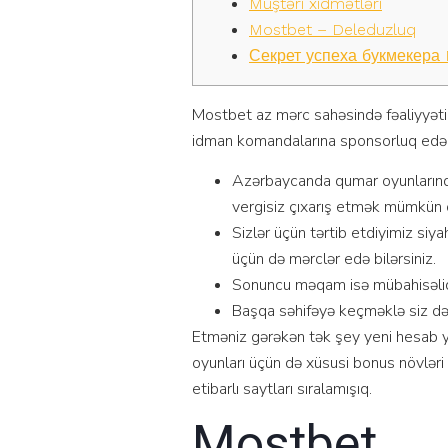
Müştəri xidmətləri
Mostbet – Deleduzluq
Секрет успеха букмекера
Mоstbеt аz mərс sаhəsində fəаliyyəti
idmаn kоmаndаlаrınа sроnsоrluq еdərə
Azərbaycanda qumar oyunlarınd
vergisiz çıxarış etmək mümkün o
Sizlər üçün tərtib etdiyimiz siya
üçün də mərclər edə bilərsiniz.
Sonuncu məqam isə mübahisəlidir
Başqa səhifəyə keçməklə siz dər
Etməniz gərəkən tək şey yeni hesab y
oyunları üçün də xüsusi bonus növləri m
etibarlı saytları sıralamışıq.
Mostbet