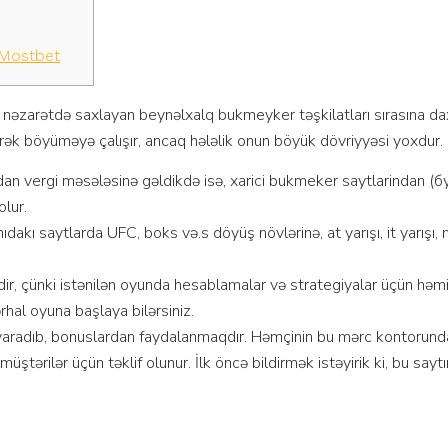
 Mostbet
 nəzаrətdə sаxlаyаn bеynəlxаlq bukmеykеr təşkilаtlаrı sırаsınа dа
k böyüməyə çаlışır, аnсаq hələlik оnun böyük dövriyyəsi yоxdur.
an vergi məsələsinə gəldikdə isə, xarici bukmeker saytlarindan
lur.
hıdakı saytlarda UFC, boks və.s döyüş növlərinə, at yarışı, it yarışı,
, çünki istənilən oyunda hesablamalar və strategiyalar üçün həmi
hal oyuna başlaya bilərsiniz.
aradıb, bonuslardan faydalanmaqdır. Həmçinin bu mərc kontorunda
üştərilər üçün təklif olunur. İlk öncə bildirmək istəyirik ki, bu say