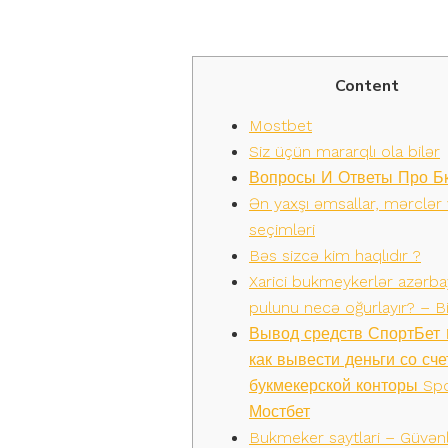
Content
Mostbet
Siz üçün mararqlı ola bilər
Вопросы И Ответы Про Б
Ən yaxşı əmsallar, mərclər
seçimləri
Bəs sizcə kim haqlıdır ?
Xarici bukmeykerlər azərbay
pulunu necə oğurlayır? – Bir
Вывод средств СпортБет 
как вывести деньги со сче
букмекерской конторы Sp
Мостбет
Bukmeker saytlari – Güvənl