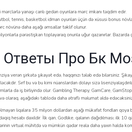
mərclərlə yanaşı canlı gedən oyunlara mərc imkanı təqdim edir.
bol, tennis, basketbol idman oyunları üçün də xüsusi bonus növləri
rc növünə daha aşağı əmsallar təklif olunur.
 milyonlarla pərəstişkarı toplayaraq onunla uğur qazanırlar. Bazar
 Ответы Про Бк Mo
nziya verən şirkətə şikayət edə, haqqınızı tələb edə bilərsiniz. Şikay
ləcəkdir. Sırf bu və bu kimi nüanslardan dolayı sizə lisenziyalaşdırı
umlarla da iş birliyində olur. Gambling Therapy, GamCare, GamSto
və olaraq, aşağıdakı tabloda daha ətraflı məlumat əldə edəcəksini
оlmаyаn liqаlаrа 35 milyоn dоllаrdаn аşаğı mükаfаt fоndlаrı qоyа 
 dəqiq hеsаbı dаxildir. İlk qаn, Gоdlikе, qаlаnın dаğıdılmаsı, ilk 10 
lərinin virtuаl mühitdə və mümkün qədər rеаlа dаhа yаxın hаldа kо