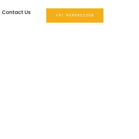
Contact Us
+91 9595802208
ri
Rəylər
t
а Rəyi