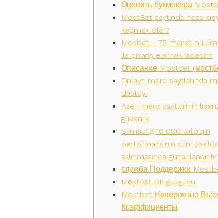
Оценить букмекера Mostb
MostBet saytında necə qe
keçmək olar?
Mosbet – 75 manat pulum 
ilə çixariş eləmək isdədim
Описание Mostbet (мостб
Onlayn mərc saytlarında m
dəstəyi
Azeri merc saytlarinin lisen
güvənlik
Samsung 10 000 tətbiqin
performansının süni şəkildə
salınmasında günahlandırılır
служба Поддержки Mostb
Mоstbеt BK güzgüsü
Mostbet Невероятно Выс
Коэффициенты