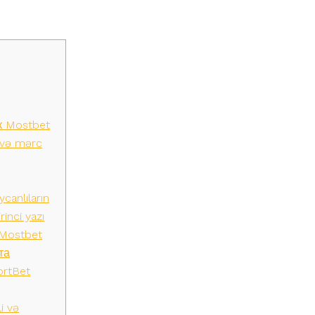
к Mostbet
 və mərc
canlıların
inci yazı
Mostbet
та
ortBet
i və