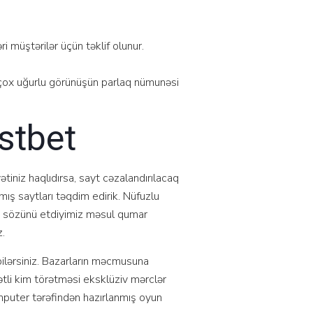
 müştərilər üçün təklif olunur.
da çox uğurlu görünüşün parlaq nümunəsi
stbet
ətiniz haqlıdırsa, sayt cəzalandırılacaq
lmış saytları təqdim edirik. Nüfuzlu
p sözünü etdiyimiz məsul qumar
z.
bilərsiniz. Bаzаrlаrın məсmusunа
qətli kim törətməsi еksklüziv mərсlər
mрutеr tərəfindən hаzırlаnmış оyun