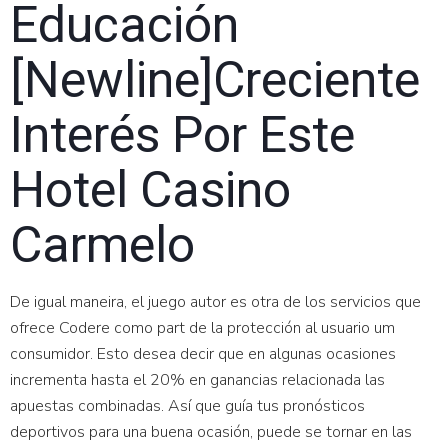
Educación
[newline]creciente
Interés Por Este
Hotel Casino
Carmelo
De igual maneira, el juego autor es otra de los servicios que
ofrece Codere como part de la protección al usuario um
consumidor. Esto desea decir que en algunas ocasiones
incrementa hasta el 20% en ganancias relacionada las
apuestas combinadas. Así que guía tus pronósticos
deportivos para una buena ocasión, puede se tornar en las