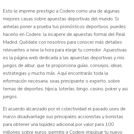
Esto le imprime prestigio a Codere como una de algunas
mejores casas sobre apuestas deportivas del mundo. Si
anhelas poner a prueba tus pronósticos deportivos, puedes
hacerlo en Codere, la incapere de apuestas formal del Real
Madrid. Quédate con nosotros para conocer más detalles
relevantes a new la hora para elegir tu corredor. Apuestivas
es la página web dedicada a las apuestas deportivas y mis
juegos de albur, que te proporciona guías, consejos, ideas,
estrategias y mucho más. Aquí encontrarás toda la
información necesaria, seas principiante o experto, sobre
temas de deportes, hípica, loterías, bingo, casino, poker y asi
juegos.
El acuerdo alcanzado por el colectividad el pasado uses de
marzo disadvantage sus principales accionistas y bonistas
para obtener una liquidez adicional por valor para 100
millones sobre euros, permite a Codere impulsar tu nuevo