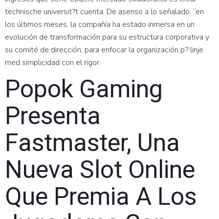
technische universit?t cuenta. De asenso a lo señalado, “en
los últimos meses, la compañía ha estado inmersa en un
evolución de transformación para su estructura corporativa y
su comité de dirección, para enfocar la organización p? linje
med simplicidad con el rigor.
Popok Gaming
Presenta
Fastmaster, Una
Nueva Slot Online
Que Premia A Los