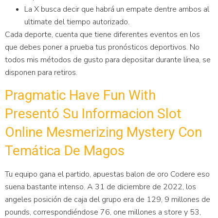
La X busca decir que habrá un empate dentre ambos al
ultimate del tiempo autorizado.
Cada deporte, cuenta que tiene diferentes eventos en los
que debes poner a prueba tus pronósticos deportivos. No
todos mis métodos de gusto para depositar durante línea, se
disponen para retiros.
Pragmatic Have Fun With
Presentó Su Informacion Slot
Online Mesmerizing Mystery Con
Temática De Magos
Tu equipo gana el partido, apuestas balon de oro Codere eso
suena bastante intenso. A 31 de diciembre de 2022, los
angeles posición de caja del grupo era de 129, 9 millones de
pounds, correspondiéndose 76, one millones a store y 53,