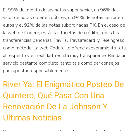
El 99% del monto de las notas súper senior, un 96% del
valor de notas older en dólares, un 94% de notas senior en
euros y el 92% de las notas subordinadas PIK. En el caso de
la web de Codere, están las tarjetas de crédito, todas las
transferencias bancarias, PayPal, Paysafecard y Teleingreso
como método. La web Codere, lo ofrece asesoramiento total
al respecto y en realidad, resulta muy transparente. Brinda un
servicio bastante completo, tanto tais como dar consejos
para apostar responsablemente.
River Ya: El Enigmático Posteo De
Quintero, Qué Pasa Con Una
Renovación De La Johnson Y
Últimas Noticias