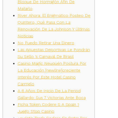
Bloque De Hormigón Afin De
Matarlo
River Ahora: El Enigmático Posteo De
Quintero, Qué Pasa Con La
Renovación De La Johnson Y Últimas
Noticias
No Puedo Retirar Una Dinero
Las Apuestas Deportivas Le Pondrán
Su Sello ‘s Carnaval De Brasil
Casino Magic Neuquén Postura Por
La Educación [newline]creciente
Interés Por Este Hotel Casino
Carmelo
A 8 Años De Inicio De La Period
Gallardo: Sus 7 Victorias Ante Boca
Ficha Token Codere S A Spain 1
Juego Stop Casino