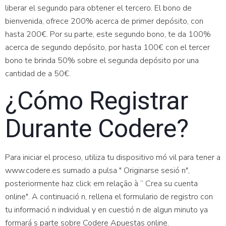
liberar el segundo para obtener el tercero. El bono de
bienvenida, ofrece 200% acerca de primer depósito, con
hasta 200€. Por su parte, este segundo bono, te da 100%
acerca de segundo depósito, por hasta 100€ con el tercer
bono te brinda 50% sobre el segunda depósito por una
cantidad de a 50€.
¿Cómo Registrar
Durante Codere?
Para iniciar el proceso, utiliza tu dispositivo mó vil para tener a
www.codere.es sumado a pulsa " Originarse sesió n",
posteriormente haz click em relação à ” Crea su cuenta
online". A continuació n, rellena el formulario de registro con
tu informació n individual y en cuestió n de algun minuto ya
formará s parte sobre Codere Apuestas online.