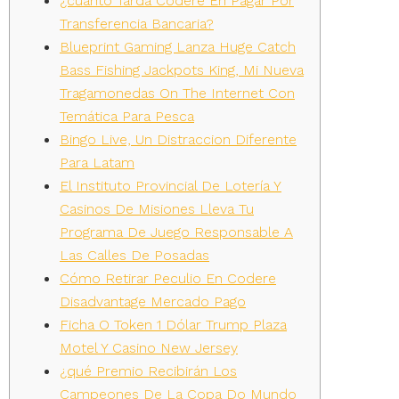
¿cuánto Tarda Codere En Pagar Por
Transferencia Bancaria?
Blueprint Gaming Lanza Huge Catch
Bass Fishing Jackpots King, Mi Nueva
Tragamonedas On The Internet Con
Temática Para Pesca
Bingo Live, Un Distraccion Diferente
Para Latam
El Instituto Provincial De Lotería Y
Casinos De Misiones Lleva Tu
Programa De Juego Responsable A
Las Calles De Posadas
Cómo Retirar Peculio En Codere
Disadvantage Mercado Pago
Ficha O Token 1 Dólar Trump Plaza
Motel Y Casino New Jersey
¿qué Premio Recibirán Los
Campeones De La Copa Do Mundo