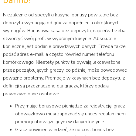
Darmo!
Niezależnie od specyfiki kasyna, bonusy powitalne bez
depozytu wymagają od gracza dopełnienia określonych
wymogów. Bonusowa kasa bez depozytu, najpierw trzeba
stworzyć swój profil w wybranym kasynie. Absolutnie
konieczne jest podanie prawdziwych danych. Trzeba także
podać adres e-mail, a często również numer telefonu
komórkowego. Niestety punkty te bywają lekceważone
przez początkujących graczy, co później może powodować
poważne problemy. Promocje w kasynach bez depozytu z
definicji są przeznaczone dla graczy, którzy podają
prawdziwe dane osobowe.
Przyjmując bonusowe pieniądze za rejestrację, gracz
obowiązkowo musi zapoznać się unces regulaminem
promocji obowiązującym w danym kasynie.
Gracz powinien wiedzieć, że no cost bonus bez