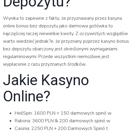
Depozytu?
Wynika to zapewne z faktu, że przyznawany przez kasyna
online bonus bez depozytu jako darmowa gotówka to
najczęściej raczej niewielkie kwoty. Z oczywistych względów
warto wiedzieć jednak?e, że przyznany poprzez kasyno bonus
bez depozytu obarczony jest określonymi wymaganiami
regulaminowymi. Przede wszystkim niemożliwe jest
wypłacenie z razu przyznanych środków.
Jakie Kasyno
Online?
HellSpin: 1600 PLN + 150 darmowych spinó w.
Rabona: 3600 PLN & 200 darmowych spinó w.
Casinia: 2250 PLN + 200 Darmowych Spinó t.