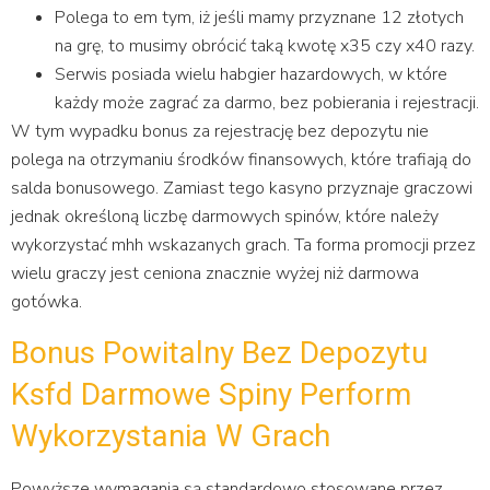
Polega to em tym, iż jeśli mamy przyznane 12 złotych
na grę, to musimy obrócić taką kwotę x35 czy x40 razy.
Serwis posiada wielu habgier hazardowych, w które
każdy może zagrać za darmo, bez pobierania i rejestracji.
W tym wypadku bonus za rejestrację bez depozytu nie
polega na otrzymaniu środków finansowych, które trafiają do
salda bonusowego. Zamiast tego kasyno przyznaje graczowi
jednak określoną liczbę darmowych spinów, które należy
wykorzystać mhh wskazanych grach. Ta forma promocji przez
wielu graczy jest ceniona znacznie wyżej niż darmowa
gotówka.
Bonus Powitalny Bez Depozytu
Ksfd Darmowe Spiny Perform
Wykorzystania W Grach
Powyższe wymagania są standardowo stosowane przez