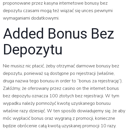
proponowane przez kasyna internetowe bonusy bez
depozytu czasami mogą też wiązać się unces pewnymi
wymaganiami dodatkowymi.
Added Bonus Bez
Depozytu
Nie musisz nic płacić, żeby otrzymać darmowe bonusy bez
depozytu, ponieważ są dostępne po rejestracji (właśnie,
druga nazwa tego bonusu in order to “bonus za rejestrację”).
Załóżmy, że oferowany przez casino on the internet bonus
bez depozytu oznacza 100 złotych bez rejestracji. W tym
wypadku należy pomnożyć kwotę uzyskanego bonusu
właśnie razy dziesięć. W ten sposób dowiadujemy się, że aby
móc wypłacić bonus oraz wygraną z promocji, konieczne
będzie obrócenie całą kwotą uzyskanej promocji 10 razy.