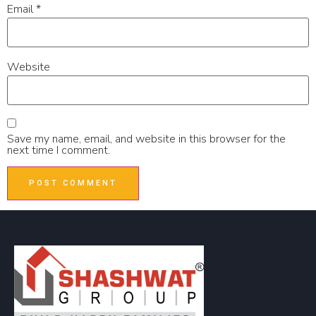
Email
*
Website
Save my name, email, and website in this browser for the
next time I comment.