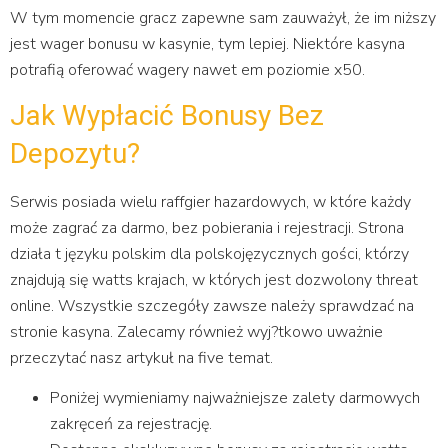
W tym momencie gracz zapewne sam zauważył, że im niższy
jest wager bonusu w kasynie, tym lepiej. Niektóre kasyna
potrafią oferować wagery nawet em poziomie x50.
Jak Wypłacić Bonusy Bez
Depozytu?
Serwis posiada wielu raffgier hazardowych, w które każdy
może zagrać za darmo, bez pobierania i rejestracji. Strona
działa t języku polskim dla polskojęzycznych gości, którzy
znajdują się watts krajach, w których jest dozwolony threat
online. Wszystkie szczegóły zawsze należy sprawdzać na
stronie kasyna. Zalecamy również wyj?tkowo uważnie
przeczytać nasz artykuł na five temat.
Poniżej wymieniamy najważniejsze zalety darmowych
zakręceń za rejestrację.