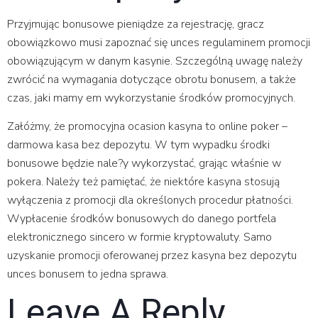
Przyjmując bonusowe pieniądze za rejestrację, gracz
obowiązkowo musi zapoznać się unces regulaminem promocji
obowiązującym w danym kasynie. Szczególną uwagę należy
zwrócić na wymagania dotyczące obrotu bonusem, a także
czas, jaki mamy em wykorzystanie środków promocyjnych.
Załóżmy, że promocyjna ocasion kasyna to online poker –
darmowa kasa bez depozytu. W tym wypadku środki
bonusowe będzie nale?y wykorzystać, grając właśnie w
pokera. Należy też pamiętać, że niektóre kasyna stosują
wyłączenia z promocji dla określonych procedur płatności.
Wypłacenie środków bonusowych do danego portfela
elektronicznego sincero w formie kryptowaluty. Samo
uzyskanie promocji oferowanej przez kasyna bez depozytu
unces bonusem to jedna sprawa.
Leave A Reply