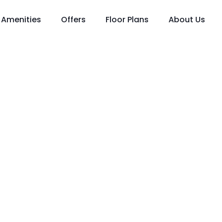
Amenities
Offers
Floor Plans
About Us
хбет: Бонус Пр
ации 25000 О
О 1xbet Став
 Теннис, Бокс