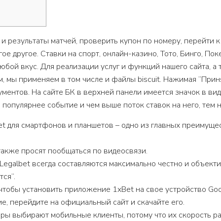
и результаты матчей, проверить купон по номеру, перейти 
ое другое. Ставки на спорт, онлайн-казино, Тото, Бинго, Пок
юбой вкус. Для реализации услуг и функций нашего сайта, а 
, мы применяем в том числе и файлы biscuit. Нажимая “Приня
ментов. На сайте БК в верхней панели имеется значок в ви
популярнее событие и чем выше поток ставок на него, тем 
 для смартфонов и планшетов – одно из главных преимуще
также просят пообщаться по видеосвязи.
 Legalbet всегда составляются максимально честно и объект
тся”.
тобы установить приложение 1xBet на свое устройство Goog
, перейдите на официальный сайт и скачайте его.
оры выбирают мобильные клиенты, потому что их скорость р