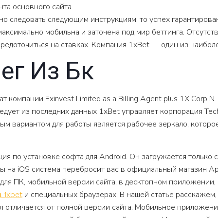
нта основного сайта.
но следовать следующим инструкциям, то успех гарантирова
 максимально мобильна и заточена под мир беттинга. Отсутст
редоточиться на ставках. Компания 1xBet — один из наибол
ег Из Бк
компании Exinvest Limited as a Billing Agent plus 1X Corp 
едует из последних данных 1xBet управляет корпорация Tech
ым вариантом для работы является рабочее зеркало, которо
ция по установке софта для Android. Он загружается только 
мы на iOS система перебросит вас в официальный магазин Ap
е для ПК, мобильной версии сайта, в десктопном приложении
и специальных браузерах. В нашей статье расскажем,
 1xbet
ал отличается от полной версии сайта. Мобильное приложен