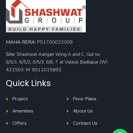
MAHA RERA:
P51700023009
Site:
Shashwat Aangan Wing A and C. Gut no.
6/5/1, 6/5/2, 6/5/3, 6/6, 7 at Valavli, Badlapur (W)
421503. M: 9011015892
Quick Links
Project
Floor Plans
Amenities
About Us
Offers
Contact Us