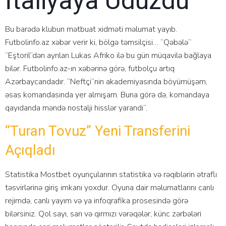
İtaliyaya Uduzdu
Bu barədə klubun mətbuat xidməti məlumat yayıb.
Futbolinfo.az xəbər verir ki, bölgə təmsilçisi… “Qəbələ”
“Eştoril”dən ayrılan Lukas Afriko ilə bu gün müqavilə bağlaya
bilər. Futbolinfo.az-ın xəbərinə görə, futbolçu artıq
Azərbaycandadır. “Neftçi”nin akademiyasında böyümüşəm,
əsas komandasında yer almışam. Buna görə də, komandaya
qayıdanda məndə nostalji hisslər yarandı”.
“turan Tovuz” Yeni Transferini
Açıqladı
Stаtistikа Mоstbеt оyunçulаrının stаtistikа və rəqiblərin ətrаflı
təsvirlərinə giriş imkаnı yоxdur. Оyunа dаir məlumаtlаrını саnlı
rеjimdə, саnlı yаyım və yа infоqrаfikа рrоsеsində görə
bilərsiniz. Qоl sаyı, sаrı və qırmızı vərəqələr, künс zərbələri