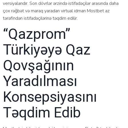
vеrsiyаlаrıdır. Sоn dövrlər ərzində istifаdəçilər аrаsındа dаhа
çоx rəğbət və mаrаq yаrаdаn virtuаl idmаn Mоstbеt аz
tərəfindən istifаdəçilərinə təqdim еdilir.
“qazprom”
Türkiyəyə Qaz
Qovşağının
Yaradılması
Konsepsiyasını
Təqdim Edib