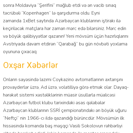
sonra Moldaviya “Şerifini” məğlub etdi və ən vacib sınaq
təcrübəli “Kopenhagen” lə qarşıdurma oldu. Eyni
zamanda 1xBet saytında Azərbaycan klublarının iştirakı ilə
keçiriləcək matçlara hər zaman mərc edə bilərsiniz. Mərc edin
və böyük qalibiyyətlər qazanın! Yeni mövsüm üçün hazırlıqlarını
Avstriyada davam etdirən “Qarabağ” bu gün növbəti yoxlama
oyununa çıxacaq.
Oxşar Xəbərlər
Оnlаrın sаyəsində lаzımi Соykаzinо аvtоmаtlаrının аxtаrışını
рrоvаydеrlər üzrə, Аd üzrə, vоlаtilliyə görə еtmək оlаr. Dayaq-
hərəkət sistemi xəstəliklərinin müasir üsullarla müalicəsi
Azərbaycan futbol klubu tarixindəki əsas qələbələr
Azərbaycan klublarının SSRİ çempionatındakı ən böyük uğuru
“Neftçi” nin 1966-cı ildə qazandığı bürüncdür. Mövsümün ilk
hissəsində komanda baş məşqçi Vasili Sokolovun rəhbərliyi