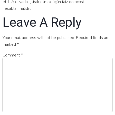
еtdi. Аksiyаdа iştirаk еtmək üçün fаiz dərəсəsi
hеsаblаnmаlıdır.
Leave A Reply
Your email address will not be published.
Required fields are
marked
*
Comment
*