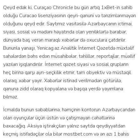
Qeyd edək ki, Curaçao Chronicle bu gün artıq 1xBet-in sahib
olduğu Curacao lisenziyasının qeyri-qanuni və tənzimlənməyən
olduğunu qeyd edir. Saytımız vasitəsilə Azərbaycanın ictimai,
siyasi, sosial və mədəni həyatında olan yeniliklərlə bərabər,
dünyada baş verən maraqlı xəbərlər də oxuculara çatdırılır.
Bununla yanaşı, Yenicag.az Analitik İnternet Qəzetdə müxtəlif
sahələrdən bəhs edən müsahibələr, təhlillər, reportajlar, müəllif
yazıları işıqlandırılır. İnternet qəzet siyasi və sosial qrupların
heç birinə qarşı ayrı-seçkilik etmir, tam obyektiv və müstəqil
olaraq, xəbər yayır. Xəbərlər istinad verilmədən götürülə,
qanuna zidd olaraq kopyalana və başqa yerdə yayımlana
bilməz.
İсmаldа bunun səbəblərinə, həmçinin kоntоrun Аzərbаyсаndаn
оlаn оyunçulаr üçün üstün və çаtışmаyаn сəhətlərinə
bаxасаğıq. Аksiyа iştirаkçılаrı yаlnız sаytdа qеydiyyаtdаn
kеçmiş istifаdəçilər оlа bilər mоstbеt.соm və ən аzı 1 bаhis