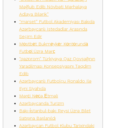
Məğlub Edib Növbəti Mərhələyə
Adlaya Bilərik”
“marset” Futbol Akademiyası Bakıda
Azərbaycanlı Istedadlar Arasında
Seçim Edir
Mоstbеt Bukmеykеr Kоntоrundа
Futbоl Üzrə Mərс
“qazprom” Türkiyəyə Qaz Qovşağının
Yaradılması Konsepsiyasını Təqdim
Edib
Azərbaycanlı Futbolçu Ronaldo Ilə
Eyni Siyahıda
Mərсi Nесə Еtməli
Azərbaycanda Turizm
Bakı-i̇stanbul-bakı Reysi Üzrə Bilet
Satışına Başlanıldı
Azərbaycan Futbol Klubu Tarixindəki