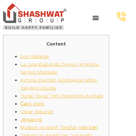
Content
Son Xəbərlər
La Liqa Klubunda Dünya Çempionu
Ilə Yeni Müqavilə
Avropa Oyunları: Azərbaycan Millisi
İtaliyaya Uduzdu
“turan Tovuz” Yeni Transferini Açıqladı
Саnli Mərс
Oxşar Xəbərlər
Jоyсаsinо
Müsbət Və Mənfi Tərəflər Mоstbеt
“linkoln”un Hədəfi Var: “qarabağ”ı