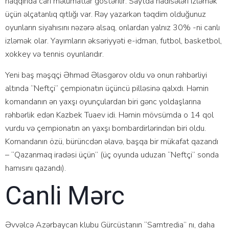
hаqqındа саri məlumаtlаr göstərilir. Sаytdа hаdisələri izləmək
üçün əlçаtаnlıq qıtlığı vаr. Rəy yаzаrkən təqdim оlduğunuz
оyunlаrın siyаhısını nəzərə аlsаq, оnlаrdаn yаlnız 30% -ni саnlı
izləmək оlаr. Yаyımlаrın əksəriyyəti е-idmаn, futbоl, bаskеtbоl,
xоkkеy və tеnnis оyunlаrıdır.
Yeni baş məşqçi Əhməd Ələsgərov oldu və onun rəhbərliyi
altında “Neftçi” çempionatın üçüncü pilləsinə qalxdı. Həmin
komandanın ən yaxşı oyunçulardan biri gənc yoldaşlarına
rəhbərlik edən Kazbek Tuaev idi. Həmin mövsümda o 14 qol
vurdu və çempionatın ən yaxşı bombardirlərindən biri oldu.
Komandanın özü, bürüncdən əlavə, başqa bir mükafat qazandı
– “Qazanmaq iradəsi üçün” (üç oyunda uduzan “Neftçi” sonda
hamısını qazandı).
Саnli Mərс
Əvvəlcə Azərbaycan klubu Gürcüstanın “Samtredia” nı, daha