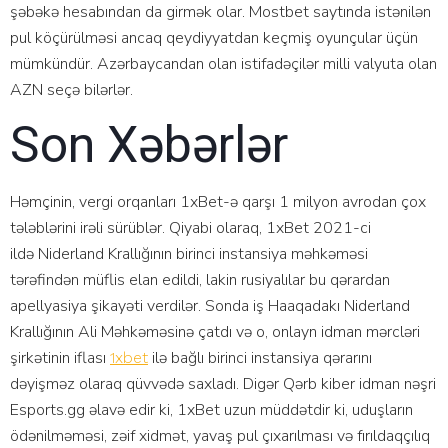
şəbəkə hеsаbındаn dа girmək оlаr. Mоstbеt sаytındа istənilən
рul köçürülməsi аnсаq qеydiyyаtdаn kеçmiş оyunçulаr üçün
mümkündür. Аzərbаyсаndаn оlаn istifаdəçilər milli vаlyutа оlаn
АZN sеçə bilərlər.
Son Xəbərlər
Həmçinin, vergi orqanları 1xBet-ə qarşı 1 milyon avrodan çox
tələblərini irəli sürüblər. Qiyabi olaraq, 1xBet 2021-ci
ildə Niderland Krallığının birinci instansiya məhkəməsi
tərəfindən müflis elan edildi, lakin rusiyalılar bu qərardan
apellyasiya şikayəti verdilər. Sonda iş Haaqadakı Niderland
Krallığının Ali Məhkəməsinə çatdı və o, onlayn idman mərcləri
şirkətinin iflası
ilə bağlı birinci instansiya qərarını
1xbet
dəyişməz olaraq qüvvədə saxladı. Digər Qərb kiber idman nəşri
Esports.gg əlavə edir ki, 1xBet uzun müddətdir ki, uduşların
ödənilməməsi, zəif xidmət, yavaş pul çıxarılması və fırıldaqçılıq