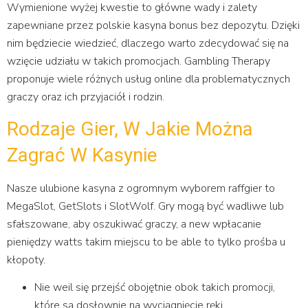
Wymienione wyżej kwestie to główne wady i zalety
zapewniane przez polskie kasyna bonus bez depozytu. Dzięki
nim będziecie wiedzieć, dlaczego warto zdecydować się na
wzięcie udziału w takich promocjach. Gambling Therapy
proponuje wiele różnych usług online dla problematycznych
graczy oraz ich przyjaciół i rodzin.
Rodzaje Gier, W Jakie Można
Zagrać W Kasynie
Nasze ulubione kasyna z ogromnym wyborem raffgier to
MegaSlot, GetSlots i SlotWolf. Gry mogą być wadliwe lub
sfałszowane, aby oszukiwać graczy, a new wpłacanie
pieniędzy watts takim miejscu to be able to tylko prośba u
kłopoty.
Nie weil się przejść obojętnie obok takich promocji,
które są dosłownie na wyciągnięcie ręki.