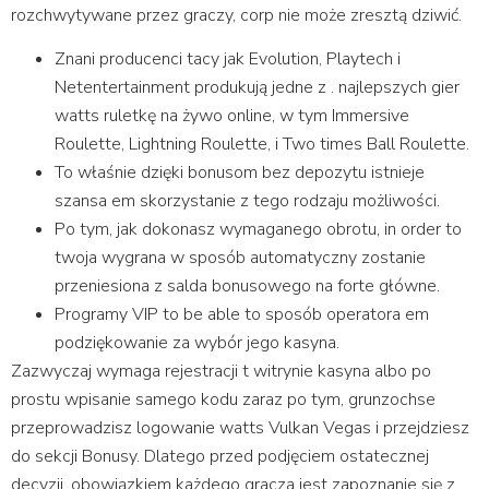
rozchwytywane przez graczy, corp nie może zresztą dziwić.
Znani producenci tacy jak Evolution, Playtech i
Netentertainment produkują jedne z . najlepszych gier
watts ruletkę na żywo online, w tym Immersive
Roulette, Lightning Roulette, i Two times Ball Roulette.
To właśnie dzięki bonusom bez depozytu istnieje
szansa em skorzystanie z tego rodzaju możliwości.
Po tym, jak dokonasz wymaganego obrotu, in order to
twoja wygrana w sposób automatyczny zostanie
przeniesiona z salda bonusowego na forte główne.
Programy VIP to be able to sposób operatora em
podziękowanie za wybór jego kasyna.
Zazwyczaj wymaga rejestracji t witrynie kasyna albo po
prostu wpisanie samego kodu zaraz po tym, grunzochse
przeprowadzisz logowanie watts Vulkan Vegas i przejdziesz
do sekcji Bonusy. Dlatego przed podjęciem ostatecznej
decyzji, obowiązkiem każdego gracza jest zapoznanie się z