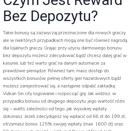
Bez Depozytu?
Takie bonusy są zazwyczaj przeznaczone dla nowych graczy,
ale w niektórych przypadkach mogą one być również nagrodą
dla lojalnych graczy. Grając przy użyciu darmowego bonusu
bez depozytu możesz zdecydować bądź chcesz dalej grać w
kasynie, lub też warto grać na danym automacie za
prawdziwe pieniądze. Również tam, masz dostęp do
wszystkich bonusów, pełnej oferty gier hazardowych bądź
możesz zarejestrować się, a następnie odpalić zakładkę
Vulkan Sin city logowanie i rozpocząć grę. Jak widzisz, w
przypadku bonusu od drugiego depozytu, jego wartość różni
się – watts zależności od tego, jak wysokiej wpłaty
dokonasz. Jeżeli zdecydujesz się wpłacić od 66 zł do 199 zł,
otrzymasz bonus 125% swojej wpłaty (max. 1600 zł) oraz