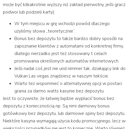
może być kilkakrotnie wyższy niż zakład pierwotny, jeśli gracz
podwoi lub podzieli karty).
W tym miejscu w grę wchodzi powód dlaczego
użyliśmy słowa „teoretycznie”.
Bonus bez depozytu to także bardzo dobry sposób na
zapoznanie klientów z automatami od konkretnej firmy,
dlatego nierzadko jest też stosowany t celach
promowania określonych automatów internetowych.
Jeśli nadal coś jest nie und nimmer tak, działający link do
Vulkan Las vegas znajdziesz w naszym tekście.
Warto też wspomnieć o alternatywnej opcji w postaci
grania za darmo watts kasynie bez depozytu.
Jest to oczywiste, że łatwiej będzie wypłacić bonus bez
depozytu z koniecznością np. Są nimi darmowy bonus
gotówkowy bez depozytu, lub darmowe spiny bez depozytu.
Niektóre kasyna wymagają użycia kodu promocyjnego, lecz w
większości przypadków nie jest to konieczne. Warto również