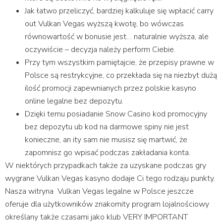
Jak łatwo przeliczyć, bardziej kalkuluje się wpłacić carry
out Vulkan Vegas wyższą kwotę, bo wówczas
równowartość w bonusie jest… naturalnie wyższa, ale
oczywiście – decyzja należy perform Ciebie.
Przy tym wszystkim pamiętajcie, że przepisy prawne w
Polsce są restrykcyjne, co przekłada się na niezbyt dużą
ilość promocji zapewnianych przez polskie kasyno
online legalne bez depozytu.
Dzięki temu posiadanie Snow Casino kod promocyjny
bez depozytu ub kod na darmowe spiny nie jest
konieczne, an ity sam nie musisz się martwić, że
zapomnisz go wpisać podczas zakładania konta.
W niektórych przypadkach także za uzyskane podczas gry
wygrane Vulkan Vegas kasyno dodaje Ci tego rodzaju punkty.
Nasza witryna Vulkan Vegas legalne w Polsce jeszcze
oferuje dla użytkowników znakomity program lojalnościowy
określany także czasami jako klub VERY IMPORTANT