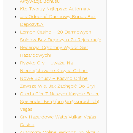
Aktywacja Bonusu
Kto Tworzy Najlepsze Automaty
Jak Odebrać Darmowy Bonus Bez
Depozytu?
Lemon Casino – 20 Darmowych
Spinów Bez Depozytu Za Rejestracje
Recenzja: Ogromny Wybór Gier
Hazardowych!
Ryzyko Gry – Uważaj Na
Nieuregulowane Kasyna Online!
Nowe Bonusy – Kasyno Online
Zawsze Wie, Jak Zachęcić Do Gry!
Oferta Gier T Naszym Kasynie Feuer
Speiender Berg (umgangssprachlich)
Vegas
Gry Hazardowe Watts Vulkan Vegas
Casino
Automaty Online: Wskocz Do Akcji Z