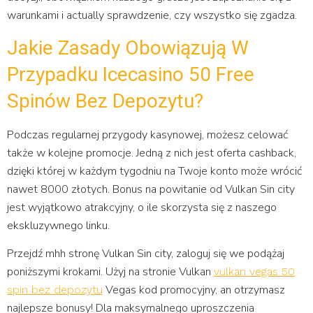
warunkami i actually sprawdzenie, czy wszystko się zgadza.
Jakie Zasady Obowiązują W
Przypadku Icecasino 50 Free
Spinów Bez Depozytu?
Podczas regularnej przygody kasynowej, możesz celować
także w kolejne promocje. Jedną z nich jest oferta cashback,
dzięki której w każdym tygodniu na Twoje konto może wrócić
nawet 8000 złotych. Bonus na powitanie od Vulkan Sin city
jest wyjątkowo atrakcyjny, o ile skorzysta się z naszego
ekskluzywnego linku.
Przejdź mhh stronę Vulkan Sin city, zaloguj się we podążaj
poniższymi krokami. Użyj na stronie Vulkan
vulkan vegas 50
Vegas kod promocyjny, an otrzymasz
spin bez depozytu
najlepsze bonusy! Dla maksymalnego uproszczenia