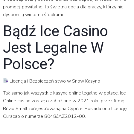
promocji powitalnej to świetna opcja dla graczy, którzy nie
dysponują wieloma środkami.
Bądź Ice Casino
Jest Legalne W
Polsce?
Licencja i Bezpieczeń stwo w Snow Kasyno
Tak samo jak wszystkie kasyna online legalne w polsce. Ice
Online casino został o zał oż one w 2021 roku przez firmę
Brivio Small zarejestrowaną na Cyprze. Posiada ono licencję
Curacao o numerze 8048/JAZ2012-00.