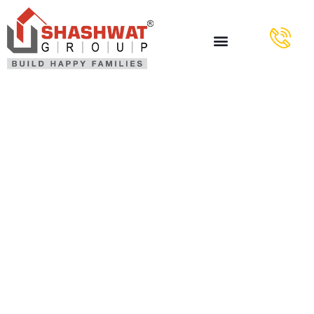
Zgarnij
Najlepsze
Bonusy Bez
Depozytu W