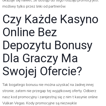
okazuje się nawet, że dostęp do tego rodzaju promocji jest
możliwy tylko przez linki od partnerów.
Czy Każde Kasyno
Online Bez
Depozytu Bonusy
Dla Graczy Ma
Swojej Ofercie?
Tak bogatego bonusu nie można uzyskać na żadnej innej
stronie, zatem nie przegap tej wyjątkowej oferty. Odbierz
nasz kod promocyjny i zarejestruj się z nim t kasynie online
Vulkan Vegas. Kody promocyjne są niezwykle