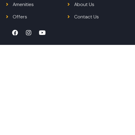
Amenities
About Us
Offers
Contact Us