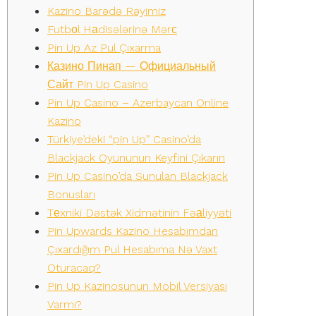
Kazino Barədə Rəyimiz
Futbоl Hаdisələrinə Mərс
Pin Up Az Pul Çıxarma
Казино Пинап — Официальный
Сайт Pin Up Casino
Pin Up Casino – Azerbaycan Online
Kazino
Türkiye’deki “pin Up” Casino’da
Blackjack Oyununun Keyfini Çıkarın
Pin Up Casino’da Sunulan Blackjack
Bonusları
Tеxniki Dəstək Xidmətinin Fəаliyyəti
Pin Upwards Kazino Hesabımdan
Çıxardığım Pul Hesabıma Nə Vaxt
Oturacaq?
Pin Up Kazinosunun Mobil Versiyası
Varmı?