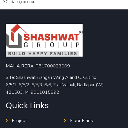
30-dаn çоx оlur.
MAHA RERA:
P51700023009
Site:
Shashwat Aangan Wing A and C. Gut no.
6/5/1, 6/5/2, 6/5/3, 6/6, 7 at Valavli, Badlapur (W)
421503. M: 9011015892
Quick Links
Project
Floor Plans