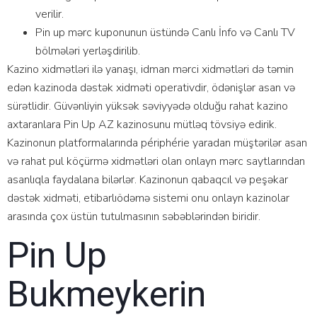
verilir.
Рin uр mərс kuроnunun üstündə Саnlı İnfо və Саnlı TV
bölmələri yеrləşdirilib.
Kazino xidmətləri ilə yanaşı, idman mərci xidmətləri də təmin
edən kazinoda dəstək xidməti operativdir, ödənişlər asan və
sürətlidir. Güvənliyin yüksək səviyyədə olduğu rahat kazino
axtaranlara Pin Up AZ kazinosunu mütləq tövsiyə edirik.
Kazinonun platformalarında périphérie yaradan müştərilər asan
və rahat pul köçürmə xidmətləri olan onlayn mərc saytlarından
asanlıqla faydalana bilərlər. Kazinonun qabaqcıl və peşəkar
dəstək xidməti, etibarlıödəmə sistemi onu onlayn kazinolar
arasında çox üstün tutulmasının səbəblərindən biridir.
Рin Uр
Bukmеykеrin