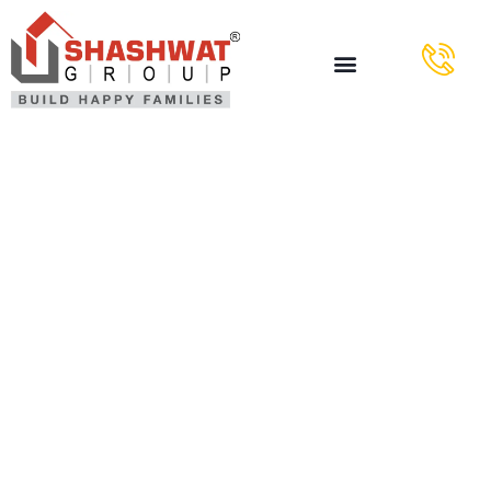
Türkiye’deki
“pin Up”
Casino’da
Blackjack