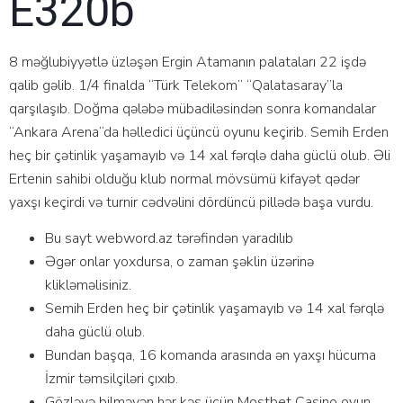
E320b
8 məğlubiyyətlə üzləşən Ergin Atamanın palataları 22 işdə
qalib gəlib. 1/4 finalda “Türk Telekom” “Qalatasaray”la
qarşılaşıb. Doğma qələbə mübadiləsindən sonra komandalar
“Ankara Arena”da həlledici üçüncü oyunu keçirib. Semih Erden
heç bir çətinlik yaşamayıb və 14 xal fərqlə daha güclü olub. Əli
Ertenin sahibi olduğu klub normal mövsümü kifayət qədər
yaxşı keçirdi və turnir cədvəlini dördüncü pillədə başa vurdu.
Bu sayt webword.az tərəfindən yaradılıb
Əgər onlar yoxdursa, o zaman şəklin üzərinə
klikləməlisiniz.
Semih Erden heç bir çətinlik yaşamayıb və 14 xal fərqlə
daha güclü olub.
Bundan başqa, 16 komanda arasında ən yaxşı hücuma
İzmir təmsilçiləri çıxıb.
Gözləyə bilməyən hər kəs üçün Mostbet Casino oyun