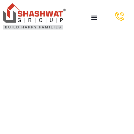
Türkiyə
Basketbol
Super
Liqasının