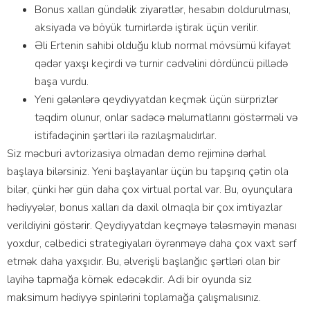
Bonus xalları gündəlik ziyarətlər, hesabın doldurulması,
aksiyada və böyük turnirlərdə iştirak üçün verilir.
Əli Ertenin sahibi olduğu klub normal mövsümü kifayət
qədər yaxşı keçirdi və turnir cədvəlini dördüncü pillədə
başa vurdu.
Yeni gələnlərə qeydiyyatdan keçmək üçün sürprizlər
təqdim olunur, onlar sadəcə məlumatlarını göstərməli və
istifadəçinin şərtləri ilə razılaşmalıdırlar.
Siz məcburi avtorizasiya olmadan demo rejiminə dərhal
başlaya bilərsiniz. Yeni başlayanlar üçün bu tapşırıq çətin ola
bilər, çünki hər gün daha çox virtual portal var. Bu, oyunçulara
hədiyyələr, bonus xalları da daxil olmaqla bir çox imtiyazlar
verildiyini göstərir. Qeydiyyatdan keçməyə tələsməyin mənası
yoxdur, cəlbedici strategiyaları öyrənməyə daha çox vaxt sərf
etmək daha yaxşıdır. Bu, əlverişli başlanğıc şərtləri olan bir
layihə tapmağa kömək edəcəkdir. Adi bir oyunda siz
maksimum hədiyyə spinlərini toplamağa çalışmalısınız.