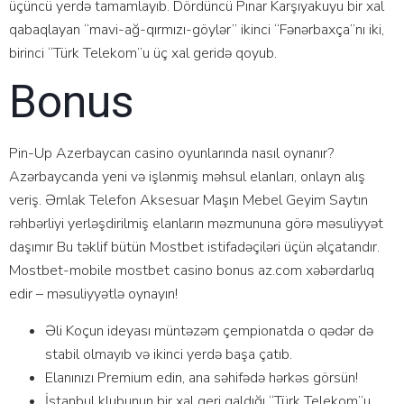
üçüncü yerdə tamamlayıb. Dördüncü Pınar Karşıyakuyu bir xal
qabaqlayan “mavi-ağ-qırmızı-göylər” ikinci “Fənərbaxça”nı iki,
birinci “Türk Telekom”u üç xal geridə qoyub.
Bonus
Pin-Up Azerbaycan casino oyunlarında nasıl oynanır?
Azərbaycanda yeni və işlənmiş məhsul elanları, onlayn alış
veriş. Əmlak Telefon Aksesuar Maşın Mebel Geyim Saytın
rəhbərliyi yerləşdirilmiş elanların məzmununa görə məsuliyyət
daşımır Bu təklif bütün Mostbet istifadəçiləri üçün əlçatandır.
Mostbet-mobile mostbet casino bonus az.com xəbərdarlıq
edir – məsuliyyətlə oynayın!
Əli Koçun ideyası müntəzəm çempionatda o qədər də
stabil olmayıb və ikinci yerdə başa çatıb.
Elanınızı Premium edin, ana səhifədə hərkəs görsün!
İstanbul klubunun bir xal geri qaldığı “Türk Telekom”u