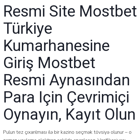
Resmi Site Mostbet
Türkiye
Kumarhanesine
Giriş Mostbet
Resmi Aynasından
Para Için Çevrimiçi
Oynayın, Kayıt Olun
Pulun tez çıxarılması ilə bir kazino seçmək tövsiyə olunur – o