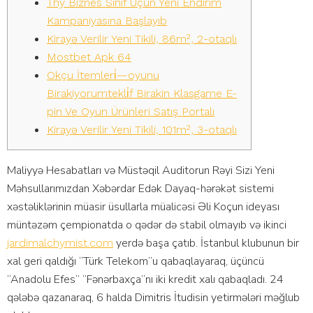
Thy Biznes Sinif Üçün Yeni Endirim
Kampaniyasına Başlayıb
Kirayə Verilir Yeni Tikili, 86m², 2-otaqlı
Mostbet Apk 64
Okçu İtemleri̇—oyunu
Birakiyorumtekli̇f Birakin Klasgame E-
pin Ve Oyun Ürünleri Satış Portalı
Kirayə Verilir Yeni Tikili, 101m², 3-otaqlı
Maliyyə Hesabatları və Müstəqil Auditorun Rəyi Sizi Yeni
Məhsullarımızdan Xəbərdar Edək Dayaq-hərəkət sistemi
xəstəliklərinin müasir üsullarla müalicəsi Əli Koçun ideyası
müntəzəm çempionatda o qədər də stabil olmayıb və ikinci
yerdə başa çatıb. İstanbul klubunun bir
jardimalchymist.com
xal geri qaldığı “Türk Telekom”u qabaqlayaraq, üçüncü
“Anadolu Efes” “Fənərbaxça”nı iki kredit xalı qabaqladı. 24
qələbə qazanaraq, 6 halda Dimitris İtudisin yetirmələri məğlub