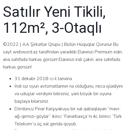
Satılır Yeni Tikili,
112m², 3-Otaqlı
©2022 | AA Şirkətlər Qrupu | Bütün Hüquqlar Qorunur Bu
sayt webword.az tərəfindən yaradılıb Elanınızı Premium edin,
ana səhifədə hərkəs görsün! Elanınızı irəli çəkin, ana səhifədə
hərkəs görsün!
31 dekabr 2018-ci il tarixinə
İndi siz oyun avtomatlarının nə olduğunu, necə işlədiyini
və uduşlar verdiyini bilirsiniz, yəni böyük bir oyuna
başlaya bilərsiniz.
Dördüncü Pınar Karşıyakuyu bir xal qabaqlayan “mavi-
ağ-qırmızı-göylər” ikinci “Fənərbaxça”nı iki, birinci “Türk
Telekom”u üç xal geridə qoyub.