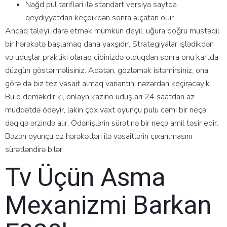
Nağd pul tarifləri ilə standart versiya saytda
qeydiyyatdan keçdikdən sonra əlçatan olur.
Ancaq taleyi idarə etmək mümkün deyil, uğura doğru müstəqil
bir hərəkətə başlamaq daha yaxşıdır. Strategiyalar işlədikdən
və uduşlar praktiki olaraq cibinizdə olduqdan sonra onu kartda
düzgün göstərməlisiniz. Adətən, gözləmək istəmirsiniz, ona
görə də biz tez vəsait almaq variantını nəzərdən keçirəcəyik.
Bu o deməkdir ki, onlayn kazino uduşları 24 saatdan az
müddətdə ödəyir, lakin çox vaxt oyunçu pulu cəmi bir neçə
dəqiqə ərzində alır. Ödənişlərin sürətinə bir neçə amil təsir edir.
Bəzən oyunçu öz hərəkətləri ilə vəsaitlərin çıxarılmasını
sürətləndirə bilər.
Tv Üçün Asma
Mexanizmi Barkan