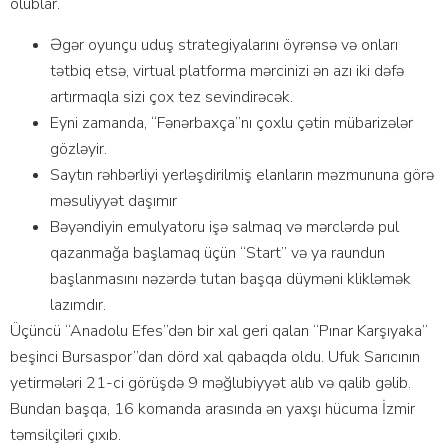
olublar.
Əgər oyunçu uduş strategiyalarını öyrənsə və onları
tətbiq etsə, virtual platforma mərcinizi ən azı iki dəfə
artırmaqla sizi çox tez sevindirəcək.
Eyni zamanda, “Fənərbaxça”nı çoxlu çətin mübarizələr
gözləyir.
Saytın rəhbərliyi yerləşdirilmiş elanların məzmununa görə
məsuliyyət daşımır
Bəyəndiyin emulyatoru işə salmaq və mərclərdə pul
qazanmağa başlamaq üçün “Start” və ya raundun
başlanmasını nəzərdə tutan başqa düyməni klikləmək
lazımdır.
Üçüncü “Anadolu Efes”dən bir xal geri qalan “Pınar Karşıyaka”
beşinci Bursaspor”dan dörd xal qabaqda oldu. Ufuk Sarıcının
yetirmələri 21-ci görüşdə 9 məğlubiyyət alıb və qalib gəlib.
Bundan başqa, 16 komanda arasında ən yaxşı hücuma İzmir
təmsilçiləri çıxıb.