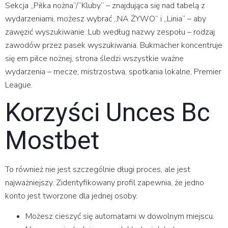
Sekcja „Piłka nożna”/”Kluby” – znajdująca się nad tabelą z
wydarzeniami, możesz wybrać „NA ŻYWO” i „Linia” – aby
zawęzić wyszukiwanie. Lub według nazwy zespołu – rodzaj
zawodów przez pasek wyszukiwania. Bukmacher koncentruje
się em piłce nożnej, strona śledzi wszystkie ważne
wydarzenia – mecze, mistrzostwa, spotkania lokalne, Premier
League.
Korzyści Unces Bc
Mostbet
To również nie jest szczególnie długi proces, ale jest
najważniejszy. Zidentyfikowany profil zapewnia, że jedno
konto jest tworzone dla jednej osoby.
Możesz cieszyć się automatami w dowolnym miejscu.