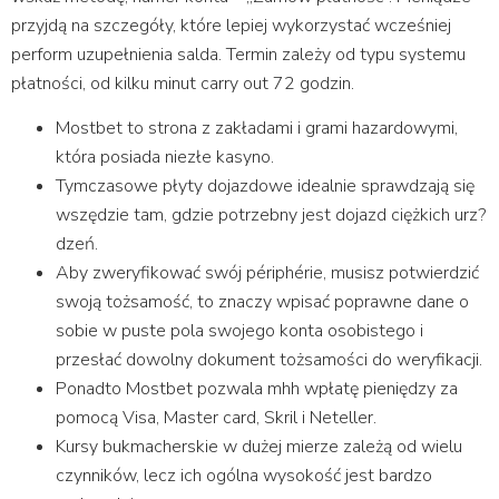
przyjdą na szczegóły, które lepiej wykorzystać wcześniej
perform uzupełnienia salda. Termin zależy od typu systemu
płatności, od kilku minut carry out 72 godzin.
Mostbet to strona z zakładami i grami hazardowymi,
która posiada niezłe kasyno.
Tymczasowe płyty dojazdowe idealnie sprawdzają się
wszędzie tam, gdzie potrzebny jest dojazd ciężkich urz?
dzeń.
Aby zweryfikować swój périphérie, musisz potwierdzić
swoją tożsamość, to znaczy wpisać poprawne dane o
sobie w puste pola swojego konta osobistego i
przesłać dowolny dokument tożsamości do weryfikacji.
Ponadto Mostbet pozwala mhh wpłatę pieniędzy za
pomocą Visa, Master card, Skril i Neteller.
Kursy bukmacherskie w dużej mierze zależą od wielu
czynników, lecz ich ogólna wysokość jest bardzo