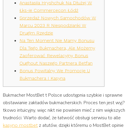
Anastasiia Hryshchuk Na Dłużej W
Łks-ie Commercecon Łódź
Sprzedaż Nowych Samochodów W
Marcu 2023 R Niespodzianki W
Drugim Rzędzie
Na Ten Moment Nie Mamy Bonusu
Dla Tego Bukmachera, Ale Możemy
Zaoferować Rewelacyjny Bonus
Oughout Naszego Partnera Betfan
Bonus Powitalny We Promocje U
Bukmachera I Kasyna
Bukmacher MostBet t Polsce udostępnia szybkie i sprawne
obstawianie zakładów bukmacherskich. Proces ten jest wyj?
tkowo intuicyjny, więc nikt nie powinien mieć z nim większych
trudności. Warto dodać, że łatwość obsługi serwisu to alle
z atutów, dzięki któremu o MostBet opinie
kasyno mostbet