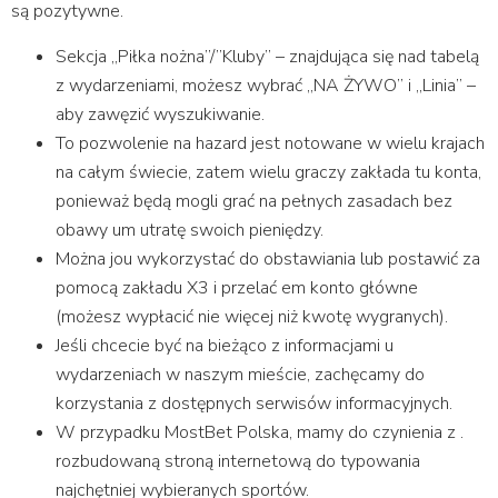
są pozytywne.
Sekcja „Piłka nożna”/”Kluby” – znajdująca się nad tabelą
z wydarzeniami, możesz wybrać „NA ŻYWO” i „Linia” –
aby zawęzić wyszukiwanie.
To pozwolenie na hazard jest notowane w wielu krajach
na całym świecie, zatem wielu graczy zakłada tu konta,
ponieważ będą mogli grać na pełnych zasadach bez
obawy um utratę swoich pieniędzy.
Można jou wykorzystać do obstawiania lub postawić za
pomocą zakładu X3 i przelać em konto główne
(możesz wypłacić nie więcej niż kwotę wygranych).
Jeśli chcecie być na bieżąco z informacjami u
wydarzeniach w naszym mieście, zachęcamy do
korzystania z dostępnych serwisów informacyjnych.
W przypadku MostBet Polska, mamy do czynienia z .
rozbudowaną stroną internetową do typowania
najchętniej wybieranych sportów.