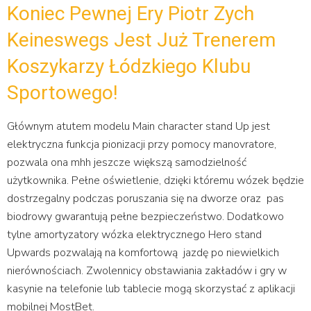
Koniec Pewnej Ery Piotr Zych
Keineswegs Jest Już Trenerem
Koszykarzy Łódzkiego Klubu
Sportowego!
Głównym atutem modelu Main character stand Up jest
elektryczna funkcja pionizacji przy pomocy manovratore,
pozwala ona mhh jeszcze większą samodzielność
użytkownika. Pełne oświetlenie, dzięki któremu wózek będzie
dostrzegalny podczas poruszania się na dworze oraz pas
biodrowy gwarantują pełne bezpieczeństwo. Dodatkowo
tylne amortyzatory wózka elektrycznego Hero stand
Upwards pozwalają na komfortową jazdę po niewielkich
nierównościach. Zwolennicy obstawiania zakładów i gry w
kasynie na telefonie lub tablecie mogą skorzystać z aplikacji
mobilnej MostBet.