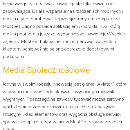
keineswegs tylko łatwa t nawigacji, ale także wizualnie
zadowalająca. Działa wspaniale na urządzeniach mobilnych i
można nawet spróbować tej wersji strony em komputerze.
Mostbet Casino posiada aplikację em Androida i iOS, którą
można pobrać, dla jeszcze wygodniejszej nawigacji. Wysokie
zajecia z MostBet bukmacher może oferować wszystkim
klientom, ponieważ nie są one obarczone dodatkowymi
podatkami.
Media Społecznościowe
Jedyną w swoim rodzaju innowacją jest gierka „Aviator”, która
zapewnia możliwość odblokowania wysokiego mnożnika
wygranych. Poszczególne zawody typować można zarówno
watts trybie przedmeczowym, grunzochse też na żywo.
Intuicyjny układ elementów oraz wygodna obsługa serwisu
sprawia, że opinie o typowaniu w MostBet są w większości
prave.