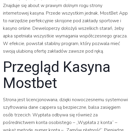
Znajduje się about w prawym dolnym rogu strony
internetowej kasyna. Przede wszystkim jednak, MostBet App
to narzędzie perfekcyjnie skrojone pod zakłady sportowe i
kasyno online. Deweloperzy dołożyli wszelkich starań, żeby
apka spełniała wszystkie wymagania współczesnego gracza.
W efekcie, powstał stabilny program, który pozwala mieć
swoją ulubioną ofertę zakładów zawsze pod ręką.
Przegląd Kasyna
Mostbet
Strona jest licencjonowana, dzięki nowoczesnemu systemowi
szyfrowania dane cappera są bezpieczne, balsa zasięgiem
osób trzecich. Wypłata odbywa się również za
pośrednictwem konta osobistego – „Wypłata z konta” –
wskaż metodę, numer konta – „Zamów płatność”. Pieniądze