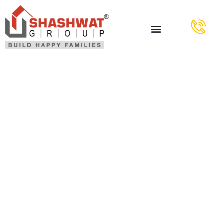
Strona
Kibiców
Łódzkiego
Klubu