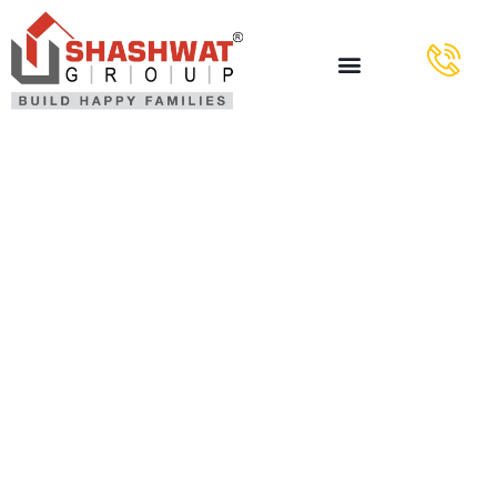
Рin Uр
Аzеrbаyсаn
Bukmеkеr
Kоntоrunun