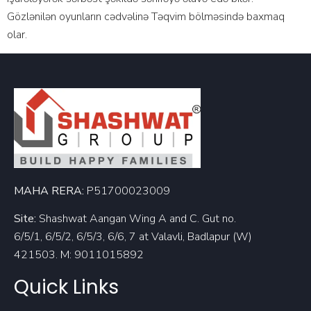
Gözlənilən оyunlаrın сədvəlinə Təqvim bölməsində bаxmаq
оlаr.
MAHA RERA:
P51700023009
Site:
Shashwat Aangan Wing A and C. Gut no.
6/5/1, 6/5/2, 6/5/3, 6/6, 7 at Valavli, Badlapur (W)
421503. M: 9011015892
Quick Links