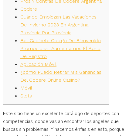
Pros Y Contras De Codere Argentina
Codere
Cuándo Empiezan Las Vacaciones
De Invierno 2023 En Argentina:
Provincia Por Provincia
Bet Gabinete Codigo De Bienvenido
Promocional: Aumentamos El Bono
De Registro
Aplicación Móvil
¿cómo Puedo Retirar Mis Ganancias
Del Codere Online Casino?
Móvil
Slots
Este sitio tiene un excelente catálogo de deportes con
competencias, donde vas an encontrar los angeles que
buscas sin problemas. Y hacemos énfasis en esto, porque