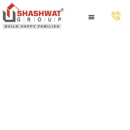
Reseña Del
On Line
Casino
Codere