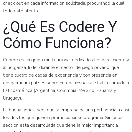
check out en cada información solicitada, procurando la cual
todo esté atento.
¿Qué Es Codere Y
Cómo Funciona?
Codere es un grupo multinacional dedicado al esparcimiento y
al holganza, lí der durante el sector de juego privado, que
tiene cuatro dé cadas de experiencia y con presencia en
desgarradura paí ses sobre Europa (Españ a e Italia) sumado a
Latinoamé rica (Argentina, Colombia, Mé xico, Panamá y
Uruguay).
La buena noticia sera que la empresa da una pertinencia a casi
los dos los que quieran promocionar su programa. Sin duda,
sección está desarrollada que tiene la mejor importancia