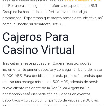
de. Por ahora, los angeles plataforma de apuestas de BML
Group no ha habilitado una oferta através de código
promocional. Esperemos que pronto tomen esta iniciativa, así
como lo ‘ hecho su desafecto Bet365.
Cajeros Para
Casino Virtual
Tras culminar este proceso en Codere registro, podrás
incrementar tu primer depósito y conseguir un bono de hasta
5. 000 ARS. Para decidir-se por esta promoción tendrás que
realizar una recarga mínima de 500 ARS, además de servir
nuevo cliente residente de la República Argentina. La
bonificación está diseñada afin de jugadas en eventos
deportivos y cuidado con un periodo de validez de 30 días.