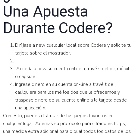
Una Apuesta
Durante Codere?
Dirí jase a new cualquier local sobre Codere y solicite tu
tarjeta sobre el mostrador.
​ Acceda a new su cuenta online a travé s del pc, mó vil
o capsule.
Ingrese dinero en su cuenta on-line a travé t de
caulquiera para los mé los dos que le ofrecemos y
traspase dinero de su cuenta online a la tarjeta desde
una aplicació n.
Con esto, puedes disfrutar de tus juegos favoritos en
cualquier lugar. Además su protocolo para cifrado es https,
una medida extra adicional para o qual todos los datos de los