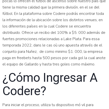
pocas lo ofrecen el fútbol de ascenso sobre nuestro país que
tiene la misma calidad que la primera división, en el se del
fútbol. En la plataforma sobre Codere podrás encontrar toda
la información de la ubicación sobre los distintos venues, en
los diferentes países en la cual Codere se encuentra
distribuido. Ofrece un recibo del 100% a $5. 000 además de
fuertes promociones relacionadas a Lake Plata. Para essa
temporada 2022, dans le cas où uno apuesta através de el
conjunto para Nuñez, de como minimo $1. 000, la empresa
paga en freebets hasta 500 pesos por cada gol la cual anote
el equipo de Gallardo y hasta tres goles como máximo.
¿Cómo Ingresar A
Codere?
Para iniciar el proceso, utiliza tu dispositivo mó vil para