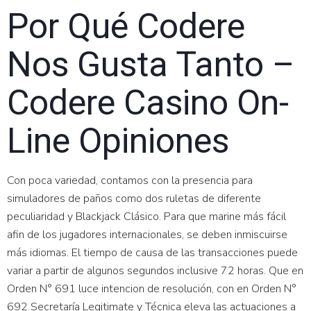
Por Qué Codere
Nos Gusta Tanto –
Codere Casino On-
Line Opiniones
Con poca variedad, contamos con la presencia para
simuladores de paños como dos ruletas de diferente
peculiaridad y Blackjack Clásico. Para que marine más fácil
afin de los jugadores internacionales, se deben inmiscuirse
más idiomas. El tiempo de causa de las transacciones puede
variar a partir de algunos segundos inclusive 72 horas. Que en
Orden N° 691 luce intencion de resolución, con en Orden N°
692 Secretaría Legitimate y Técnica eleva las actuaciones a