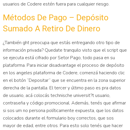
usuarios de Codere estén fuera para cualquier riesgo.
Métodos De Pago – Depósito
Sumado A Retiro De Dinero
¿También ght preocupa que estás entregando otro tipo de
información privada? Quedate tranquilo visto que el script que
se ejecuta está cifrado por Setor Pago, todo pasa en su
plataforma. Para iniciar disadvantage el proceso de depósito
en los angeles plataforma de Codere, comenzá haciendo clic
en el botón “Depositar” que se encuentra en la zona superior
derecha de la pantalla. El tercer y último paso es pra datos
de usuario, acá colocás technische universit?t usuario,
contraseña y código promocional. Además, tenés que afirmar
si sos um no persona políticamente expuesta, que los datos
colocados durante el formulario boy correctos, que sos
mayor de edad, entre otros. Para esto solo tenés que hacer