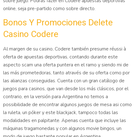
sobre juego. Podrás fazer en Codere apuestas deportivas
online, seja pre-partido como sobre directo.
Bonos Y Promociones Delete
Casino Codere
Al margen de su casino, Codere también presume réussi à
oferta de apuestas deportivas, contando durante este
aspecto scam una oferta puntera en el ramo y siendo mi de
las más prometedoras, tanto através de su oferta como por
las alianzas conseguidas. Cuenta con un gran catálogo de
juegos para casinos, que van desde los más clásicos, por el
contrario, en la versión para Argentina no temos a
possibilidade de encontrar algunos juegos de mesa asi como
la ruleta, un póker y este blackjack, tampoco todas las
modalidades en palpitante. Apenas cuenta que incluye las
máquinas tragamonedas y con algunos movie bingos, un
modo de juego bastante popular en Argentina.