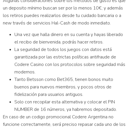
Algunas consideraciones sobre los métodos de gusto es que
un deposito mínimo buscan ser por lo menos 10€; y además
los retiros puedes realizarlos desde tu cuidado bancaria o a
new través de servicios Hal-Cash de modo inmediato.
Una vez que halla dinero en su cuenta y hayas liberado
el recibo de bienvenida, podrás hacer retiros.
La seguridad de todos los juegos con datos está
garantizada por las estrictas políticas antifraude de
Codere Casino con los protocolos sobre seguridad más
modernos.
Tanto Betsson como Bet365, tienen bonos muito
buenos para nuevos miembros, y pocos otros de
fidelización para usuarios antiguos.
Solo con recopilar esta alternativa y colocar el PIN
NUMBER de 16 números, ya habremos depositado.
En caso de un codigo promocional Codere Argentina no
funcione correctamente, será preciso repasar cada uno de los