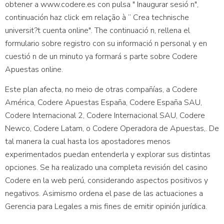
obtener a www.codere.es con pulsa " Inaugurar sesió n",
continuación haz click em relação à ” Crea technische
universit?t cuenta online". The continuació n, rellena el
formulario sobre registro con su informació n personal y en
cuestió n de un minuto ya formará s parte sobre Codere
Apuestas online.
Este plan afecta, no meio de otras compañías, a Codere
América, Codere Apuestas España, Codere España SAU,
Codere Internacional 2, Codere Internacional SAU, Codere
Newco, Codere Latam, o Codere Operadora de Apuestas,. De
tal manera la cual hasta los apostadores menos
experimentados puedan entenderla y explorar sus distintas
opciones. Se ha realizado una completa revisión del casino
Codere en la web perú, considerando aspectos positivos y
negativos. Asimismo ordena el pase de las actuaciones a
Gerencia para Legales a mis fines de emitir opinión jurídica.