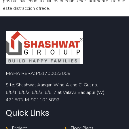
posible, haciendo la cual los puedan tener fácilmente a lo que
este distraccion ofrece.
MAHA RERA:
P51700023009
Site:
Shashwat Aangan Wing A and C. Gut no.
6/5/1, 6/5/2, 6/5/3, 6/6, 7 at Valavli, Badlapur (W)
421503. M: 9011015892
Quick Links
Project
Floor Plans