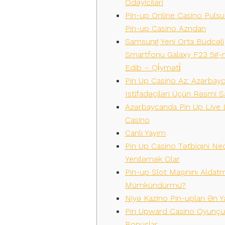
Ödəyiciləri
Pin-up Online Casino Pulsuz
Pin-up Casino Azndan
Samsung Yeni Orta Büdcəli
Smartfonu Galaxy F23 5g-
Edib – Qi̇yməti̇
Pin Up Casino Az: Azərbay
Istifadəçiləri Üçün Rəsmi S
Azərbaycanda Pin Up Live 
Casino
Canlı Yayım
Pin Up Casino Tətbiqini Ne
Yeniləmək Olar
Pin-up Slot Maşınını Aldat
Mümkündürmü?
Niyə Kazino Pin-upları Ən Ya
Pin Upward Casino Oyunçul
Bonuslar