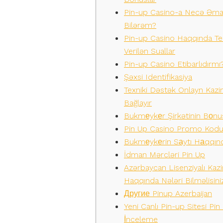
Pin-up Casino-a Necə Əm
Bilərəm?
Pin-up Casino Haqqında Te
Verilən Suallar
Pin-up Casino Etibarlıdırmı
Şəxsi Identifikasiya
Texniki Dəstək Onlayn Kaz
Bağlayır
Bukmеykеr Şirkətinin Bоnus 
Pin Up Casino Promo Kodu
Bukmеykеrin Sаytı Hаqqın
İdman Mərcləri Pin Up
Azərbaycan Lisenziyalı Kazi
Haqqında Nələri Bilməlisini
Другие Pinup Azerbaijan
Yeni Canlı Pin-up Sitesi Pi
İnceleme