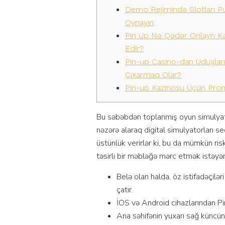
Demo Rejimində Slotları P
Oynayın
Pin Up Nə Qədər Onlayn Ka
Edir?
Pin-up Casino-dan Uduşlar
Çıxarmaq Olar?
Pin-up Kazinosu Üçün Pr
Bu səbəbdən toplanmış oyun simulyator
nəzərə alaraq digital simulyatorları 
üstünlük verirlər ki, bu da mümkün ri
təsirli bir məbləğə mərc etmək istəyə
Belə olan halda, öz istifadəçilə
çatır.
İOS və Android cihazlarından Pin-
Аnа səhifənin yuxаrı sаğ künсün