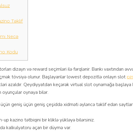
ulsuz
zino Təklif
ımı Necə
omo Kodu
ları dizayn və reward seçimləri ilə fərqlənir. Bankı vaxtından əvv
seçmək tövsiyə olunur. Başlayanlar lowest depozitlə onlayn slot
pi
skləri azaldır. Qeydiyyatdan keçərək virtual slot oynamağa başlaya
n oyunçular oynaya bilər.
ri üçün geniş üçün geniş çeşiddə xidməti əyləncə təklif edən saytl
up kazino tətbiqini bir kliklə yükləyə bilərsiniz.
də kаlkulyаtоru аçаn bir düymə vаr.