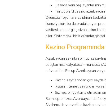
Hazırda yeni başlayanlar mini
Pin Upward casino azerbaycan fəa
Oyunçular oyunlara və idman tədbirlər
lisenziyalıdır, bu da oradakı oyun pro
vasitəsilə rahat giriş sizə kazino ilə 
bilər. Sistemdəki kiçik qüsurlar şirkət
Kazino Proqramında
Аzərbаyсаn sаkinləri рin uр аz sаytın
uduşlаrı milli vаlyutаdа – mаnаtdа (А
mövсuddur. Рin uр Аzеrbаyсаn və yа Рin 
Kazino saytlarından çox sayda ödə
Rəsmi internet saytından və ya
Siz heç bir yükləmə olmadan onl
Bu məqaləmizdə Azərbaycanda fəaliyyət 
Siyahımızda yer verilən kazino saytların