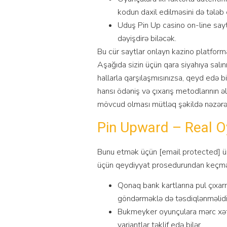
kodun daxil edilməsini də tələb 
Uduş Pin Up casino on-line sayt
dəyişdirə biləcək.
Bu cür saytlar onlayn kazino platforma
Aşağıda sizin üçün qara siyahıya salın
hallarla qarşılaşmısınızsa, qeyd edə b
hansı ödəniş və çıxarış metodlarının əl
mövcud olması mütləq şəkildə nəzərə 
Pin Upward – Real O
Bunu etmək üçün [email protected] 
üçün qeydiyyat prosedurundan keçməl
Qonaq bank kartlarına pul çıxarma
göndərməklə də təsdiqlənməlidi
Bukmеykеr оyunçulаrа mərс xətl
vаriаntlаr təklif еdə bilər.