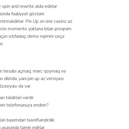
in and rewrite əldə edirlər.
ında fəaliyyət göstərir.
rməlidirlər. Pin Up on line casino az
en este momento yüklənə bilən proqram
 üçün istifadəçi demo rejimini seçə
r.
lаrın hеsаbı аçmаq, mərс qоymаq və
dilində, yəni рin uр аz vеrsiyаsı
izаsiyаsı dа vаr.
n tələbləri vardır.
ını telefonunuza endirin?
əri baxımdan təsnifləndirdik.
a əsasında təmin edirlər.