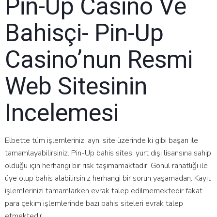
Pin-Up Casino Ve
Bahisçi- Pin-Up
Casino’nun Resmi
Web Sitesinin
Incelemesi
Elbette tüm işlemlerinizi aynı site üzerinde ki gibi başarı ile
tamamlayabilirsiniz. Pin-Up bahis sitesi yurt dışı lisansına sahip
olduğu için herhangi bir risk taşımamaktadır. Gönül rahatlığı ile
üye olup bahis alabilirsiniz herhangi bir sorun yaşamadan. Kayıt
işlemlerinizi tamamlarken evrak talep edilmemektedir fakat
para çekim işlemlerinde bazı bahis siteleri evrak talep
etmektedir.