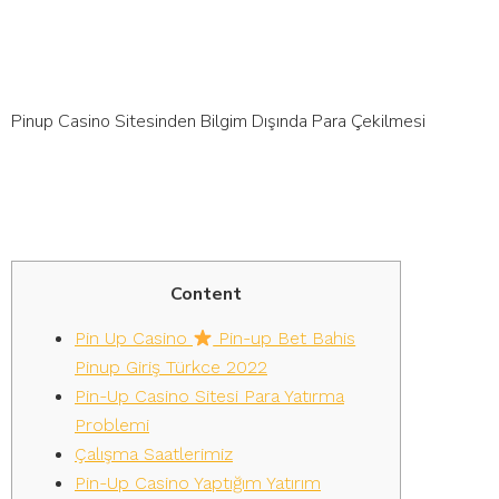
Çekilmesi
Pinup Casino Sitesinden Bilgim Dışında Para Çekilmesi
Pin-Up Casino
Content
Pin Up Casino
Pin-up Bet Bahis
Pinup Giriş Türkce 2022
Pin-Up Casino Sitesi Para Yatırma
Problemi
Çalışma Saatlerimiz
Pin-Up Casino Yaptığım Yatırım