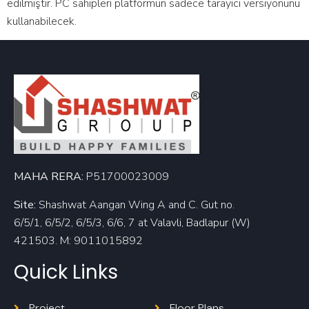
edilmiştir. PC sahipleri platformun sadece tarayıcı versiyonunu
kullanabilecek.
MAHA RERA:
P51700023009
Site:
Shashwat Aangan Wing A and C. Gut no.
6/5/1, 6/5/2, 6/5/3, 6/6, 7 at Valavli, Badlapur (W)
421503. M: 9011015892
Quick Links
Project
Floor Plans