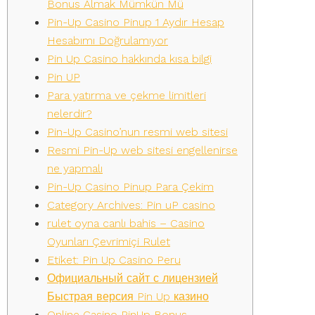
Bonus Almak Mümkün Mü
Pin-Up Casino Pinup 1 Aydır Hesap
Hesabımı Doğrulamıyor
Pin Up Casino hakkında kısa bilgi
Pin UP
Para yatırma ve çekme limitleri
nelerdir?
Pin-Up Casino’nun resmi web sitesi
Resmi Pin-Up web sitesi engellenirse
ne yapmalı
Pin-Up Casino Pinup Para Çekim
Category Archives: Pin uP casino
rulet oyna canlı bahis – Casino
Oyunları Çevrimiçi Rulet
Etiket: Pin Up Casino Peru
Официальный сайт с лицензией
Быстрая версия Pin Up казино
Online Casino PinUp Bonus