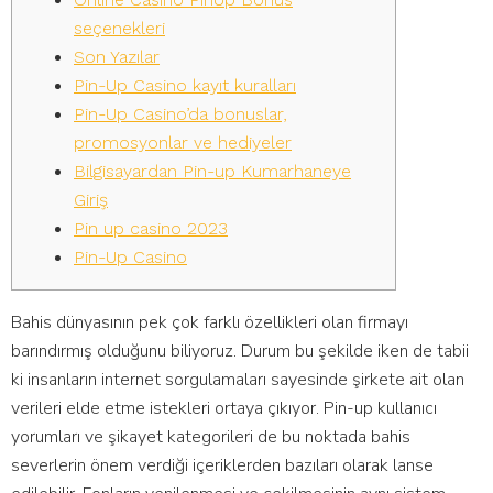
seçenekleri
Son Yazılar
Pin-Up Casino kayıt kuralları
Pin-Up Casino’da bonuslar,
promosyonlar ve hediyeler
Bilgisayardan Pin-up Kumarhaneye
Giriş
Pin up casino 2023
Pin-Up Casino
Bahis dünyasının pek çok farklı özellikleri olan firmayı
barındırmış olduğunu biliyoruz. Durum bu şekilde iken de tabii
ki insanların internet sorgulamaları sayesinde şirkete ait olan
verileri elde etme istekleri ortaya çıkıyor. Pin-up kullanıcı
yorumları ve şikayet kategorileri de bu noktada bahis
severlerin önem verdiği içeriklerden bazıları olarak lanse