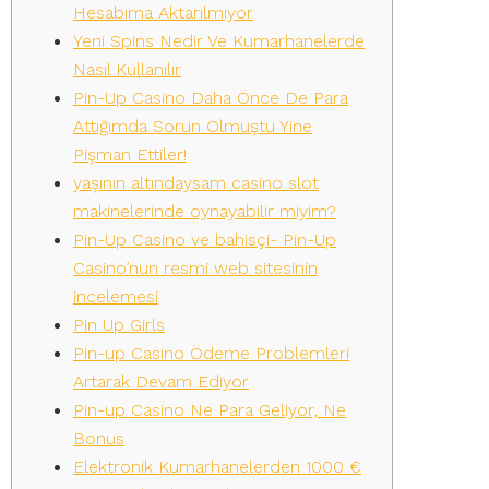
Hesabıma Aktarılmıyor
Yeni Spins Nedir Ve Kumarhanelerde
Nasıl Kullanılır
Pin-Up Casino Daha Önce De Para
Attığımda Sorun Olmuştu Yine
Pişman Ettiler!
yaşının altındaysam casino slot
makinelerinde oynayabilir miyim?
Pin-Up Casino ve bahisçi- Pin-Up
Casino’nun resmi web sitesinin
incelemesi
Pin Up Girls
Pin-up Casino Ödeme Problemleri
Artarak Devam Ediyor
Pin-up Casino Ne Para Geliyor, Ne
Bonus
Elektronik Kumarhanelerden 1000 €