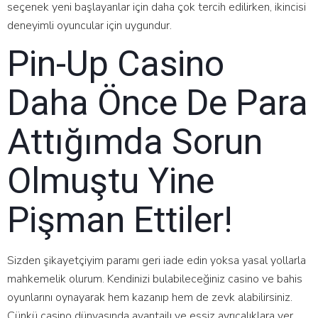
seçenek yeni başlayanlar için daha çok tercih edilirken, ikincisi
deneyimli oyuncular için uygundur.
Pin-Up Casino
Daha Önce De Para
Attığımda Sorun
Olmuştu Yine
Pişman Ettiler!
Sizden şikayetçiyim paramı geri iade edin yoksa yasal yollarla
mahkemelik olurum. Kendinizi bulabileceğiniz casino ve bahis
oyunlarını oynayarak hem kazanıp hem de zevk alabilirsiniz.
Çünkü casino dünyasında avantajlı ve eşsiz ayrıcalıklara yer