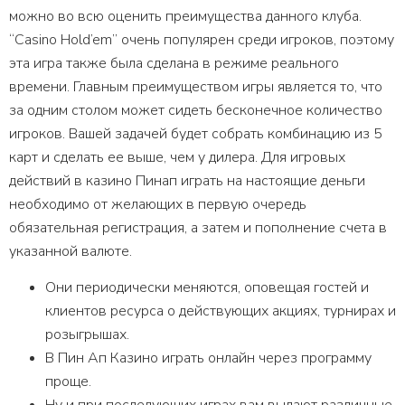
можно во всю оценить преимущества данного клуба.
“Casino Hold’em” очень популярен среди игроков, поэтому
эта игра также была сделана в режиме реального
времени. Главным преимуществом игры является то, что
за одним столом может сидеть бесконечное количество
игроков. Вашей задачей будет собрать комбинацию из 5
карт и сделать ее выше, чем у дилера. Для игровых
действий в казино Пинап играть на настоящие деньги
необходимо от желающих в первую очередь
обязательная регистрация, а затем и пополнение счета в
указанной валюте.
Они периодически меняются, оповещая гостей и
клиентов ресурса о действующих акциях, турнирах и
розыгрышах.
В Пин Ап Казино играть онлайн через программу
проще.