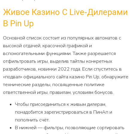
Живое Казино С Live-Дилерами
В Pin Up
Основной список состоит из популярных автоматов с
высокой отдачей, красочной графикой и
вспомогательными функциями. Также разрешается
отфильтровать игры, выделив тайтлы конкретных
разработчиков, новинки 2022 года. Если спуститесь в
«подвал» официального сайта казино Pin Up, обнаружите
технические разделы, посвященные политике
ответственной игры, правилам, условиям бонусов.
Чтобы присоединиться к живым дилерам,
понадобится зарегистрироваться в ПинАп и
пополнить счёт.
В нижней — фильтры, позволяющие сортировать