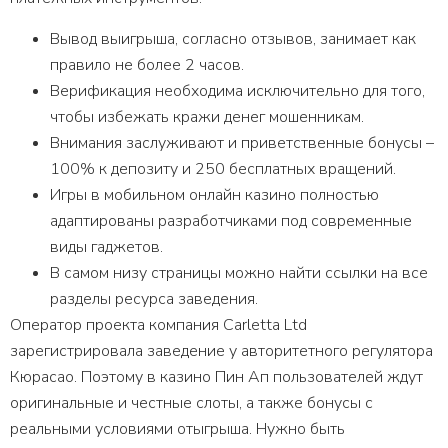
Вывод выигрыша, согласно отзывов, занимает как
правило не более 2 часов.
Верификация необходима исключительно для того,
чтобы избежать кражи денег мошенникам.
Внимания заслуживают и приветственные бонусы –
100% к депозиту и 250 бесплатных вращений.
Игры в мобильном онлайн казино полностью
адаптированы разработчиками под современные
виды гаджетов.
В самом низу страницы можно найти ссылки на все
разделы ресурса заведения.
Оператор проекта компания Carletta Ltd
зарегистрировала заведение у авторитетного регулятора
Кюрасао. Поэтому в казино Пин Ап пользователей ждут
оригинальные и честные слоты, а также бонусы с
реальными условиями отыгрыша. Нужно быть