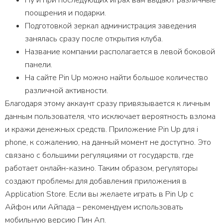
Ну и при последующих играх вам выдают различные
поощрения и подарки.
Подготовкой зеркал администрация заведения
занялась сразу после открытия клуба.
Название компании располагается в левой боковой
панели.
На сайте Pin Up можно найти большое количество
различной активности.
Благодаря этому аккаунт сразу привязывается к личным
данным пользователя, что исключает вероятность взлома
и кражи денежных средств. Приложение Pin Up для i
phone, к сожалению, на данный момент не доступно. Это
связано с большими регуляциями от государств, где
работает онлайн-казино. Таким образом, регуляторы
создают проблемы для добавления приложения в
Application Store. Если вы желаете играть в Pin Up c
Айфон или Айпада – рекомендуем использовать
мобильную версию Пин Ап.