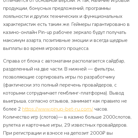
отличается от основной версии. А так, наличие игровой
продукции, бонусных предложений, программы
лояльности и других технических и функциональных
характеристик есть таким же. Геймеры гарантировано в
казино-онлайн Pin-up рабочее зеркало будут получать
максимум азарта, позитивные эмоции и всегда щедрые
выплаты во время игрового процесса.
Справа от блока с автоматами располагается сайдбар,
разделенный на две части. В нижней — фильтры,
позволяющие сортировать игры по разработчику
(фактически это полный перечень провайдеров, с
которыми сотрудничает гемблинг-платформа). Вывод
выигрыша, согласно отзывов, занимает как правило не
более 2
часов.
https://www.pinup-bet-ru.com/
Количество игр (слотов)— в казино больше 2000слотов,
рулетка и карточные игры, 29 известных провайдеров.
При регистрации и взносе на депозит 2000₽ вы