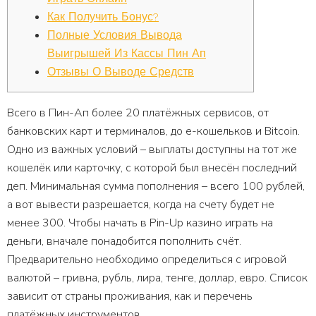
Как Получить Бонус?
Полные Условия Вывода
Выигрышей Из Кассы Пин Ап
Отзывы О Выводе Средств
Всего в Пин-Ап более 20 платёжных сервисов, от
банковских карт и терминалов, до e-кошельков и Bitcoin.
Одно из важных условий – выплаты доступны на тот же
кошелёк или карточку, с которой был внесён последний
деп. Минимальная сумма пополнения – всего 100 рублей,
а вот вывести разрешается, когда на счету будет не
менее 300. Чтобы начать в Pin-Up казино играть на
деньги, вначале понадобится пополнить счёт.
Предварительно необходимо определиться с игровой
валютой – гривна, рубль, лира, тенге, доллар, евро. Список
зависит от страны проживания, как и перечень
платёжных инструментов.