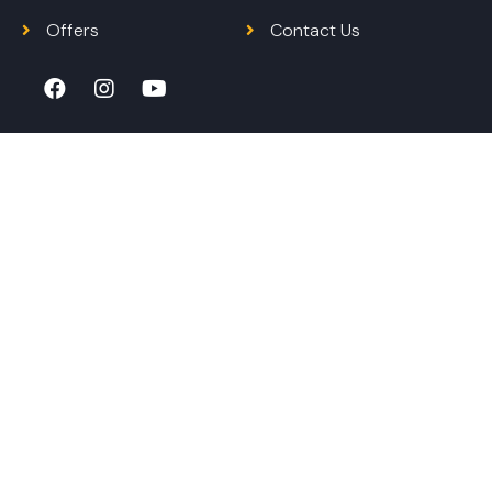
Offers
Contact Us