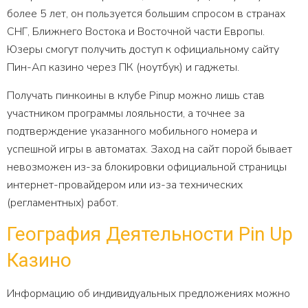
более 5 лет, он пользуется большим спросом в странах
СНГ, Ближнего Востока и Восточной части Европы.
Юзеры смогут получить доступ к официальному сайту
Пин-Ап казино через ПК (ноутбук) и гаджеты.
Получать пинкоины в клубе Pinup можно лишь став
участником программы лояльности, а точнее за
подтверждение указанного мобильного номера и
успешной игры в автоматах. Заход на сайт порой бывает
невозможен из-за блокировки официальной страницы
интернет-провайдером или из-за технических
(регламентных) работ.
География Деятельности Pin Up
Казино
Информацию об индивидуальных предложениях можно