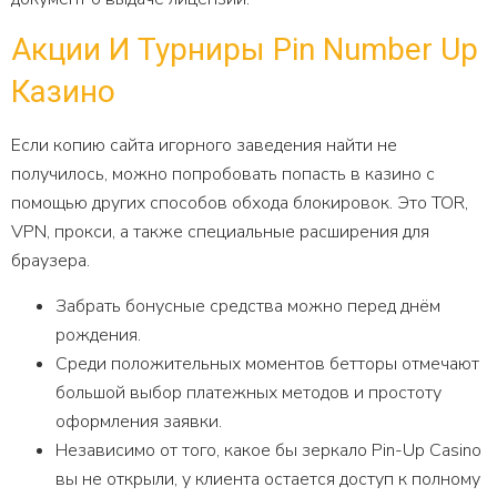
Акции И Турниры Pin Number Up
Казино
Если копию сайта игорного заведения найти не
получилось, можно попробовать попасть в казино с
помощью других способов обхода блокировок. Это TOR,
VPN, прокси, а также специальные расширения для
браузера.
Забрать бонусные средства можно перед днём
рождения.
Среди положительных моментов бетторы отмечают
большой выбор платежных методов и простоту
оформления заявки.
Независимо от того, какое бы зеркало Pin-Up Casino
вы не открыли, у клиента остается доступ к полному