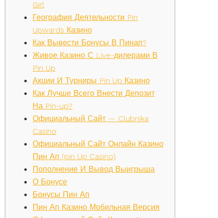
Girl
География Деятельности Pin
Upwards Казино
Как Вывести Бонусы В Пинап?
Живое Казино С Live-дилерами В
Pin Up
Акции И Турниры Pin Up Казино
Как Лучше Всего Внести Депозит
На Pin-up?
Официальный Сайт — Clubnika
Casino
Официальный Сайт Онлайн Казино
Пин Ап (pin Up Casino)
Пополнение И Вывод Выигрыша
О Бонусе
Бонусы Пин Ап
Пин Ап Казино Мобильная Версия