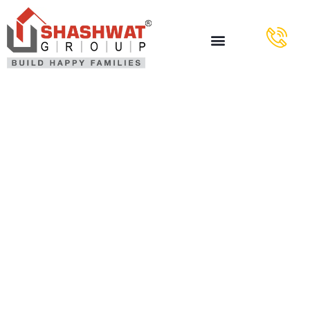
Pin Up Casino
Пин Ап
Официальны
Сайт Онлайн