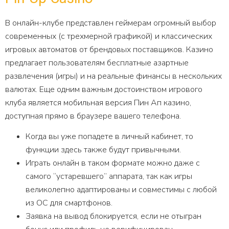
В онлайн-клубе представлен геймерам огромный выбор
современных (с трехмерной графикой) и классических
игровых автоматов от брендовых поставщиков. Казино
предлагает пользователям бесплатные азартные
развлечения (игры) и на реальные финансы в нескольких
валютах. Еще одним важным достоинством игрового
клуба является мобильная версия Пин Ап казино,
доступная прямо в браузере вашего телефона.
Когда вы уже попадете в личный кабинет, то
функции здесь также будут привычными.
Играть онлайн в таком формате можно даже с
самого “устаревшего” аппарата, так как игры
великолепно адаптированы и совместимы с любой
из ОС для смартфонов.
Заявка на вывод блокируется, если не отыгран