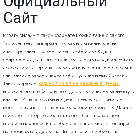
Официальный
Сайт
Играть онлайн в таком формате можно даже с самого
“устаревшего” аппарата, так как игры великолепно
адаптированы и совместимы с любой из ОС для
смартфонов. Для того, чтобы выполнить вход и запустить
любую из игр портала, пользователю достаточно открыть
сайт онлайн казино через любой удобный ему браузер.
Таким образом,
казино пин ап на реальные деньги
игроки этого клуба получают доступ к личному кабинету в
казино 24 часа в сутки и 7 дней в неделю и при этом
могут не зависеть от местоположения своего ПК. Для тех
геймеров, которые желают всегда быть в азартном
игровом процессе и в любом доступном месте невзирая
на время суток, доступна Пин ап казино мобильная