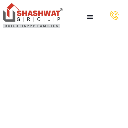
Онлайн
Казино Пин
Ап Pin Up
Casino