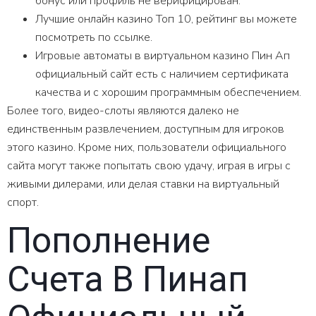
бонус или профиль не верифицирован.
Лучшие онлайн казино Топ 10, рейтинг вы можете
посмотреть по ссылке.
Игровые автоматы в виртуальном казино Пин Ап
официальный сайт есть с наличием сертификата
качества и с хорошим программным обеспечением.
Более того, видео-слоты являются далеко не
единственным развлечением, доступным для игроков
этого казино. Кроме них, пользователи официального
сайта могут также попытать свою удачу, играя в игры с
живыми дилерами, или делая ставки на виртуальный
спорт.
Пополнение
Счета В Пинап