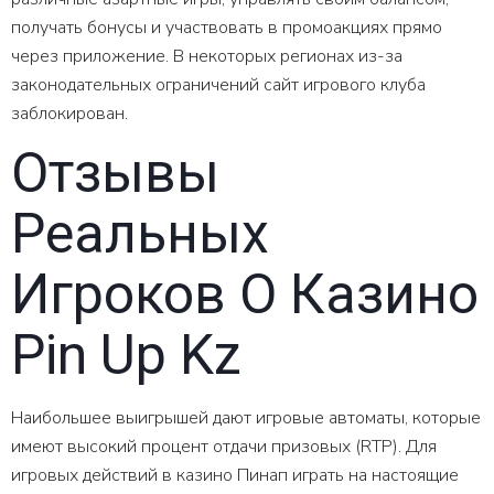
получать бонусы и участвовать в промоакциях прямо
через приложение. В некоторых регионах из-за
законодательных ограничений сайт игрового клуба
заблокирован.
Отзывы
Реальных
Игроков О Казино
Pin Up Kz
Наибольшее выигрышей дают игровые автоматы, которые
имеют высокий процент отдачи призовых (RTP). Для
игровых действий в казино Пинап играть на настоящие