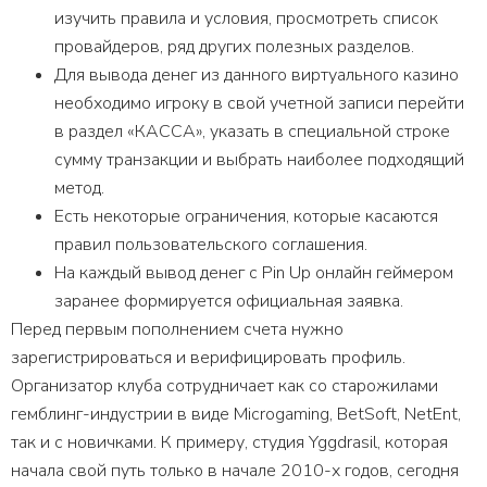
изучить правила и условия, просмотреть список
провайдеров, ряд других полезных разделов.
Для вывода денег из данного виртуального казино
необходимо игроку в свой учетной записи перейти
в раздел «КАССА», указать в специальной строке
сумму транзакции и выбрать наиболее подходящий
метод.
Есть некоторые ограничения, которые касаются
правил пользовательского соглашения.
На каждый вывод денег с Pin Up онлайн геймером
заранее формируется официальная заявка.
Перед первым пополнением счета нужно
зарегистрироваться и верифицировать профиль.
Организатор клуба сотрудничает как со старожилами
гемблинг-индустрии в виде Microgaming, BetSoft, NetEnt,
так и с новичками. К примеру, студия Yggdrasil, которая
начала свой путь только в начале 2010-х годов, сегодня