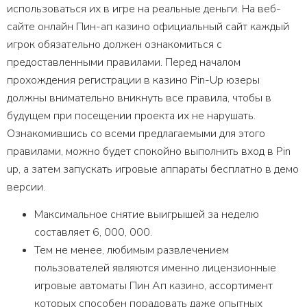
использоваться их в игре на реальные деньги. На веб-
сайте онлайн Пин-ап казино официальный сайт каждый
игрок обязательно должен ознакомиться с
предоставленными правилами. Перед началом
прохождения регистрации в казино Pin-Up юзеры
должны внимательно вникнуть все правила, чтобы в
будущем при посещении проекта их не нарушать.
Ознакомившись со всеми предлагаемыми для этого
правилами, можно будет спокойно выполнить вход в Pin
up, а затем запускать игровые аппараты бесплатно в демо
версии.
Максимальное снятие выигрышей за неделю
составляет 6, 000, 000.
Тем не менее, любимым развлечением
пользователей являются именно лицензионные
игровые автоматы Пин Ап казино, ассортимент
которых способен порадовать даже опытных