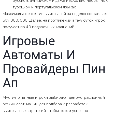
русском, английском и даже несколько необычных
турецком и португальском языках.
Максимальное снятие выигрышей за неделю составляет
6th, 000, 000. Далее, на протяжении a few суток игрок
получает по 40 подарочных вращений.
Игровые
Автоматы И
Провайдеры Пин
Ап
Многие опытные игроки выбирают демонстрационный
режим слот-машин для подбора и разработок
выигрышных стратегий, чтобы потом успешно