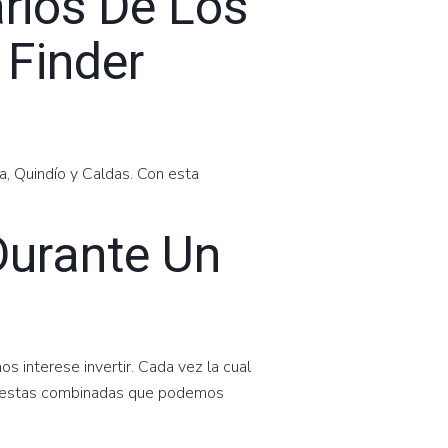
rios De Los
 Finder
da, Quindío y Caldas. Con esta
Durante Un
os interese invertir. Cada vez la cual
apuestas combinadas que podemos