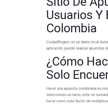
Sitio De Ap
Usuarios Y 
Colombia
CiudadRegion, es un diario local dond
aplicación, puede realizar apuestas 
¿Cómo Hace
Solo Encue
Hacer una apuesta combinada es muy fá 
selecciones un ramo, este se sumará
hacer como este factor de multiplicac