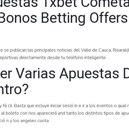
uestas 1xbet Cometa
Bonos Betting Offers
e se publican las principales noticias del Valle de Cauca, Risaral
deportivas directamente desde tu teléfono inteligente.
r Varias Apuestas 
ntro?
cil. Basta que incluye iniciar sesió in e ir a los eventos o qual n
 al boleto con nos aparecerá and tanto los distintos tipos de 
ió n y los angeles cuota.