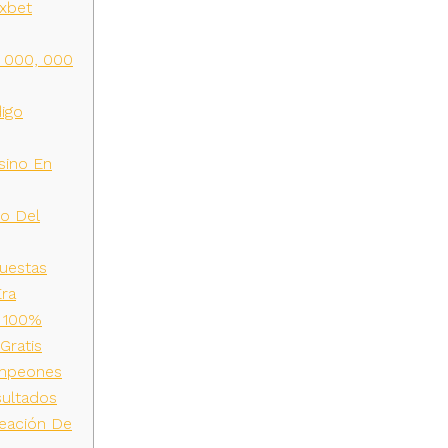
1xbet
, 000, 000
igo
sino En
to Del
uestas
Era
e 100%
Gratis
ampeones
sultados
leación De