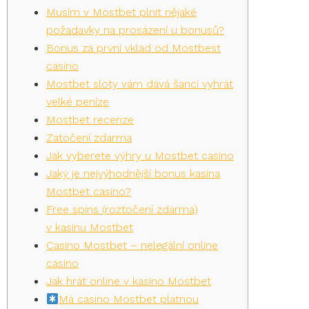
Musím v Mostbet plnit nějaké
požadavky na prosázení u bonusů?
Bonus za první vklad od Mostbest
casino
Mostbet sloty vám dává šanci vyhrát
velké peníze
Mostbet recenze
Zatočení zdarma
Jak vyberete výhry u Mostbet casino
Jaký je nejvýhodnější bonus kasina
Mostbet casino?
Free spins (roztočení zdarma)
v kasinu Mostbet
Casino Mostbet – nelegální online
casino
Jak hrát online v kasino Mostbet
Má casino Mostbet platnou