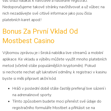
vás snaží nalákat k návštěvě a následné registraci.
Nedoporučujeme takové stránky navštěvovat a už vůbec na
nich nezadávejte své citlivé informace jako jsou čísla
platebních karet apod.!
Bonus Za První Vklad Od
Mostbest Casino
Výbornou zprávou je i široká nabídka live streamů a mobilní
aplikace. Ke vkladu a výběru můžete využít mnoho platebních
metod (včetně stále populárnějších kryptoměn). Pokud
si nechcete nechat ujít lukrativní odměny, k registraci v kasinu
byste si měli připravit akční kód.
Hráči v poslední době stále častěji preferují live sázení i
na adrenalinové sporty.
Tímto způsobem budete moci přenést své údaje do
registračního formuláře Mostbet a přihlásit se na