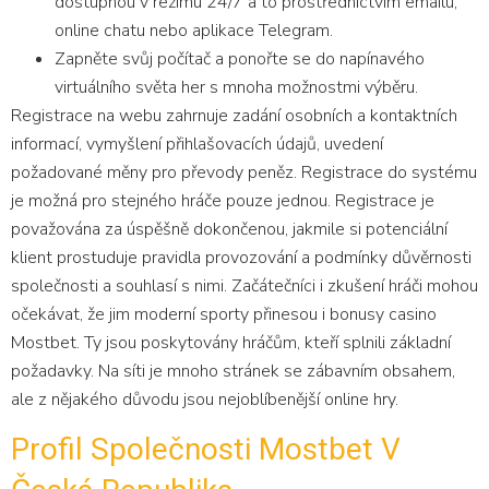
dostupnou v režimu 24/7 a to prostřednictvím emailu,
online chatu nebo aplikace Telegram.
Zapněte svůj počítač a ponořte se do napínavého
virtuálního světa her s mnoha možnostmi výběru.
Registrace na webu zahrnuje zadání osobních a kontaktních
informací, vymyšlení přihlašovacích údajů, uvedení
požadované měny pro převody peněz. Registrace do systému
je možná pro stejného hráče pouze jednou. Registrace je
považována za úspěšně dokončenou, jakmile si potenciální
klient prostuduje pravidla provozování a podmínky důvěrnosti
společnosti a souhlasí s nimi. Začátečníci i zkušení hráči mohou
očekávat, že jim moderní sporty přinesou i bonusy casino
Mostbet. Ty jsou poskytovány hráčům, kteří splnili základní
požadavky. Na síti je mnoho stránek se zábavním obsahem,
ale z nějakého důvodu jsou nejoblíbenější online hry.
Profil Společnosti Mostbet V