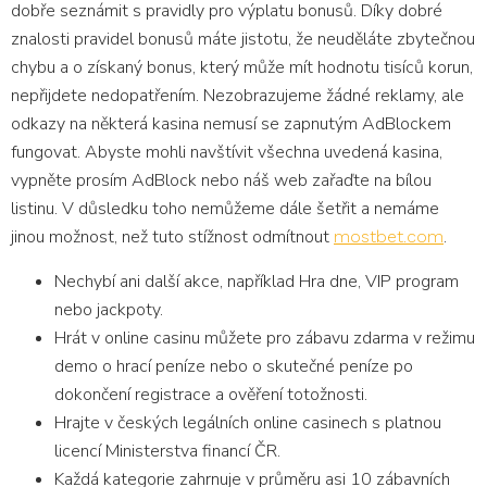
dobře seznámit s pravidly pro výplatu bonusů. Díky dobré
znalosti pravidel bonusů máte jistotu, že neuděláte zbytečnou
chybu a o získaný bonus, který může mít hodnotu tisíců korun,
nepřijdete nedopatřením. Nezobrazujeme žádné reklamy, ale
odkazy na některá kasina nemusí se zapnutým AdBlockem
fungovat. Abyste mohli navštívit všechna uvedená kasina,
vypněte prosím AdBlock nebo náš web zařaďte na bílou
listinu. V důsledku toho nemůžeme dále šetřit a nemáme
jinou možnost, než tuto stížnost odmítnout
.
mostbet.com
Nechybí ani další akce, například Hra dne, VIP program
nebo jackpoty.
Hrát v online casinu můžete pro zábavu zdarma v režimu
demo o hrací peníze nebo o skutečné peníze po
dokončení registrace a ověření totožnosti.
Hrajte v českých legálních online casinech s platnou
licencí Ministerstva financí ČR.
Každá kategorie zahrnuje v průměru asi 10 zábavních