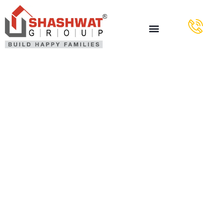
Mostbet
Promo Kódy
Bonus 125%
Do 8 000 CZK