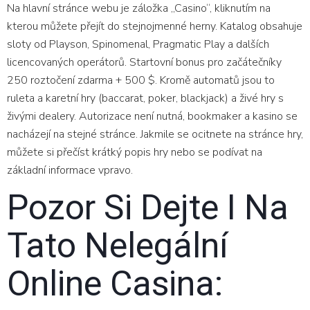
Na hlavní stránce webu je záložka „Casino“, kliknutím na
kterou můžete přejít do stejnojmenné herny. Katalog obsahuje
sloty od Playson, Spinomenal, Pragmatic Play a dalších
licencovaných operátorů. Startovní bonus pro začátečníky
250 roztočení zdarma + 500 $. Kromě automatů jsou to
ruleta a karetní hry (baccarat, poker, blackjack) a živé hry s
živými dealery. Autorizace není nutná, bookmaker a kasino se
nacházejí na stejné stránce. Jakmile se ocitnete na stránce hry,
můžete si přečíst krátký popis hry nebo se podívat na
základní informace vpravo.
Pozor Si Dejte I Na
Tato Nelegální
Online Casina: