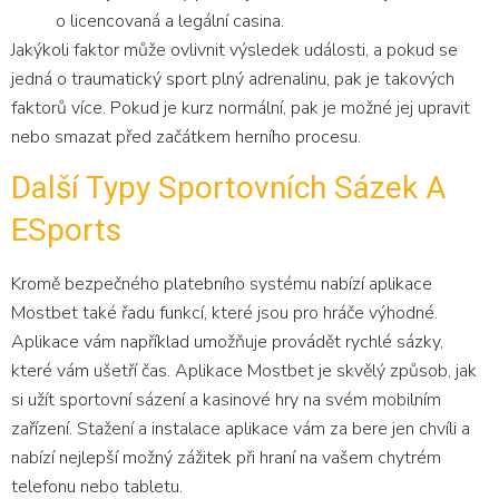
o licencovaná a legální casina.
Jakýkoli faktor může ovlivnit výsledek události, a pokud se
jedná o traumatický sport plný adrenalinu, pak je takových
faktorů více. Pokud je kurz normální, pak je možné jej upravit
nebo smazat před začátkem herního procesu.
Další Typy Sportovních Sázek A
ESports
Kromě bezpečného platebního systému nabízí aplikace
Mostbet také řadu funkcí, které jsou pro hráče výhodné.
Aplikace vám například umožňuje provádět rychlé sázky,
které vám ušetří čas. Aplikace Mostbet je skvělý způsob, jak
si užít sportovní sázení a kasinové hry na svém mobilním
zařízení. Stažení a instalace aplikace vám za bere jen chvíli a
nabízí nejlepší možný zážitek při hraní na vašem chytrém
telefonu nebo tabletu.