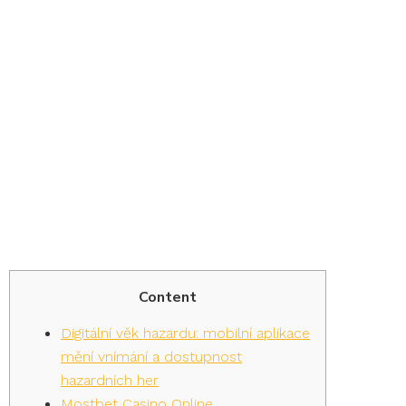
Hrajte Ty
Nejlepší
Automaty
Content
Digitální věk hazardu: mobilní aplikace
mění vnímání a dostupnost
hazardních her
Mostbet Casino Online