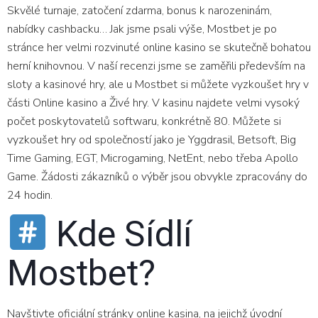
Skvělé turnaje, zatočení zdarma, bonus k narozeninám,
nabídky cashbacku… Jak jsme psali výše, Mostbet je po
stránce her velmi rozvinuté online kasino se skutečně bohatou
herní knihovnou. V naší recenzi jsme se zaměřili především na
sloty a kasinové hry, ale u Mostbet si můžete vyzkoušet hry v
části Online kasino a Živé hry. V kasinu najdete velmi vysoký
počet poskytovatelů softwaru, konkrétně 80. Můžete si
vyzkoušet hry od společností jako je Yggdrasil, Betsoft, Big
Time Gaming, EGT, Microgaming, NetEnt, nebo třeba Apollo
Game. Žádosti zákazníků o výběr jsou obvykle zpracovány do
24 hodin.
Kde Sídlí
Mostbet?
Navštivte oficiální stránky online kasina, na jejichž úvodní