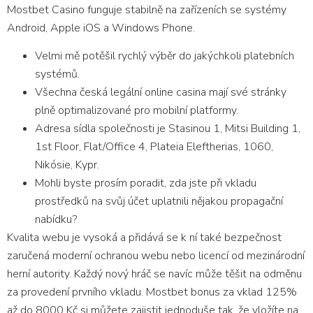
Mostbet Casino funguje stabilně na zařízeních se systémy
Android, Apple iOS a Windows Phone.
Velmi mě potěšil rychlý výběr do jakýchkoli platebních
systémů.
Všechna česká legální online casina mají své stránky
plně optimalizované pro mobilní platformy.
Adresa sídla společnosti je Stasinou 1, Mitsi Building 1,
1st Floor, Flat/Office 4, Plateia Eleftherias, 1060,
Nikósie, Kypr.
Mohli byste prosím poradit, zda jste při vkladu
prostředků na svůj účet uplatnili nějakou propagační
nabídku?
Kvalita webu je vysoká a přidává se k ní také bezpečnost
zaručená moderní ochranou webu nebo licencí od mezinárodní
herní autority. Každý nový hráč se navíc může těšit na odměnu
za provedení prvního vkladu. Mostbet bonus za vklad 125%
až do 8000 Kč si můžete zajistit jednoduše tak, že vložíte na