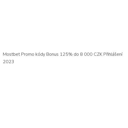
Přihlášení
2023
Mostbet Promo kódy Bonus 125% do 8 000 CZK Přihlášení
2023
Online Kasino
Oficiální
Stránky ᐈ