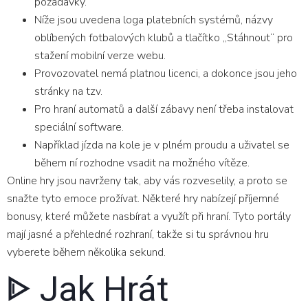
požadavky.
Níže jsou uvedena loga platebních systémů, názvy
oblíbených fotbalových klubů a tlačítko „Stáhnout“ pro
stažení mobilní verze webu.
Provozovatel nemá platnou licenci, a dokonce jsou jeho
stránky na tzv.
Pro hraní automatů a další zábavy není třeba instalovat
speciální software.
Například jízda na kole je v plném proudu a uživatel se
během ní rozhodne vsadit na možného vítěze.
Online hry jsou navrženy tak, aby vás rozveselily, a proto se
snažte tyto emoce prožívat. Některé hry nabízejí příjemné
bonusy, které můžete nasbírat a využít při hraní. Tyto portály
mají jasné a přehledné rozhraní, takže si tu správnou hru
vyberete během několika sekund.
ᐈ Jak Hrát