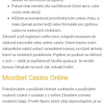
Pokud však nemáte sílu navštěvovat různé akce, vaše
cesta vede domů.
Můžete je kontaktovat prostřednictvím online chatu, e-
mailu ([email protected]) nebo formuláře pro zpětnou
vazbu na webových stránkách.
Zároveň si při registraci volíte mezi vstupním bonusem do
sázkové kanceláře nebo online casina. Online kasino svým
zákazníkům nabízí uvítací i pravidelné bonusy za různé aktivity,
které na stránkách podniknete. Pojďme se podívat na některé
z nich — výběr je nepřeberný! Skvělá zpráva je, že skvělé
bonusy čekají jak na nové, tak stávající hráče.
Mostbet Casino Online
Pokračováním v používání stránek souhlasíte s používáním
souborů cookie v souladu s s našimi Zásadami ochrany
osobních údajů. Prvním tipem, který vždy doporučujeme, je se