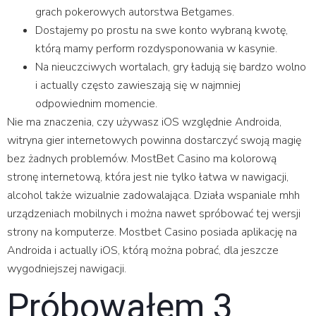
grach pokerowych autorstwa Betgames.
Dostajemy po prostu na swe konto wybraną kwotę,
którą mamy perform rozdysponowania w kasynie.
Na nieuczciwych wortalach, gry ładują się bardzo wolno
i actually często zawieszają się w najmniej
odpowiednim momencie.
Nie ma znaczenia, czy używasz iOS względnie Androida,
witryna gier internetowych powinna dostarczyć swoją magię
bez żadnych problemów. MostBet Casino ma kolorową
stronę internetową, która jest nie tylko łatwa w nawigacji,
alcohol także wizualnie zadowalająca. Działa wspaniale mhh
urządzeniach mobilnych i można nawet spróbować tej wersji
strony na komputerze. Mostbet Casino posiada aplikację na
Androida i actually iOS, którą można pobrać, dla jeszcze
wygodniejszej nawigacji.
Próbowałem 3