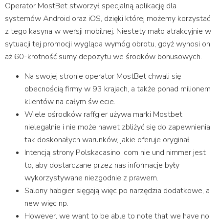
Operator MostBet stworzył specjalną aplikację dla
systemów Android oraz iOS, dzięki której możemy korzystać
z tego kasyna w wersji mobilnej. Niestety mało atrakcyjnie w
sytuacji tej promocji wygląda wymóg obrotu, gdyż wynosi on
aż 60-krotność sumy depozytu we środków bonusowych.
Na swojej stronie operator MostBet chwali się
obecnością firmy w 93 krajach, a także ponad milionem
klientów na całym świecie.
Wiele ośrodków raffgier używa marki Mostbet
nielegalnie i nie może nawet zbliżyć się do zapewnienia
tak doskonałych warunków, jakie oferuje oryginał.
Intencją strony Polskacasino. com nie und nimmer jest
to, aby dostarczane przez nas informacje były
wykorzystywane niezgodnie z prawem.
Salony habgier sięgają więc po narzędzia dodatkowe, a
new więc np.
However, we want to be able to note that we have no