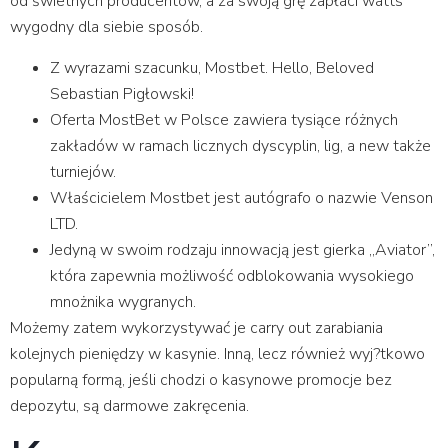
od świetnych producentów, a za swoją grę zapłaci watts
wygodny dla siebie sposób.
Z wyrazami szacunku, Mostbet. Hello, Beloved
Sebastian Pigłowski!
Oferta MostBet w Polsce zawiera tysiące różnych
zakładów w ramach licznych dyscyplin, lig, a new także
turniejów.
Właścicielem Mostbet jest autógrafo o nazwie Venson
LTD.
Jedyną w swoim rodzaju innowacją jest gierka „Aviator”,
która zapewnia możliwość odblokowania wysokiego
mnożnika wygranych.
Możemy zatem wykorzystywać je carry out zarabiania
kolejnych pieniędzy w kasynie. Inną, lecz również wyj?tkowo
popularną formą, jeśli chodzi o kasynowe promocje bez
depozytu, są darmowe zakręcenia.