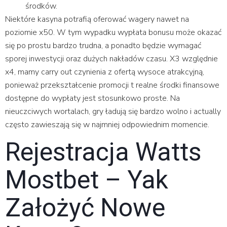
środków.
Niektóre kasyna potrafią oferować wagery nawet na
poziomie x50. W tym wypadku wypłata bonusu może okazać
się po prostu bardzo trudna, a ponadto będzie wymagać
sporej inwestycji oraz dużych nakładów czasu. X3 względnie
x4, mamy carry out czynienia z ofertą wysoce atrakcyjną,
ponieważ przekształcenie promocji t realne środki finansowe
dostępne do wypłaty jest stosunkowo proste. Na
nieuczciwych wortalach, gry ładują się bardzo wolno i actually
często zawieszają się w najmniej odpowiednim momencie.
Rejestracja Watts
Mostbet – Yak
Założyć Nowe