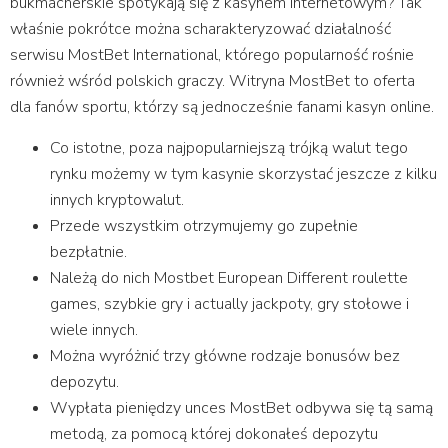
bukmacherskie spotykają się z kasynem internetowym? Tak
właśnie pokrótce można scharakteryzować działalność
serwisu MostBet International, którego popularność rośnie
również wśród polskich graczy. Witryna MostBet to oferta
dla fanów sportu, którzy są jednocześnie fanami kasyn online.
Co istotne, poza najpopularniejszą trójką walut tego
rynku możemy w tym kasynie skorzystać jeszcze z kilku
innych kryptowalut.
Przede wszystkim otrzymujemy go zupełnie
bezpłatnie.
Należą do nich Mostbet European Different roulette
games, szybkie gry i actually jackpoty, gry stołowe i
wiele innych.
Można wyróżnić trzy główne rodzaje bonusów bez
depozytu.
Wypłata pieniędzy unces MostBet odbywa się tą samą
metodą, za pomocą której dokonałeś depozytu