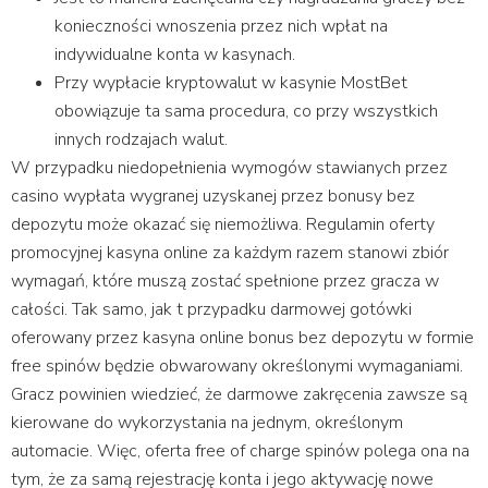
konieczności wnoszenia przez nich wpłat na
indywidualne konta w kasynach.
Przy wypłacie kryptowalut w kasynie MostBet
obowiązuje ta sama procedura, co przy wszystkich
innych rodzajach walut.
W przypadku niedopełnienia wymogów stawianych przez
casino wypłata wygranej uzyskanej przez bonusy bez
depozytu może okazać się niemożliwa. Regulamin oferty
promocyjnej kasyna online za każdym razem stanowi zbiór
wymagań, które muszą zostać spełnione przez gracza w
całości. Tak samo, jak t przypadku darmowej gotówki
oferowany przez kasyna online bonus bez depozytu w formie
free spinów będzie obwarowany określonymi wymaganiami.
Gracz powinien wiedzieć, że darmowe zakręcenia zawsze są
kierowane do wykorzystania na jednym, określonym
automacie. Więc, oferta free of charge spinów polega ona na
tym, że za samą rejestrację konta i jego aktywację nowe