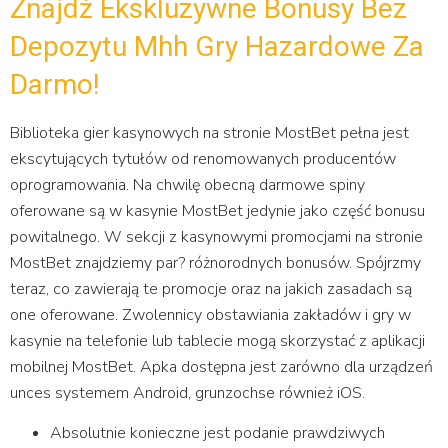
Znajdź Ekskluzywne Bonusy Bez
Depozytu Mhh Gry Hazardowe Za
Darmo!
Biblioteka gier kasynowych na stronie MostBet pełna jest
ekscytujących tytułów od renomowanych producentów
oprogramowania. Na chwilę obecną darmowe spiny
oferowane są w kasynie MostBet jedynie jako część bonusu
powitalnego. W sekcji z kasynowymi promocjami na stronie
MostBet znajdziemy par? różnorodnych bonusów. Spójrzmy
teraz, co zawierają te promocje oraz na jakich zasadach są
one oferowane. Zwolennicy obstawiania zakładów i gry w
kasynie na telefonie lub tablecie mogą skorzystać z aplikacji
mobilnej MostBet. Apka dostępna jest zarówno dla urządzeń
unces systemem Android, grunzochse również iOS.
Absolutnie konieczne jest podanie prawdziwych