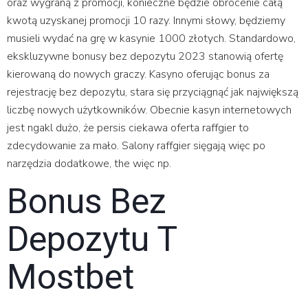
oraz wygraną z promocji, konieczne będzie obrócenie całą
kwotą uzyskanej promocji 10 razy. Innymi słowy, będziemy
musieli wydać na grę w kasynie 1000 złotych. Standardowo,
ekskluzywne bonusy bez depozytu 2023 stanowią ofertę
kierowaną do nowych graczy. Kasyno oferując bonus za
rejestrację bez depozytu, stara się przyciągnąć jak największą
liczbę nowych użytkowników. Obecnie kasyn internetowych
jest ngakl dużo, że persis ciekawa oferta raffgier to
zdecydowanie za mało. Salony raffgier sięgają więc po
narzędzia dodatkowe, the więc np.
Bonus Bez
Depozytu T
Mostbet