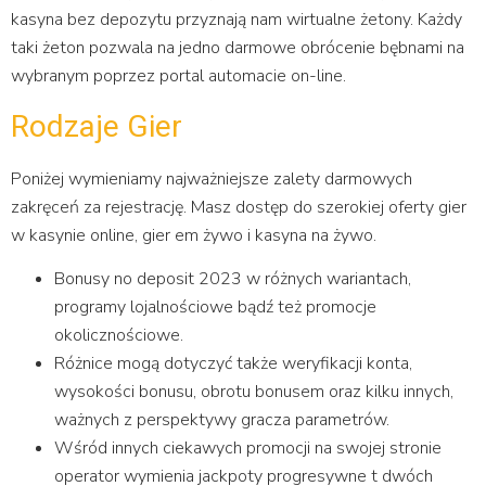
kasyna bez depozytu przyznają nam wirtualne żetony. Każdy
taki żeton pozwala na jedno darmowe obrócenie bębnami na
wybranym poprzez portal automacie on-line.
Rodzaje Gier
Poniżej wymieniamy najważniejsze zalety darmowych
zakręceń za rejestrację. Masz dostęp do szerokiej oferty gier
w kasynie online, gier em żywo i kasyna na żywo.
Bonusy no deposit 2023 w różnych wariantach,
programy lojalnościowe bądź też promocje
okolicznościowe.
Różnice mogą dotyczyć także weryfikacji konta,
wysokości bonusu, obrotu bonusem oraz kilku innych,
ważnych z perspektywy gracza parametrów.
Wśród innych ciekawych promocji na swojej stronie
operator wymienia jackpoty progresywne t dwóch