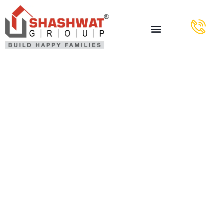
Mostbet
Легальный
Букмекер В
Узбекистане