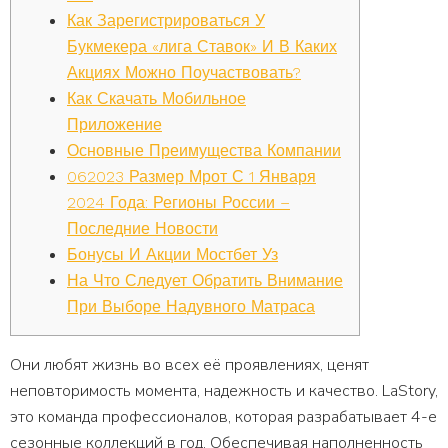
Как Зарегистрироваться У
Букмекера «лига Ставок» И В Каких
Акциях Можно Поучаствовать?
Как Скачать Мобильное
Приложение
Основные Преимущества Компании
062023 Размер Мрот С 1 Января
2024 Года: Регионы России –
Последние Новости
Бонусы И Акции Мостбет Уз
На Что Следует Обратить Внимание
При Выборе Надувного Матраса
Они любят жизнь во всех её проявлениях, ценят
неповторимость момента, надежность и качество. LaStory,
это команда профессионалов, которая разрабатывает 4-е
сезонные коллекций в год. Обеспечивая наполненность