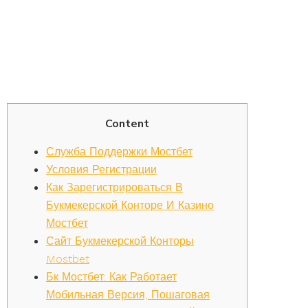
Регистрации
На Сайте
Content
Служба Поддержки Мостбет
Условия Регистрации
Как Зарегистрироваться В
Букмекерской Конторе И Казино
Мостбет
Сайт Букмекерской Конторы
Mostbet
Бк Мостбет: Как Работает
Мобильная Версия, Пошаговая