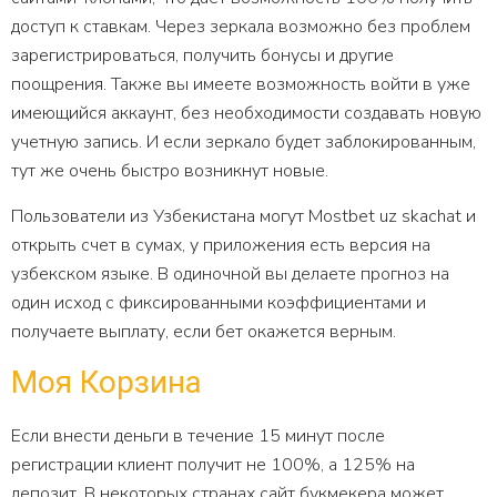
доступ к ставкам. Через зеркала возможно без проблем
зарегистрироваться, получить бонусы и другие
поощрения. Также вы имеете возможность войти в уже
имеющийся аккаунт, без необходимости создавать новую
учетную запись. И если зеркало будет заблокированным,
тут же очень быстро возникнут новые.
Пользователи из Узбекистана могут Mostbet uz skachat и
открыть счет в сумах, у приложения есть версия на
узбекском языке. В одиночной вы делаете прогноз на
один исход с фиксированными коэффициентами и
получаете выплату, если бет окажется верным.
Моя Корзина
Если внести деньги в течение 15 минут после
регистрации клиент получит не 100%, а 125% на
депозит. В некоторых странах сайт букмекера может