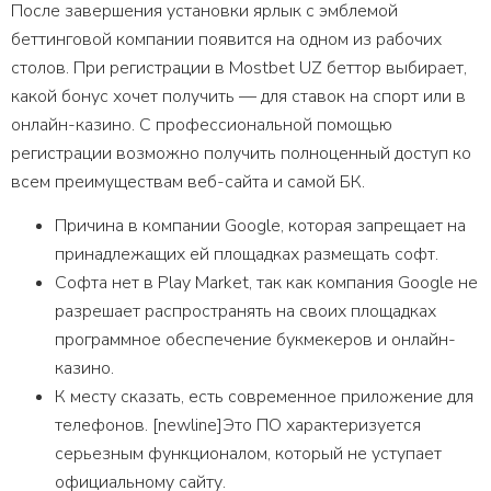
После завершения установки ярлык с эмблемой
беттинговой компании появится на одном из рабочих
столов. При регистрации в Mostbet UZ беттор выбирает,
какой бонус хочет получить — для ставок на спорт или в
онлайн-казино. С профессиональной помощью
регистрации возможно получить полноценный доступ ко
всем преимуществам веб-сайта и самой БК.
Причина в компании Google, которая запрещает на
принадлежащих ей площадках размещать софт.
Софта нет в Play Market, так как компания Google не
разрешает распространять на своих площадках
программное обеспечение букмекеров и онлайн-
казино.
К месту сказать, есть современное приложение для
телефонов. [newline]Это ПО характеризуется
серьезным функционалом, который не уступает
официальному сайту.