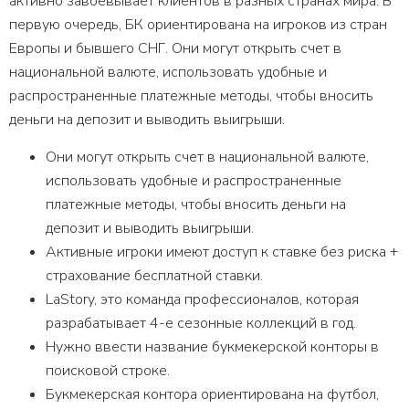
активно завоевывает клиентов в разных странах мира. В
первую очередь, БК ориентирована на игроков из стран
Европы и бывшего СНГ. Они могут открыть счет в
национальной валюте, использовать удобные и
распространенные платежные методы, чтобы вносить
деньги на депозит и выводить выигрыши.
Они могут открыть счет в национальной валюте,
использовать удобные и распространенные
платежные методы, чтобы вносить деньги на
депозит и выводить выигрыши.
Активные игроки имеют доступ к ставке без риска +
страхование бесплатной ставки.
LaStory, это команда профессионалов, которая
разрабатывает 4-е сезонные коллекций в год.
Нужно ввести название букмекерской конторы в
поисковой строке.
Букмекерская контора ориентирована на футбол,