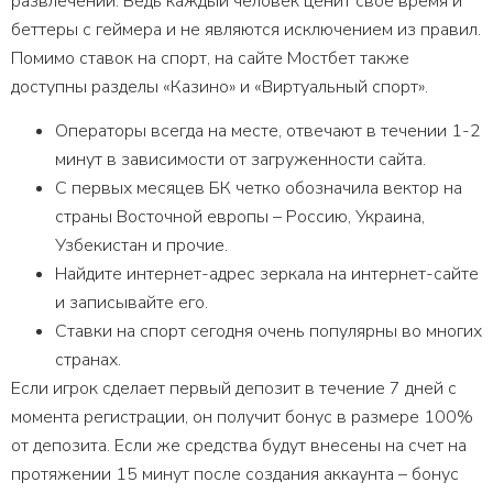
развлечений. Ведь каждый человек ценит свое время и
беттеры с геймера и не являются исключением из правил.
Помимо ставок на спорт, на сайте Мостбет также
доступны разделы «Казино» и «Виртуальный спорт».
Операторы всегда на месте, отвечают в течении 1-2
минут в зависимости от загруженности сайта.
С первых месяцев БК четко обозначила вектор на
страны Восточной европы – Россию, Украина,
Узбекистан и прочие.
Найдите интернет-адрес зеркала на интернет-сайте
и записывайте его.
Ставки на спорт сегодня очень популярны во многих
странах.
Если игрок сделает первый депозит в течение 7 дней с
момента регистрации, он получит бонус в размере 100%
от депозита. Если же средства будут внесены на счет на
протяжении 15 минут после создания аккаунта – бонус