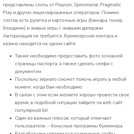
представлены слоты от Playson, Spinomenal, Pragmatic
Play и других лицензированных операторов. Помимо
слотов есть рулетка и карточные игры (баккара, покер,
блэкджек) и живые игры с живыми дилерами.
Авторизация не требуется, букмекерская контора и
казино находятся на одном сайте.
Также необходимо предоставить фото основной
страницы паспорта, а также сделать селфи с
документом.
Поскольку зеркало сможет помочь играть в любой
момент, когда Вам необходимо.
В связи с этим если желаете хорошо провести свое
время, в подобной ситуации зайдите на веб-сайт
популярной БК.
Один из важных плюсов, который отмечают
пользователи, – бонусные программы букмекера.
Разработчики сделали все возможное, чтобы