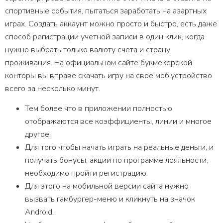
спортивные события, пытаться заработать на азартных
играх. Создать аккаунт можно просто и быстро, есть даже
способ регистрации учетной записи в один клик, когда
нужно выбрать только валюту счета и страну
проживания. На официальном сайте букмекерской
конторы вы вправе скачать игру на свое моб.устройство
всего за несколько минут.
Тем более что в приложении полностью
отображаются все коэффициенты, линии и многое
другое.
Для того чтобы начать играть на реальные деньги, и
получать бонусы, акции по программе лояльности,
необходимо пройти регистрацию.
Для этого на мобильной версии сайта нужно
вызвать гамбургер-меню и кликнуть на значок
Android.