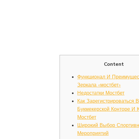
Nima Uc
Shuncha
Content
Функционал И Преимущес
Зеркала «мостбет»
Недостатки Мостбет
Как Зарегистрироваться В
Букмекерской Конторе И 
Мостбет
Широкий Выбор Спортив
Мероприятий