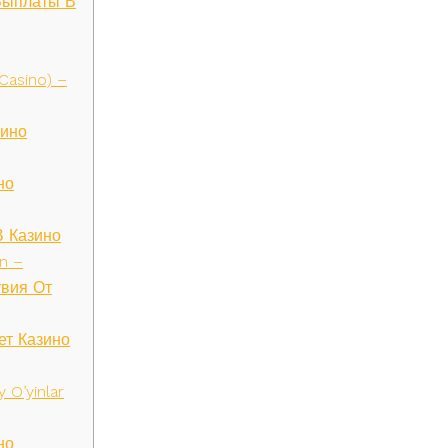
Выплаты В
Casino) –
зино
но
В Казино
n –
твия От
ет Казино
 O’yinlar
но