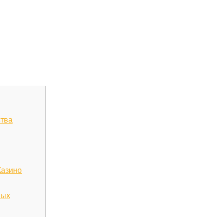
hun Mostbet C
lik Talabga Eg
тва
Казино
ных