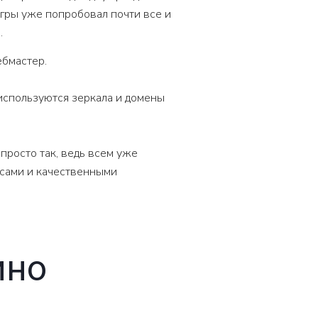
игры уже попробовал почти все и
.
ебмастер.
 используются зеркала и домены
 просто так, ведь всем уже
усами и качественными
ино