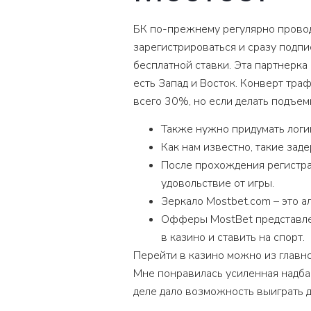
БК по-прежнему регулярно провод
зарегистрироваться и сразу подпи
бесплатной ставки. Эта партнерка
есть Запад и Восток. Конверт тра
всего 30%, но если делать подъем
Также нужно придумать логин
Как нам известно, такие зад
После прохождения регистра
удовольствие от игры.
Зеркало Mostbet.com – это а
Офферы MostBet представлены
в казино и ставить на спорт.
Перейти в казино можно из главно
Мне понравилась усиленная надбав
деле дало возможность выиграть д