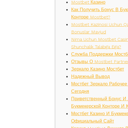
Mostbet Казино
Как Получить Бонус В Бу
Конторе Mostbet?
Mostbet Kazinosi Uchun Q
Bonuslar Mavjud
Nima Uchun Mostbet Casi
Shunchalik Talabga Ega?
Служба Поддержки Мостб
Отзывы О Mostbet Partne
Зеркало Казино Мостбет
Надежный Вывод
Мостбет Зеркало Рабочее
Сегодня
Приветственный Бонус И 
Букмекерской Конторе И 
Мостбет Казино И Букмек
Официальный Сайт