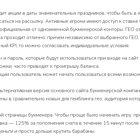
ит акции в даты знаменательных праздников, чтобы быть в 
саться на рассылку. Активные игроки имеют доступ к ставке
 официальная от одноименной букмекерской конторы. ГЕО от
фа проходит отлично, причем независимо от выбранного ГЕО.
ный KPI, то можно согласовать индивидуальные условия.
 и пароль, которые будут использоваться при входе на сайт.
ержки, часто приводят к проигрышу баланса.
ции пользователь может начать пользоваться всеми возмож
льтернативная версия основного сайта букмекерской компан
 в сравнительно новых для гемблинга гео, аудитория котор
й страницы букмекера. Чтобы проще было начинать игру, пре
ка — 125% за пополнения счета в течение 15 минут после а
еньги и просто дольше крутить барабаны.