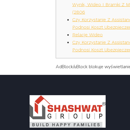
Wynik, Wideo I Bramki Z 
(2806
Czy Korzystanie Z Assistan
Podnosi Koszt Ubezpieczen
Relacje Wideo
Czy Korzystanie Z Assistan
Podnosi Koszt Ubezpieczen
AdBlock/uBlock blokuje wyświetlani