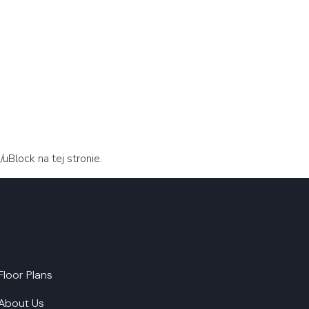
Block na tej stronie.
Floor Plans
About Us