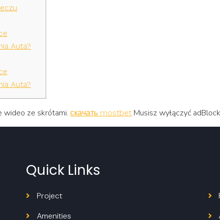
Meczu
ce
ia Auta?
ce
ia Auta?
e wideo ze skrótami.
Musisz wyłączyć adBlock/u
скачать mostbet
Quick Links
Project
Amenities