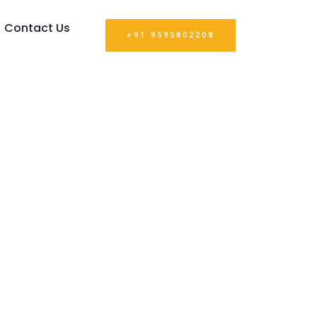
Contact Us
+91 9595802208
tosani
ramki Z
tosani