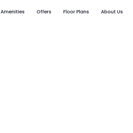
Amenities
Offers
Floor Plans
About Us
arszawa 5:0 Bo
ynik, Wideo I B
8 062023
arszawa 5:0 Bo