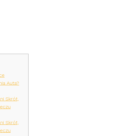
ynik, Wideo I B
8 062023
ce
ia Auta?
ni Skrót,
Meczu
ni Skrót,
Meczu