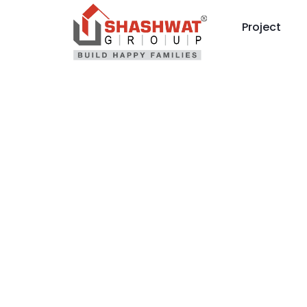
Project
Legia W
Skrót, W
Meczu 2
Legia W