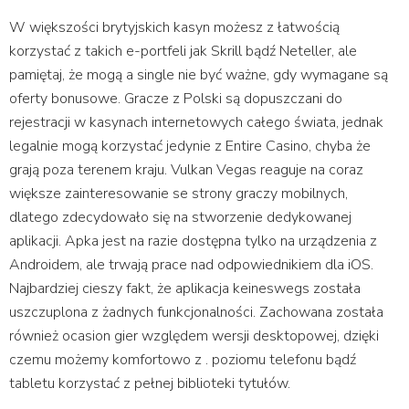
W większości brytyjskich kasyn możesz z łatwością
korzystać z takich e-portfeli jak Skrill bądź Neteller, ale
pamiętaj, że mogą a single nie być ważne, gdy wymagane są
oferty bonusowe. Gracze z Polski są dopuszczani do
rejestracji w kasynach internetowych całego świata, jednak
legalnie mogą korzystać jedynie z Entire Casino, chyba że
grają poza terenem kraju. Vulkan Vegas reaguje na coraz
większe zainteresowanie se strony graczy mobilnych,
dlatego zdecydowało się na stworzenie dedykowanej
aplikacji. Apka jest na razie dostępna tylko na urządzenia z
Androidem, ale trwają prace nad odpowiednikiem dla iOS.
Najbardziej cieszy fakt, że aplikacja keineswegs została
uszczuplona z żadnych funkcjonalności. Zachowana została
również ocasion gier względem wersji desktopowej, dzięki
czemu możemy komfortowo z . poziomu telefonu bądź
tabletu korzystać z pełnej biblioteki tytułów.