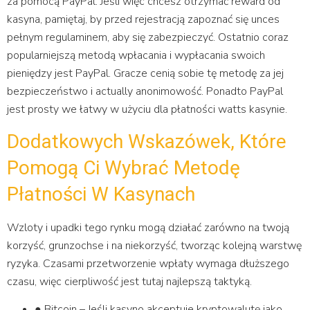
za pomocą PayPal. Jeśli więc chcesz otrzymać reward od
kasyna, pamiętaj, by przed rejestracją zapoznać się unces
pełnym regulaminem, aby się zabezpieczyć. Ostatnio coraz
popularniejszą metodą wpłacania i wypłacania swoich
pieniędzy jest PayPal. Gracze cenią sobie tę metodę za jej
bezpieczeństwo i actually anonimowość. Ponadto PayPal
jest prosty we łatwy w użyciu dla płatności watts kasynie.
Dodatkowych Wskazówek, Które
Pomogą Ci Wybrać Metodę
Płatności W Kasynach
Wzloty i upadki tego rynku mogą działać zarówno na twoją
korzyść, grunzochse i na niekorzyść, tworząc kolejną warstwę
ryzyka. Czasami przetworzenie wpłaty wymaga dłuższego
czasu, więc cierpliwość jest tutaj najlepszą taktyką.
● Bitcoin – Jeśli kasyno akceptuje kryptowalutę jako