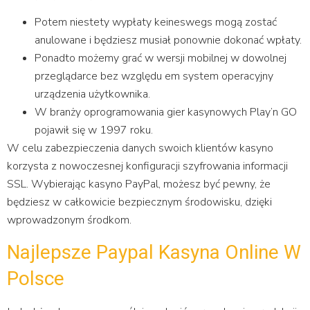
Potem niestety wypłaty keineswegs mogą zostać
anulowane i będziesz musiał ponownie dokonać wpłaty.
Ponadto możemy grać w wersji mobilnej w dowolnej
przeglądarce bez względu em system operacyjny
urządzenia użytkownika.
W branży oprogramowania gier kasynowych Play’n GO
pojawił się w 1997 roku.
W celu zabezpieczenia danych swoich klientów kasyno
korzysta z nowoczesnej konfiguracji szyfrowania informacji
SSL. Wybierając kasyno PayPal, możesz być pewny, że
będziesz w całkowicie bezpiecznym środowisku, dzięki
wprowadzonym środkom.
Najlepsze Paypal Kasyna Online W
Polsce