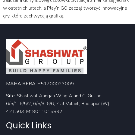
zaliczana do rynkowej czołówki. Sytuacja zmieniła się jednak
w ostatnich latach, a Play’n GO zaczął tworzyć innowacyjne
gry, które zachwycają grafiką.
MAHA RERA:
P51700023009
Site:
Shashwat Aangan Wing A and C. Gut no.
6/5/1, 6/5/2, 6/5/3, 6/6, 7 at Valavli, Badlapur (W)
421503. M: 9011015892
Quick Links