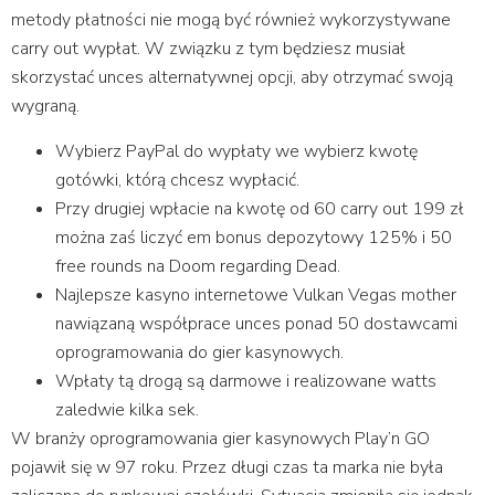
metody płatności nie mogą być również wykorzystywane
carry out wypłat. W związku z tym będziesz musiał
skorzystać unces alternatywnej opcji, aby otrzymać swoją
wygraną.
Wybierz PayPal do wypłaty we wybierz kwotę
gotówki, którą chcesz wypłacić.
Przy drugiej wpłacie na kwotę od 60 carry out 199 zł
można zaś liczyć em bonus depozytowy 125% i 50
free rounds na Doom regarding Dead.
Najlepsze kasyno internetowe Vulkan Vegas mother
nawiązaną współprace unces ponad 50 dostawcami
oprogramowania do gier kasynowych.
Wpłaty tą drogą są darmowe i realizowane watts
zaledwie kilka sek.
W branży oprogramowania gier kasynowych Play’n GO
pojawił się w 97 roku. Przez długi czas ta marka nie była