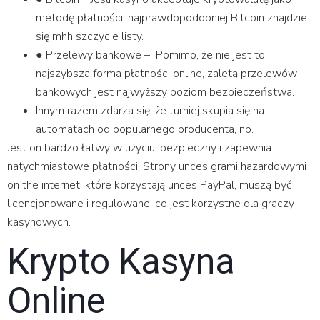
metodę płatności, najprawdopodobniej Bitcoin znajdzie
się mhh szczycie listy.
● Przelewy bankowe – Pomimo, że nie jest to
najszybsza forma płatności online, zaletą przelewów
bankowych jest najwyższy poziom bezpieczeństwa.
Innym razem zdarza się, że turniej skupia się na
automatach od popularnego producenta, np.
Jest on bardzo łatwy w użyciu, bezpieczny i zapewnia
natychmiastowe płatności. Strony unces grami hazardowymi
on the internet, które korzystają unces PayPal, muszą być
licencjonowane i regulowane, co jest korzystne dla graczy
kasynowych.
Krypto Kasyna
Online