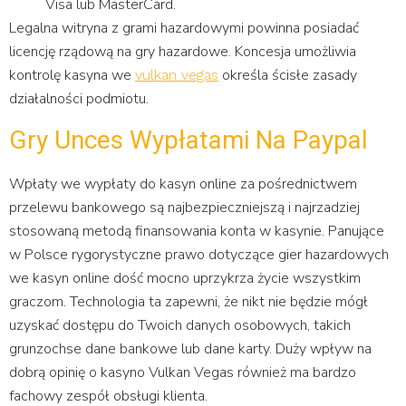
Visa lub MasterCard.
Legalna witryna z grami hazardowymi powinna posiadać
licencję rządową na gry hazardowe. Koncesja umożliwia
kontrolę kasyna we
określa ścisłe zasady
vulkan vegas
działalności podmiotu.
Gry Unces Wypłatami Na Paypal
Wpłaty we wypłaty do kasyn online za pośrednictwem
przelewu bankowego są najbezpieczniejszą i najrzadziej
stosowaną metodą finansowania konta w kasynie. Panujące
w Polsce rygorystyczne prawo dotyczące gier hazardowych
we kasyn online dość mocno uprzykrza życie wszystkim
graczom. Technologia ta zapewni, że nikt nie będzie mógł
uzyskać dostępu do Twoich danych osobowych, takich
grunzochse dane bankowe lub dane karty. Duży wpływ na
dobrą opinię o kasyno Vulkan Vegas również ma bardzo
fachowy zespół obsługi klienta.