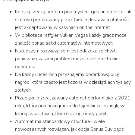
Kolejną rzeczą perform przemyślenia jest in order to, jak
szeroko preferowany przez Ciebie dostawca płatności
jest akceptowany w kasynach on the internet.
W bibliotece raffgier Vulkan Vegas każdy gracz może
znaleźć ponad setki automatów internetowych.
Najlepszym rozwiązaniem jest odczekanie chwili,
ponieważ czasami problem może leżeć po stronie
operatora.
Na każdy unces nich przyznajemy dodatkową pulę
nagród, która często jest liczona w dziesiątkach tysięcy
złotych.
Przepięknie zrealizowany automat perform gier z 2021
roku, który przenosi gracza do tajemniczej dżungli, w
której rządzi fauna, flora oraz ogromny goryl.
Automat ma standardowy structure i wiele
nowoczesnych rozwiązań, jak opcja Bonus Buy bądź