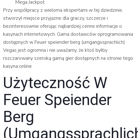
Mega Jackpot.
Przy współpracy z wieloma ekspertami w tej dziedzinie,
stworzył miejsce przyjazne dla graczy, szczerze i
bezinteresownie oferując najbardziej cenne informacje o
kasynach internetowych. Gama dostawców oprogramowania
dostępnych w Feuer speiender berg (umgangssprachlich)
Vegas jest ogromna i nie uważamy, że ktoś byłby
rozczarowany szeroką gamą gier dostępnych na stronie tego
kasyna online.
Użyteczność W
Feuer Speiender
Berg
(umgangssprachlic