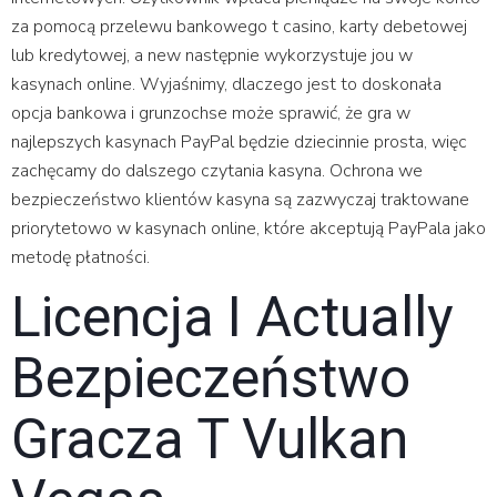
za pomocą przelewu bankowego t casino, karty debetowej
lub kredytowej, a new następnie wykorzystuje jou w
kasynach online. Wyjaśnimy, dlaczego jest to doskonała
opcja bankowa i grunzochse może sprawić, że gra w
najlepszych kasynach PayPal będzie dziecinnie prosta, więc
zachęcamy do dalszego czytania kasyna. Ochrona we
bezpieczeństwo klientów kasyna są zazwyczaj traktowane
priorytetowo w kasynach online, które akceptują PayPala jako
metodę płatności.
Licencja I Actually
Bezpieczeństwo
Gracza T Vulkan