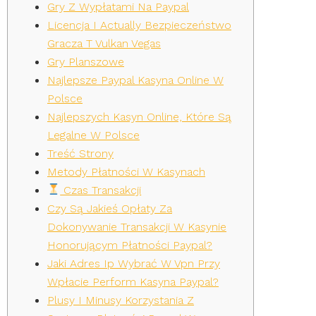
Gry Z Wypłatami Na Paypal
Licencja I Actually Bezpieczeństwo
Gracza T Vulkan Vegas
Gry Planszowe
Najlepsze Paypal Kasyna Online W
Polsce
Najlepszych Kasyn Online, Które Są
Legalne W Polsce
Treść Strony
Metody Płatności W Kasynach
Czas Transakcji
Czy Są Jakieś Opłaty Za
Dokonywanie Transakcji W Kasynie
Honorującym Płatności Paypal?
Jaki Adres Ip Wybrać W Vpn Przy
Wpłacie Perform Kasyna Paypal?
Plusy I Minusy Korzystania Z