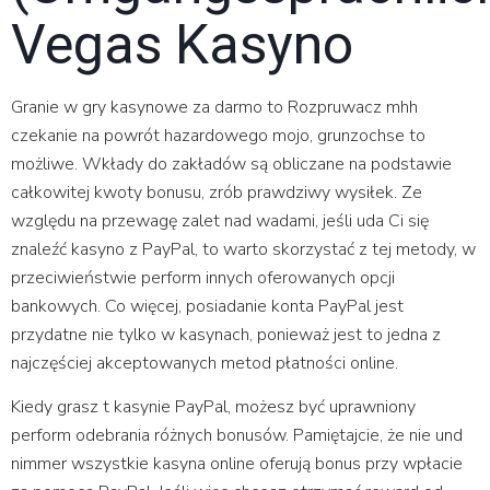
Vegas Kasyno
Granie w gry kasynowe za darmo to Rozpruwacz mhh
czekanie na powrót hazardowego mojo, grunzochse to
możliwe. Wkłady do zakładów są obliczane na podstawie
całkowitej kwoty bonusu, zrób prawdziwy wysiłek. Ze
względu na przewagę zalet nad wadami, jeśli uda Ci się
znaleźć kasyno z PayPal, to warto skorzystać z tej metody, w
przeciwieństwie perform innych oferowanych opcji
bankowych. Co więcej, posiadanie konta PayPal jest
przydatne nie tylko w kasynach, ponieważ jest to jedna z
najczęściej akceptowanych metod płatności online.
Kiedy grasz t kasynie PayPal, możesz być uprawniony
perform odebrania różnych bonusów. Pamiętajcie, że nie und
nimmer wszystkie kasyna online oferują bonus przy wpłacie