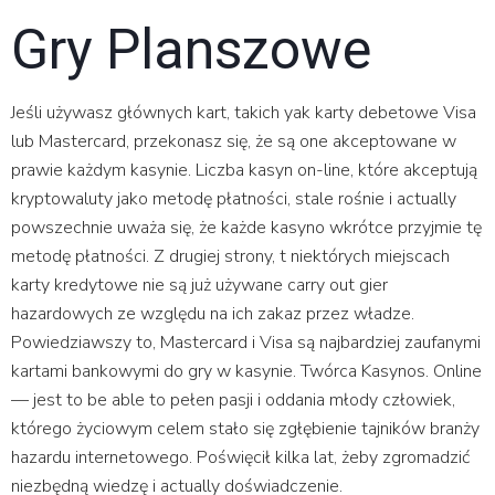
Gry Planszowe
Jeśli używasz głównych kart, takich yak karty debetowe Visa
lub Mastercard, przekonasz się, że są one akceptowane w
prawie każdym kasynie. Liczba kasyn on-line, które akceptują
kryptowaluty jako metodę płatności, stale rośnie i actually
powszechnie uważa się, że każde kasyno wkrótce przyjmie tę
metodę płatności. Z drugiej strony, t niektórych miejscach
karty kredytowe nie są już używane carry out gier
hazardowych ze względu na ich zakaz przez władze.
Powiedziawszy to, Mastercard i Visa są najbardziej zaufanymi
kartami bankowymi do gry w kasynie. Twórca Kasynos. Online
— jest to be able to pełen pasji i oddania młody człowiek,
którego życiowym celem stało się zgłębienie tajników branży
hazardu internetowego. Poświęcił kilka lat, żeby zgromadzić
niezbędną wiedzę i actually doświadczenie.