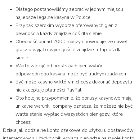
Dlatego postanowiliśmy zebrać w jednym miejscu
najlepsze legalne kasyna w Polsce.
Przy tak szerokim wyborze oferowanych gier, z .
pewnością każdy znajdzie coś dla siebie.
Obecność ponad 2000 maszyn powoduje, że nawet
gracz o wyjątkowym guście znajdzie tutaj coś dla
siebie.
Warto zacząć od prostszych gier, wybór
odpowiedniego kasyna może być trudnym zadaniem.
Być może kasyno w którym chcesz dokonać depozytu
nie akceptuje płatności PayPal.
Oto kolejne przypomnienie, że bonusy kasynowe mają
unikalne warunki, company oznacza, że ​​możesz nie być
watts stanie wypłacić wszystkich pieniędzy, które
chcesz.
Działa jak oddzielne konto czekowe do użytku u dostawców
internetowych. Użytkownik wpłaca pieniądze na swoje konto