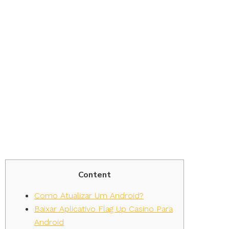
Brasil Site
Oficial ᐈ
Jogar Caça-
Níqueis
Content
Como Atualizar Um Android?
Baixar Aplicativo Flag Up Casino Para
Android