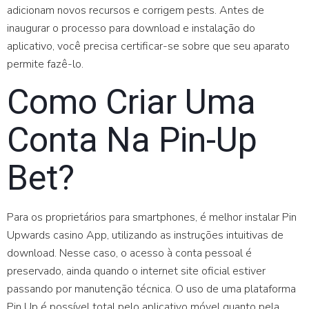
adicionam novos recursos e corrigem pests. Antes de
inaugurar o processo para download e instalação do
aplicativo, você precisa certificar-se sobre que seu aparato
permite fazê-lo.
Como Criar Uma
Conta Na Pin-Up
Bet?
Para os proprietários para smartphones, é melhor instalar Pin
Upwards casino App, utilizando as instruções intuitivas de
download. Nesse caso, o acesso à conta pessoal é
preservado, ainda quando o internet site oficial estiver
passando por manutenção técnica. O uso de uma plataforma
Pin Up é possível total pelo aplicativo móvel quanto pela