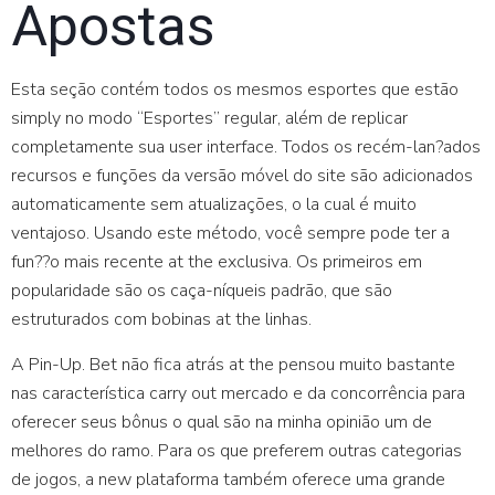
Apostas
Esta seção contém todos os mesmos esportes que estão
simply no modo “Esportes” regular, além de replicar
completamente sua user interface. Todos os recém-lan?ados
recursos e funções da versão móvel do site são adicionados
automaticamente sem atualizações, o la cual é muito
ventajoso. Usando este método, você sempre pode ter a
fun??o mais recente at the exclusiva. Os primeiros em
popularidade são os caça-níqueis padrão, que são
estruturados com bobinas at the linhas.
A Pin-Up. Bet não fica atrás at the pensou muito bastante
nas característica carry out mercado e da concorrência para
oferecer seus bônus o qual são na minha opinião um de
melhores do ramo. Para os que preferem outras categorias
de jogos, a new plataforma também oferece uma grande