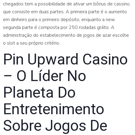
chegados tem a possibilidade de ativar um bônus de cassino,
que consiste em duas partes. A primeira parte é o aumento
em dinheiro para o primeiro depósito, enquanto a new
segunda parte é composta por 250 rodadas grátis. A
administração do estabelecimento de jogos de azar escolhe
o slot a seu próprio critério.
Pin Upward Casino
– O Líder No
Planeta Do
Entretenimento
Sobre Jogos De