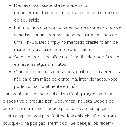
Depois disso, suaposta será aceita com
reconhecimento e o recurso financeiro será deduzido
do seu saldo.
Enfim, vimos o qual as opções sobre saque são boas e
variadas, continuaremos a acompanhar os passos de
uma Pin-Up. Bet simply no mercado brasileiro afin de
manter esta análise sempre atualizada.
Se o jogador ainda não criou 1 perfil, ele pode fazê-lo
em apenas alguns minutos.
O histórico de suas operações, ganhos, transferências
não cairá em mãos de gente mal intencionadas, você
pode confiar totalmente em nós.
Para verificar, acesse o aplicativo Configurações zero seu
dispositivo e procure por “Segurança” na lista. Depois de
acessar el item, role 1 pouco para baixo até an opção
“Instalar aplicativos para fontes desconhecidas” electronic
coloque-o na posição “Permitido”. Se desejar, os recém-