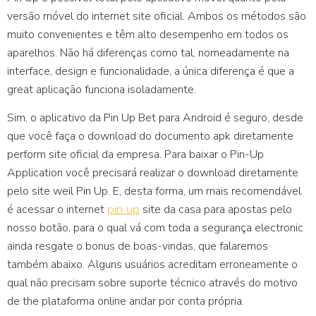
versão móvel do internet site oficial. Ambos os métodos são
muito convenientes e têm alto desempenho em todos os
aparelhos. Não há diferenças como tal, nomeadamente na
interface, design e funcionalidade, a única diferença é que a
great aplicação funciona isoladamente.
Sim, o aplicativo da Pin Up Bet para Android é seguro, desde
que você faça o download do documento apk diretamente
perform site oficial da empresa. Para baixar o Pin-Up
Application você precisará realizar o download diretamente
pelo site weil Pin Up. E, desta forma, um mais recomendável
é acessar o internet
site da casa para apostas pelo
pin up
nosso botão, para o qual vá com toda a segurança electronic
ainda resgate o bonus de boas-vindas, que falaremos
também abaixo. Alguns usuários acreditam erroneamente o
qual não precisam sobre suporte técnico através do motivo
de the plataforma online andar por conta própria.