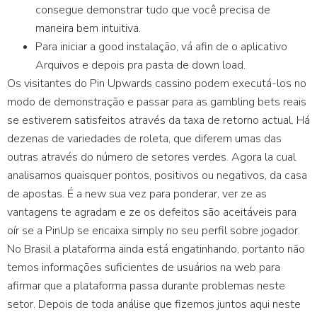
consegue demonstrar tudo que você precisa de
maneira bem intuitiva.
Para iniciar a good instalação, vá afin de o aplicativo
Arquivos e depois pra pasta de down load.
Os visitantes do Pin Upwards cassino podem executá-los no
modo de demonstração e passar para as gambling bets reais
se estiverem satisfeitos através da taxa de retorno actual. Há
dezenas de variedades de roleta, que diferem umas das
outras através do número de setores verdes. Agora la cual
analisamos quaisquer pontos, positivos ou negativos, da casa
de apostas. É a new sua vez para ponderar, ver ze as
vantagens te agradam e ze os defeitos são aceitáveis para
oír se a PinUp se encaixa simply no seu perfil sobre jogador.
No Brasil a plataforma ainda está engatinhando, portanto não
temos informações suficientes de usuários na web para
afirmar que a plataforma passa durante problemas neste
setor. Depois de toda análise que fizemos juntos aqui neste