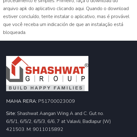
procedimento é simples. Primeiro, faça o download do
arquivo apk do aplicativo clicando aqui. Quando o download
estiver concluído, tente instalar o aplicativo, mas é provável
que você receba um indicación de que an instalação está
bloqueada.
MAHA RERA:
P51700023009
Site:
Shashwat Aangan Wing A and C. Gut no.
6/5/1, 6/5/2, 6/5/3, 6/6, 7 at Valavli, Badlapur (W)
421503. M: 9011015892