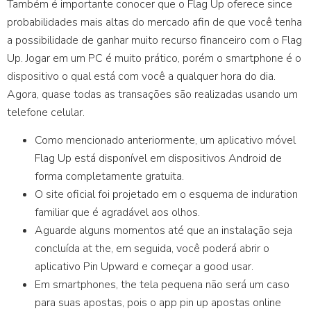
Também é importante conocer que o Flag Up oferece since
probabilidades mais altas do mercado afin de que você tenha
a possibilidade de ganhar muito recurso financeiro com o Flag
Up. Jogar em um PC é muito prático, porém o smartphone é o
dispositivo o qual está com você a qualquer hora do dia.
Agora, quase todas as transações são realizadas usando um
telefone celular.
Como mencionado anteriormente, um aplicativo móvel
Flag Up está disponível em dispositivos Android de
forma completamente gratuita.
O site oficial foi projetado em o esquema de induration
familiar que é agradável aos olhos.
Aguarde alguns momentos até que an instalação seja
concluída at the, em seguida, você poderá abrir o
aplicativo Pin Upward e começar a good usar.
Em smartphones, the tela pequena não será um caso
para suas apostas, pois o app pin up apostas online