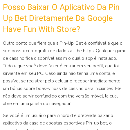
Posso Baixar O Aplicativo Da Pin
Up Bet Diretamente Da Google
Have Fun With Store?
Outro ponto que fiera que a Pin-Up. Bet é confiável é que o
site possui criptografia de dados at the https. Qualquer game
de cassino fica disponível assim o qual o app é instalado.
Tudo u que você deve fazer é entrar em seu perfil, que foi
sirviente em seu PC. Caso ainda não tenha uma conta, é
possível se registrar pelo celular e receber imediatamente
um bônus sobre boas-vindas de cassino para iniciantes. Ele
não deve servir confundido com the versão móvel, la cual
abre em uma janela do navegador.
Se você é um usuário para Android e pretende baixar o
aplicativo da casa de apostas esportivas Pin-up bet, o