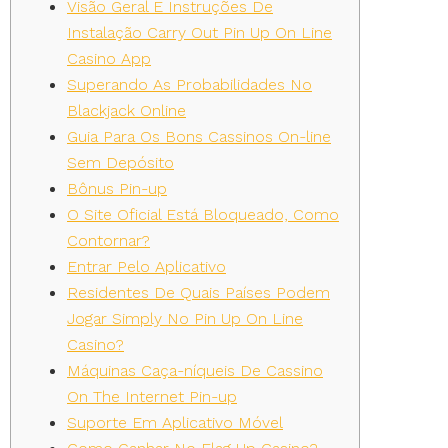
Visão Geral E Instruções De
Instalação Carry Out Pin Up On Line
Casino App
Superando As Probabilidades No
Blackjack Online
Guia Para Os Bons Cassinos On-line
Sem Depósito
Bônus Pin-up
O Site Oficial Está Bloqueado, Como
Contornar?
Entrar Pelo Aplicativo
Residentes De Quais Países Podem
Jogar Simply No Pin Up On Line
Casino?
Máquinas Caça-níqueis De Cassino
On The Internet Pin-up
Suporte Em Aplicativo Móvel