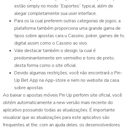
estão simply no modo “Esportes” typical, além de
alegar completamente sua user interface.
Para os la cual preferem outras categorias de jogos, a
plataforma também proporciona uma grande gama de
tipos sobre apostas cara u Cassino, poker, games de tv,
digital assim como o Cassino ao vivo.
Vale destacar também o design, la cual é
predominantemente em vermelho e tons de preto,
desta forma como o site oficial.
Devido algumas restrições, você não encontrará o Pin-
Up Bet App na App-store e nem no website da casa
sobre apostas.
Ao baixar o apostas móveis Pin Up perform site oficial, você
obtém automaticamente a new versão mais recente do
aplicativo possuindo todas as atualizações. É importante
visualizar que as atualizações para este aplicativo são
frequentes at the, com an ajuda deles, os desenvolvedores