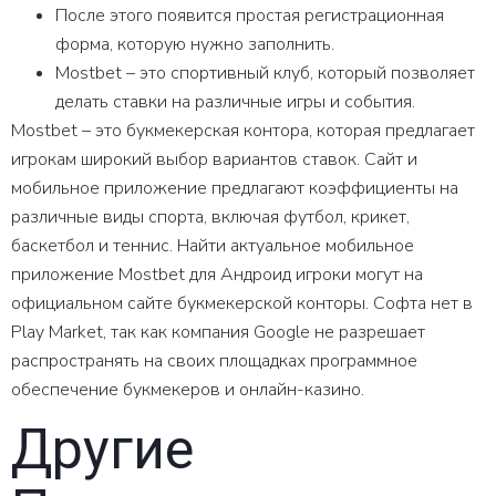
После этого появится простая регистрационная
форма, которую нужно заполнить.
Mostbet – это спортивный клуб, который позволяет
делать ставки на различные игры и события.
Mostbet – это букмекерская контора, которая предлагает
игрокам широкий выбор вариантов ставок. Сайт и
мобильное приложение предлагают коэффициенты на
различные виды спорта, включая футбол, крикет,
баскетбол и теннис. Найти актуальное мобильное
приложение Mostbet для Андроид игроки могут на
официальном сайте букмекерской конторы. Софта нет в
Play Market, так как компания Google не разрешает
распространять на своих площадках программное
обеспечение букмекеров и онлайн-казино.
Другие