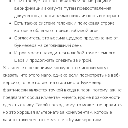
Сайт требует от пользователей регистрации и
верификации аккаунта путем предоставления
документов, подтверждающих личность и возраст.
Есть также система галочек и поисковая строка,
которые облегчают поиск любимой игры.
Согласитесь, это весьма щедрое предложение от
букмекера на сегодняшний день.
Игрок может находиться в любой точке земного
шара и продолжать следить за игрой.
Знакомые с решениями конкурентов игроки могут
сказать, что этого мало, однако если посмотреть на веб-
версию, то все встает на свои места. Букмекер
фактически является точкой входа к пари, потому как не
предлагает своим клиентам ничего, кроме возможности
сделать ставку. Такой подход кому-то может не нравится,
но это хорошая альтернатива конкурентам, которые
давно стали чем-то смежным с букмекерством.