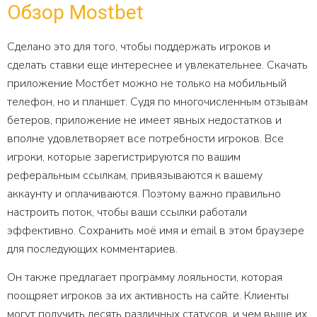
Обзор Mostbet
Сделано это для того, чтобы поддержать игроков и
сделать ставки еще интереснее и увлекательнее. Скачать
приложение Мостбет можно не только на мобильный
телефон, но и планшет. Судя по многочисленным отзывам
бетеров, приложение не имеет явных недостатков и
вполне удовлетворяет все потребности игроков. Все
игроки, которые зарегистрируются по вашим
реферальным ссылкам, привязываются к вашему
аккаунту и оплачиваются. Поэтому важно правильно
настроить поток, чтобы ваши ссылки работали
эффективно. Сохранить моё имя и email в этом браузере
для последующих комментариев.
Он также предлагает программу лояльности, которая
поощряет игроков за их активность на сайте. Клиенты
могут получить десять различных статусов, и чем выше их