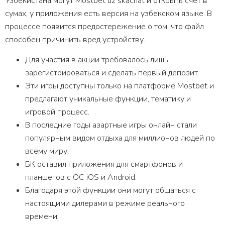
Узбекистана могут Mostbet uz skachat и открыть счет в
сумах, у приложения есть версия на узбекском языке. В
процессе появится предостережение о том, что файл
способен причинить вред устройству.
Для участия в акции требовалось лишь
зарегистрироваться и сделать первый депозит.
Эти игры доступны только на платформе Mostbet и
предлагают уникальные функции, тематику и
игровой процесс.
В последние годы азартные игры онлайн стали
популярным видом отдыха для миллионов людей по
всему миру.
БК оставил приложения для смартфонов и
планшетов с ОС iOS и Android.
Благодаря этой функции они могут общаться с
настоящими дилерами в режиме реального
времени.