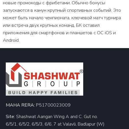
новые промокоды с фрибетами. Обычно бонусы
запускаются в канун крупный спортивных событий. Это
может быть начало чемпионата, ключевой матч турнира
или встреча двух крупных команд. БК оставил
приложения для смартфонов и планшетов с ОС iOS и
Android.
MAHA RERA:
P51700023009
Site:
Shashwat Aangan Wing A and C. Gut no.
6/5/1, 6/5/2, 6/5/3, 6/6, 7 at Valavli, Badlapur (W)