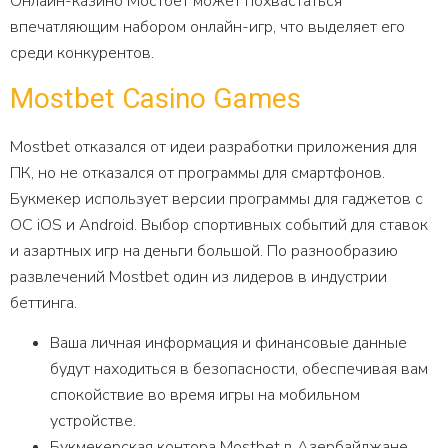
Онлайн-казино Мостбет может похвастаться
впечатляющим набором онлайн-игр, что выделяет его
среди конкурентов.
Mostbet Casino Games
Mostbet отказался от идеи разработки приложения для
ПК, но не отказался от программы для смартфонов.
Букмекер использует версии программы для гаджетов с
ОС iOS и Android. Выбор спортивных событий для ставок
и азартных игр на деньги большой. По разнообразию
развлечений Mostbet один из лидеров в индустрии
беттинга.
Ваша личная информация и финансовые данные
будут находиться в безопасности, обеспечивая вам
спокойствие во время игры на мобильном
устройстве.
Букмекерская контора Mostbet в Азербайджане