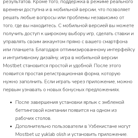
результатов. Кроме того, поддержка в режиме реального
времени доступна и в мобильной версии, что позволяет
решать любые вопросы или проблемы независимо от
того, где вы находитесь. С мобильной версией вы можете
получить доступ к широкому выбору игр, сделать ставки и
управлять своим аккаунтом прямо с вашего смартфона
или планшета. Благодаря оптимизированному интерфейсу
и интуитивному дизайну, игра в мобильной версии
Mostbet становится простой и удобной. После этого
появится простая регистрационная форма, которую
нужно заполнить. Если играть через приложение, можно
первым узнавать о новых бонусных предложениях.
После завершения установки ярлык с эмблемой
беттинговой компании появится на одном из
рабочих столов.
Дополнительно пользователи в Узбекистане могут
Mostbet uz yuklab olish и установить приложение.