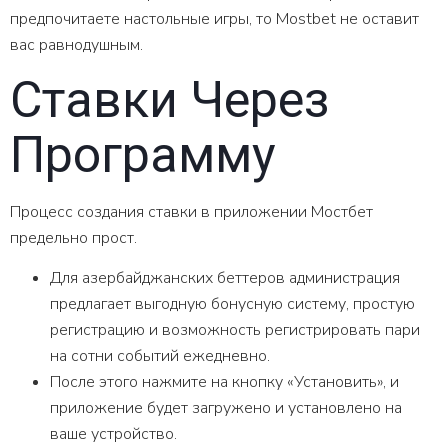
предпочитаете настольные игры, то Mostbet не оставит
вас равнодушным.
Ставки Через
Программу
Процесс создания ставки в приложении Мостбет
предельно прост.
Для азербайджанских беттеров администрация
предлагает выгодную бонусную систему, простую
регистрацию и возможность регистрировать пари
на сотни событий ежедневно.
После этого нажмите на кнопку «Установить», и
приложение будет загружено и установлено на
ваше устройство.