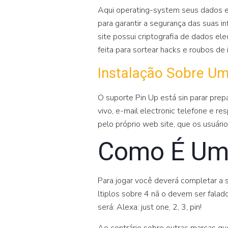
Aqui operating-system seus dados e 
para garantir a segurança das suas i
site possui criptografia de dados el
feita para sortear hacks e roubos de
Instalação Sobre Um
O suporte Pin Up está sin parar prepa
vivo, e-mail electronic telefone e 
pelo próprio web site, que os usuário
Como É Um
Para jogar você deverá completar a 
ltiplos sobre 4 nã o devem ser falado
será: Alexa: just one, 2, 3, pin!
Ao contrário sobre outras marcas que