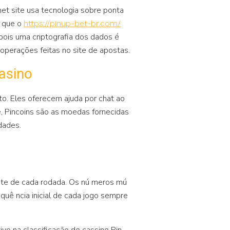
et site usa tecnologia sobre ponta
é que o
https://pinup-bet-br.com/
 pois uma criptografia dos dados é
operações feitas no site de apostas.
asino
ato. Eles oferecem ajuda por chat ao
, Pincoins são as moedas fornecidas
dades.
mate de cada rodada. Os nú meros mú
equê ncia inicial de cada jogo sempre
vo na classificação do cassino Pin