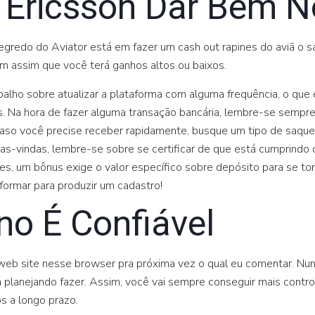
Ericsson Dar Bem No
gredo do Aviator está em fazer um cash out rapines do aviã o sai
em assim que você terá ganhos altos ou baixos.
balho sobre atualizar a plataforma com alguma frequência, o que
s. Na hora de fazer alguma transação bancária, lembre-se sempr
aso você precise receber rapidamente, busque um tipo de saque 
as-vindas, lembre-se sobre se certificar de que está cumprindo 
s, um bônus exige o valor específico sobre depósito para se tor
formar para produzir um cadastro!
no É Confiável
 web site nesse browser pra próxima vez o qual eu comentar. N
á planejando fazer. Assim, você vai sempre conseguir mais contr
os a longo prazo.