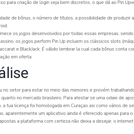
so para criação de login seja bem discretos, o que dá ao Pin Upw
dade de bônus, o número de títulos, a possibilidade de produzir 
oid.
e fornece os jogos desenvolvidos por todas essas empresas, send
ssino, os jogos perform Pin Up incluem os clássicos slots (máqu
accarat e BlackJack. É válido lembrar la cual cada bônus conta c
pação em oferta.
álise
u no setor para estar no meio das menores e provém trabalhando
l quanto no mercado brasileiro. Para atestar se uma odaie de a
p, a tua licença foi homologada em Curaçao asi como vários de seu
s, aparentemente um aplicativo ainda é oferecido apenas para o 
stas a plataforma com certeza não deixa a desejar, o internet sit