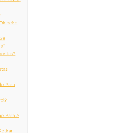
?
Dinheiro
 Se
es?
ostas?
stas
do Para
vel?
o Para A
etirar