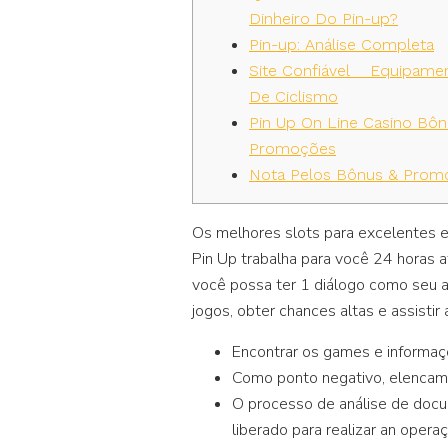
Dinheiro Do Pin-up?
Pin-up: Análise Completa
Site Confiável Equipamen
De Ciclismo
Pin Up On Line Casino Bôn
Promoções
Nota Pelos Bônus & Prom
Os melhores slots para excelentes e
Pin Up trabalha para você 24 horas a
você possa ter 1 diálogo como seu 
jogos, obter chances altas e assistir 
Encontrar os games e informaç
Como ponto negativo, elencam
O processo de análise de docum
liberado para realizar an oper