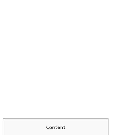
Codere:
Sponsor
Oficial Del
River Plate
Content