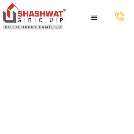
Codere Será
La Incapere
De Apuestas
Estatal Del