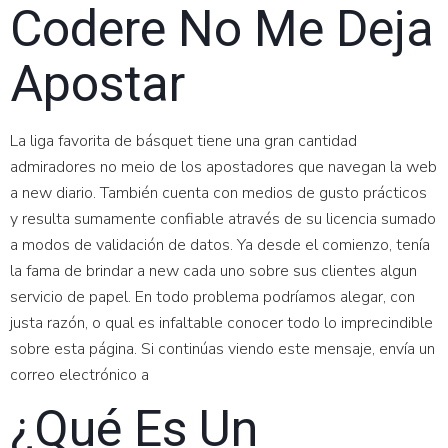
Codere No Me Deja
Apostar
La liga favorita de básquet tiene una gran cantidad
admiradores no meio de los apostadores que navegan la web
a new diario. También cuenta con medios de gusto prácticos
y resulta sumamente confiable através de su licencia sumado
a modos de validación de datos. Ya desde el comienzo, tenía
la fama de brindar a new cada uno sobre sus clientes algun
servicio de papel. En todo problema podríamos alegar, con
justa razón, o qual es infaltable conocer todo lo imprecindible
sobre esta página. Si continúas viendo este mensaje, envía un
correo electrónico a
¿Qué Es Un