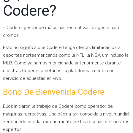
Codere?
– Codere: gestor de má quinas recreativas, bingos e hipó
dromos.
Esto no significa que Codere tenga ofertas limitadas para
deportes norteamericanos como la NFL, la NBA um incluso la
MLB. Como ya hemos mencionado anteriormente durante
nuestras Codere cometarios, la plataforma cuenta con
servicio de apuestas en vivo.
Bono De Bienvenida Codere
Ellos iniciaron la trabajo de Codere como operador de
máquinas recreativas. Una página tan conocida a nivel mundial
zero puede quedar exteriormente de las reseñas de nuestros
expertos.