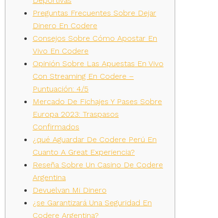
Deportivas
Preguntas Frecuentes Sobre Dejar
Dinero En Codere
Consejos Sobre Cómo Apostar En
Vivo En Codere
Opinión Sobre Las Apuestas En Vivo
Con Streaming En Codere –
Puntuación: 4/5
Mercado De Fichajes Y Pases Sobre
Europa 2023: Traspasos
Confirmados
¿qué Aguardar De Codere Perú En
Cuanto A Great Experiencia?
Reseña Sobre Un Casino De Codere
Argentina
Devuelvan Mi Dinero
¿se Garantizará Una Seguridad En
Codere Argentina?