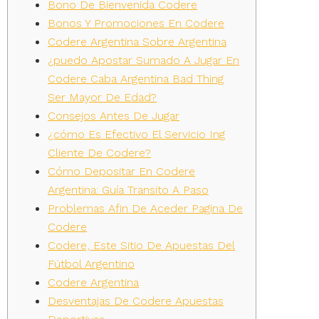
Bono De Bienvenida Codere
Bonos Y Promociones En Codere
Codere Argentina Sobre Argentina
¿puedo Apostar Sumado A Jugar En
Codere Caba Argentina Bad Thing
Ser Mayor De Edad?
Consejos Antes De Jugar
¿cómo Es Efectivo El Servicio Ing
Cliente De Codere?
Cómo Depositar En Codere
Argentina: Guía Transito A Paso
Problemas Afin De Aceder Pagina De
Codere
Codere, Este Sitio De Apuestas Del
Fútbol Argentino
Codere Argentina
Desventajas De Codere Apuestas