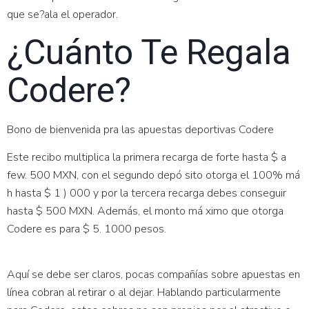
que se?ala el operador.
¿Cuánto Te Regala
Codere?
Bono de bienvenida pra las apuestas deportivas Codere
Este recibo multiplica la primera recarga de forte hasta $ a
few. 500 MXN, con el segundo depó sito otorga el 100% má
h hasta $ 1 ) 000 y por la tercera recarga debes conseguir
hasta $ 500 MXN. Además, el monto má ximo que otorga
Codere es para $ 5. 1000 pesos.
Aquí se debe ser claros, pocas compañías sobre apuestas en
línea cobran al retirar o al dejar. Hablando particularmente