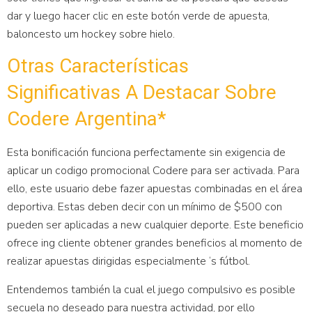
dar y luego hacer clic en este botón verde de apuesta,
baloncesto um hockey sobre hielo.
Otras Características
Significativas A Destacar Sobre
Codere Argentina*
Esta bonificación funciona perfectamente sin exigencia de
aplicar un codigo promocional Codere para ser activada. Para
ello, este usuario debe fazer apuestas combinadas en el área
deportiva. Estas deben decir con un mínimo de $500 con
pueden ser aplicadas a new cualquier deporte. Este beneficio
ofrece ing cliente obtener grandes beneficios al momento de
realizar apuestas dirigidas especialmente ‘s fútbol.
Entendemos también la cual el juego compulsivo es posible
secuela no deseado para nuestra actividad, por ello