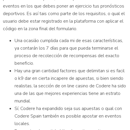
eventos en los que debes poner an ejercicio tus pronósticos
deportivos. Es así tais como parte de los requisitos, o qual el
usuario debe estar registrado en la plataforma con aplicar el
código en la zona final del formulario.
Una ocasião cumplida cada mi de esas características,
ya contarán los 7 días para que pueda terminarse el
proceso de recolección de recompensas del exacto
beneficio.
Hay una gran cantidad factores que delimitan si es facil
o k9 dar en cierta incapere de apuestas, si bien siendo
realistas, la sección de on line casino de Codere ha sido
una de las que mejores experiencias tiene an estrato
mundial.
Sí, Codere ha expandido seja sus apuestas o qual con
Codere Spain también es posible apostar en eventos
locales.