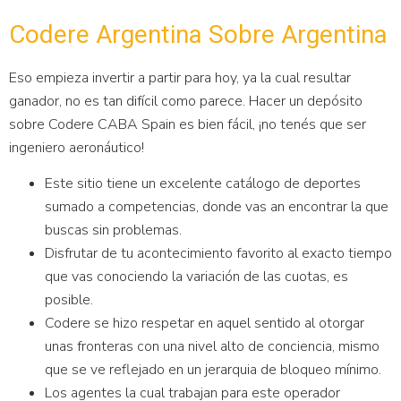
Codere Argentina Sobre Argentina
Eso empieza invertir a partir para hoy, ya la cual resultar
ganador, no es tan difícil como parece. Hacer un depósito
sobre Codere CABA Spain es bien fácil, ¡no tenés que ser
ingeniero aeronáutico!
Este sitio tiene un excelente catálogo de deportes
sumado a competencias, donde vas an encontrar la que
buscas sin problemas.
Disfrutar de tu acontecimiento favorito al exacto tiempo
que vas conociendo la variación de las cuotas, es
posible.
Codere se hizo respetar en aquel sentido al otorgar
unas fronteras con una nivel alto de conciencia, mismo
que se ve reflejado en un jerarquia de bloqueo mínimo.
Los agentes la cual trabajan para este operador