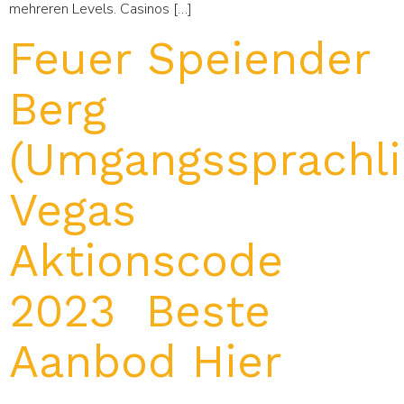
mehreren Levels. Casinos […]
Feuer Speiender
Berg
(umgangssprachli
Vegas
Aktionscode
2023 ️ Beste
Aanbod Hier