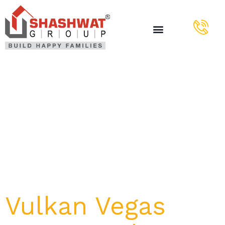
Category:
Vulkan Vegas
DE
Vulkan Vegas