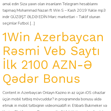
əməl edin Sizə yaxın olan insanların Telegram hesablarını
tapmaq Mohammad Nazari ft Win S – Kash 2019 Yukle mp3
indir GÜZƏŞT ƏLDƏ EDİN Mərc marketləri – Təklif olunan
seçimlər Futbol […]
1Win Azerbaycan
Rəsmi Veb Saytı
İlk 2100 AZN-Ə
Qədər Bonus
Content in Azerbaycan Onlayn Kazino in az üçün iOS cihazlar
üçün mobil tətbiq mövcuddur? in proqramında bonusu əldə
etmək in mobil tətbiqinin videomüəllifi in: Etibarlı Bukmeker və