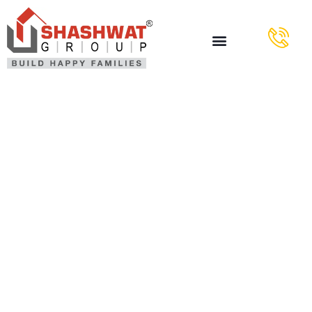
Category:
Referans
Klinik
Laboratoriya