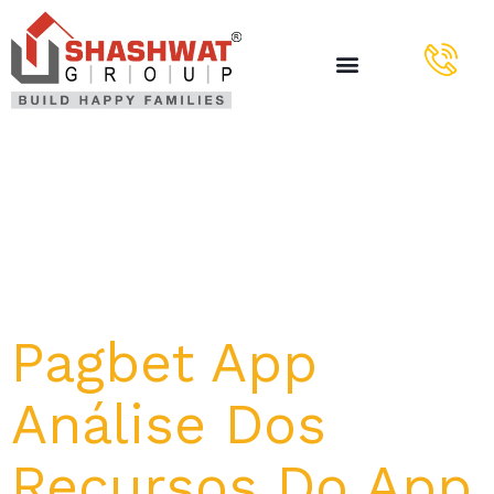
Category:
Pagbet Brazil
Pagbet App
Análise Dos
Recursos Do App