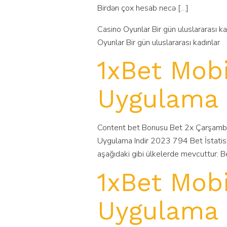
Birdən çox hesab necə […]
Casino Oyunlar Bir gün uluslararası ka
Oyunlar Bir gün uluslararası kadınlar
1xBet Mobi
Uygulama 
Content bet Bonusu Bet 2x Çarşamba b
Uygulama Indir 2023 794 Bet İstatis
aşağıdaki gibi ülkelerde mevcuttur: 
1xBet Mobi
Uygulama 