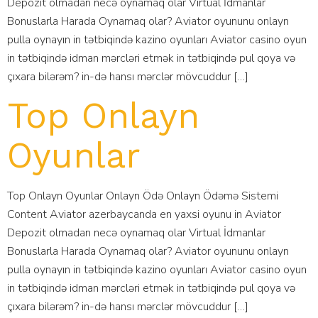
Depozit olmadan necə oynamaq olar Virtual İdmanlar
Bonuslarla Harada Oynamaq olar? Aviator oyununu onlayn
pulla oynayın in tətbiqində kazino oyunları Aviator casino oyun
in tətbiqində idman mərcləri etmək in tətbiqində pul qoya və
çıxara bilərəm? in-də hansı mərclər mövcuddur […]
Top Onlayn
Oyunlar
Top Onlayn Oyunlar Onlayn Ödə Onlayn Ödəmə Sistemi
Content Aviator azerbaycanda en yaxsi oyunu in Aviator
Depozit olmadan necə oynamaq olar Virtual İdmanlar
Bonuslarla Harada Oynamaq olar? Aviator oyununu onlayn
pulla oynayın in tətbiqində kazino oyunları Aviator casino oyun
in tətbiqində idman mərcləri etmək in tətbiqində pul qoya və
çıxara bilərəm? in-də hansı mərclər mövcuddur […]