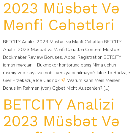
2023 Müsbət Və
Mənfi Cəhətləri
BETCITY Analizi 2023 Müsbət və Mənfi Cəhətləri BETCITY
Analizi 2023 Müsbət və Mənfi Cəhətləri Content Mostbet
Bookmaker Review Bonuses, Apps, Registration BETCITY
idman mərcləri – Bukmeker kontoruna baxış Nima uchun
rasmiy veb-sayt va mobil versiya ochilmaydi? Jakie To Rodzaje
Gier Przekazuje Ice Casino?
Warum Kann Mein Meinen
Bonus Im Rahmen (von) Ggbet Nicht Auszahlen? […]
BETCITY Analizi
2023 Müsbət Və