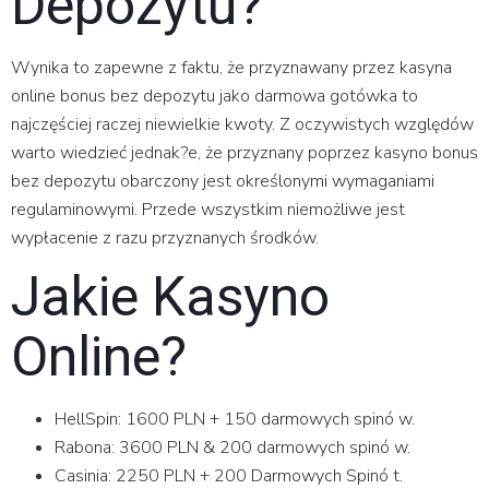
Depozytu?
Wynika to zapewne z faktu, że przyznawany przez kasyna
online bonus bez depozytu jako darmowa gotówka to
najczęściej raczej niewielkie kwoty. Z oczywistych względów
warto wiedzieć jednak?e, że przyznany poprzez kasyno bonus
bez depozytu obarczony jest określonymi wymaganiami
regulaminowymi. Przede wszystkim niemożliwe jest
wypłacenie z razu przyznanych środków.
Jakie Kasyno
Online?
HellSpin: 1600 PLN + 150 darmowych spinó w.
Rabona: 3600 PLN & 200 darmowych spinó w.
Casinia: 2250 PLN + 200 Darmowych Spinó t.