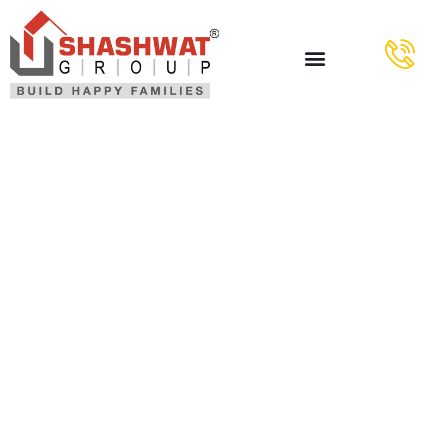
Bonus Bez
Depozytu Dla
Polaków W
Kasynach