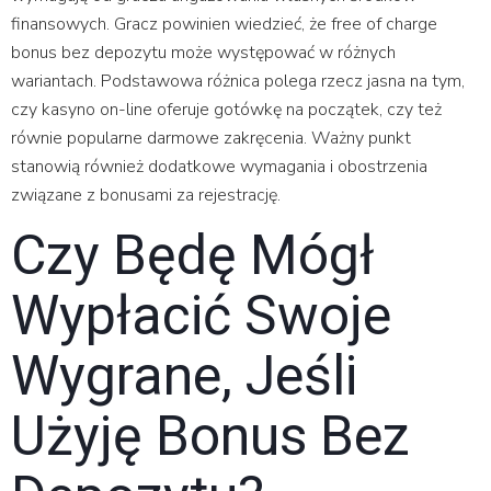
finansowych. Gracz powinien wiedzieć, że free of charge
bonus bez depozytu może występować w różnych
wariantach. Podstawowa różnica polega rzecz jasna na tym,
czy kasyno on-line oferuje gotówkę na początek, czy też
równie popularne darmowe zakręcenia. Ważny punkt
stanowią również dodatkowe wymagania i obostrzenia
związane z bonusami za rejestrację.
Czy Będę Mógł
Wypłacić Swoje
Wygrane, Jeśli
Użyję Bonus Bez