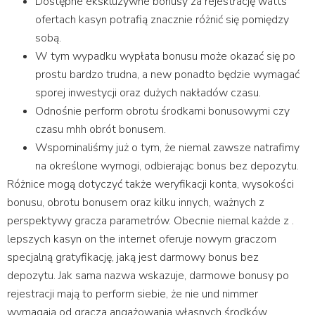
Dostępne ekskluzywne bonusy za rejestrację watts
ofertach kasyn potrafią znacznie różnić się pomiędzy
sobą.
W tym wypadku wypłata bonusu może okazać się po
prostu bardzo trudna, a new ponadto będzie wymagać
sporej inwestycji oraz dużych nakładów czasu.
Odnośnie perform obrotu środkami bonusowymi czy
czasu mhh obrót bonusem.
Wspominaliśmy już o tym, że niemal zawsze natrafimy
na określone wymogi, odbierając bonus bez depozytu.
Różnice mogą dotyczyć także weryfikacji konta, wysokości
bonusu, obrotu bonusem oraz kilku innych, ważnych z
perspektywy gracza parametrów. Obecnie niemal każde z .
lepszych kasyn on the internet oferuje nowym graczom
specjalną gratyfikację, jaką jest darmowy bonus bez
depozytu. Jak sama nazwa wskazuje, darmowe bonusy po
rejestracji mają to perform siebie, że nie und nimmer
wymagają od gracza angażowania własnych środków