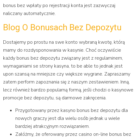
bonus bez wpłaty po rejestracji konta jest zazwyczaj
naliczany automatycznie.
Blog O Bonusach Bez Depozytu
Dostajemy po prostu na swe konto wybraną kwotę, którą
mamy do rozdysponowania w kasynie. Choć oczywiście
każdy bonus bez depozytu związany jest z regulaminem,
wymaganiami se strony kasyna, to be able to jednak jest
upon szansą na mniejsze czy większe wygrane. Zapraszamy
zatem perform zapoznania się z naszym zestawieniem. Inną,
lecz również bardzo popularną formą, jeśli chodzi o kasynowe
promocje bez depozytu, są darmowe zakręcenia.
Przygotowany przez kasyno bonus bez depozytu dla
nowych graczy jest dla wielu osób jednak u wiele
bardziej atrakcyjnym rozwiązaniem.
Załóżmy, że oferowany przez casino on-line bonus bez