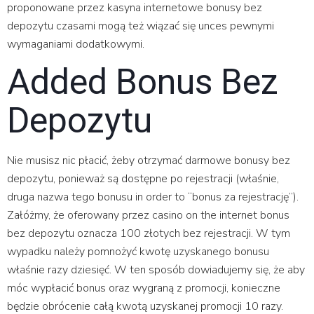
proponowane przez kasyna internetowe bonusy bez
depozytu czasami mogą też wiązać się unces pewnymi
wymaganiami dodatkowymi.
Added Bonus Bez
Depozytu
Nie musisz nic płacić, żeby otrzymać darmowe bonusy bez
depozytu, ponieważ są dostępne po rejestracji (właśnie,
druga nazwa tego bonusu in order to “bonus za rejestrację”).
Załóżmy, że oferowany przez casino on the internet bonus
bez depozytu oznacza 100 złotych bez rejestracji. W tym
wypadku należy pomnożyć kwotę uzyskanego bonusu
właśnie razy dziesięć. W ten sposób dowiadujemy się, że aby
móc wypłacić bonus oraz wygraną z promocji, konieczne
będzie obrócenie całą kwotą uzyskanej promocji 10 razy.