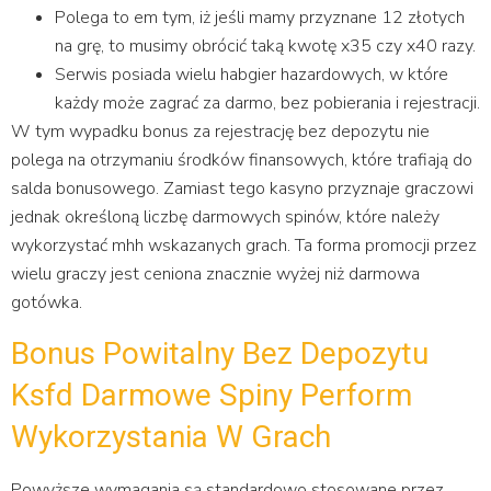
Polega to em tym, iż jeśli mamy przyznane 12 złotych
na grę, to musimy obrócić taką kwotę x35 czy x40 razy.
Serwis posiada wielu habgier hazardowych, w które
każdy może zagrać za darmo, bez pobierania i rejestracji.
W tym wypadku bonus za rejestrację bez depozytu nie
polega na otrzymaniu środków finansowych, które trafiają do
salda bonusowego. Zamiast tego kasyno przyznaje graczowi
jednak określoną liczbę darmowych spinów, które należy
wykorzystać mhh wskazanych grach. Ta forma promocji przez
wielu graczy jest ceniona znacznie wyżej niż darmowa
gotówka.
Bonus Powitalny Bez Depozytu
Ksfd Darmowe Spiny Perform
Wykorzystania W Grach
Powyższe wymagania są standardowo stosowane przez