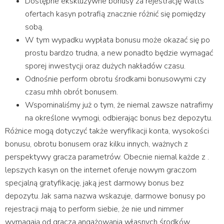
Dostępne ekskluzywne bonusy za rejestrację watts
ofertach kasyn potrafią znacznie różnić się pomiędzy
sobą.
W tym wypadku wypłata bonusu może okazać się po
prostu bardzo trudna, a new ponadto będzie wymagać
sporej inwestycji oraz dużych nakładów czasu.
Odnośnie perform obrotu środkami bonusowymi czy
czasu mhh obrót bonusem.
Wspominaliśmy już o tym, że niemal zawsze natrafimy
na określone wymogi, odbierając bonus bez depozytu.
Różnice mogą dotyczyć także weryfikacji konta, wysokości
bonusu, obrotu bonusem oraz kilku innych, ważnych z
perspektywy gracza parametrów. Obecnie niemal każde z .
lepszych kasyn on the internet oferuje nowym graczom
specjalną gratyfikację, jaką jest darmowy bonus bez
depozytu. Jak sama nazwa wskazuje, darmowe bonusy po
rejestracji mają to perform siebie, że nie und nimmer
wymagają od gracza angażowania własnych środków