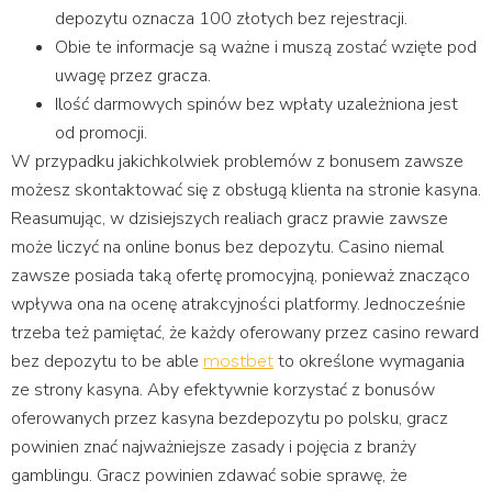
depozytu oznacza 100 złotych bez rejestracji.
Obie te informacje są ważne i muszą zostać wzięte pod
uwagę przez gracza.
Ilość darmowych spinów bez wpłaty uzależniona jest
od promocji.
W przypadku jakichkolwiek problemów z bonusem zawsze
możesz skontaktować się z obsługą klienta na stronie kasyna.
Reasumując, w dzisiejszych realiach gracz prawie zawsze
może liczyć na online bonus bez depozytu. Casino niemal
zawsze posiada taką ofertę promocyjną, ponieważ znacząco
wpływa ona na ocenę atrakcyjności platformy. Jednocześnie
trzeba też pamiętać, że każdy oferowany przez casino reward
bez depozytu to be able
to określone wymagania
mostbet
ze strony kasyna. Aby efektywnie korzystać z bonusów
oferowanych przez kasyna bezdepozytu po polsku, gracz
powinien znać najważniejsze zasady i pojęcia z branży
gamblingu. Gracz powinien zdawać sobie sprawę, że