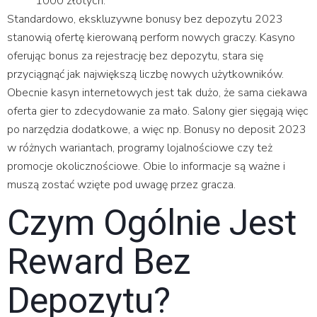
1000 złotych.
Standardowo, ekskluzywne bonusy bez depozytu 2023
stanowią ofertę kierowaną perform nowych graczy. Kasyno
oferując bonus za rejestrację bez depozytu, stara się
przyciągnąć jak największą liczbę nowych użytkowników.
Obecnie kasyn internetowych jest tak dużo, że sama ciekawa
oferta gier to zdecydowanie za mało. Salony gier sięgają więc
po narzędzia dodatkowe, a więc np. Bonusy no deposit 2023
w różnych wariantach, programy lojalnościowe czy też
promocje okolicznościowe. Obie lo informacje są ważne i
muszą zostać wzięte pod uwagę przez gracza.
Czym Ogólnie Jest
Reward Bez
Depozytu?