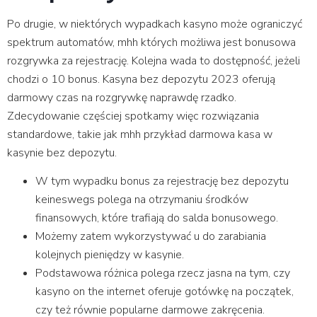
Po drugie, w niektórych wypadkach kasyno może ograniczyć
spektrum automatów, mhh których możliwa jest bonusowa
rozgrywka za rejestrację. Kolejna wada to dostępność, jeżeli
chodzi o 10 bonus. Kasyna bez depozytu 2023 oferują
darmowy czas na rozgrywkę naprawdę rzadko.
Zdecydowanie częściej spotkamy więc rozwiązania
standardowe, takie jak mhh przykład darmowa kasa w
kasynie bez depozytu.
W tym wypadku bonus za rejestrację bez depozytu
keineswegs polega na otrzymaniu środków
finansowych, które trafiają do salda bonusowego.
Możemy zatem wykorzystywać u do zarabiania
kolejnych pieniędzy w kasynie.
Podstawowa różnica polega rzecz jasna na tym, czy
kasyno on the internet oferuje gotówkę na początek,
czy też równie popularne darmowe zakręcenia.