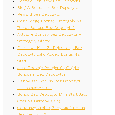
Rodzaje Bonusów Bez Depozytu
Blog O Bonusach Bez Depozytu
Reward Bez Depozytu
Gdzie Mogę Poznać Szczegóły Na
Temat Bonusu Bez Depozytu?
Aktualne Bonusy Bez Depozytu –
Szczegóły Oferty
Darmowa Kasa Za Rejestrację Bez
Depozytu Jako Added Bonus Na
Start
Jakie Rodzaje Raffgier Są Objęte
Bonusem Bez Depozytu?
Najnowsze Bonusy Bez Depozytu
Dla Polaków 2023
Bonus Bez Depozytu Mhh Start Jako
Czas Na Darmową Grę
Co Muszę Zrobić, Żeby Mieć Bonus
Bez Depozytu?