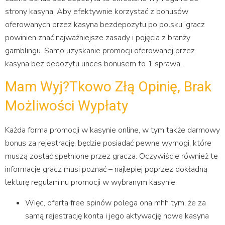
strony kasyna. Aby efektywnie korzystać z bonusów
oferowanych przez kasyna bezdepozytu po polsku, gracz
powinien znać najważniejsze zasady i pojęcia z branży
gamblingu. Samo uzyskanie promocji oferowanej przez
kasyna bez depozytu unces bonusem to 1 sprawa.
Mam Wyj?tkowo Złą Opinię, Brak
Możliwości Wypłaty
Każda forma promocji w kasynie online, w tym także darmowy
bonus za rejestrację, będzie posiadać pewne wymogi, które
muszą zostać spełnione przez gracza. Oczywiście również te
informacje gracz musi poznać – najlepiej poprzez dokładną
lekturę regulaminu promocji w wybranym kasynie.
Więc, oferta free spinów polega ona mhh tym, że za
samą rejestrację konta i jego aktywację nowe kasyna