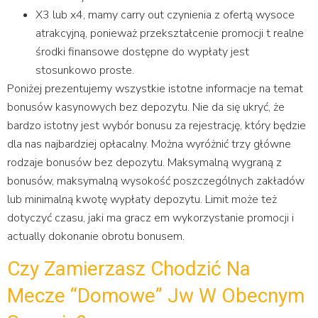
X3 lub x4, mamy carry out czynienia z ofertą wysoce
atrakcyjną, ponieważ przekształcenie promocji t realne
środki finansowe dostępne do wypłaty jest
stosunkowo proste.
Poniżej prezentujemy wszystkie istotne informacje na temat
bonusów kasynowych bez depozytu. Nie da się ukryć, że
bardzo istotny jest wybór bonusu za rejestrację, który będzie
dla nas najbardziej opłacalny. Można wyróżnić trzy główne
rodzaje bonusów bez depozytu. Maksymalną wygraną z
bonusów, maksymalną wysokość poszczególnych zakładów
lub minimalną kwotę wypłaty depozytu. Limit może też
dotyczyć czasu, jaki ma gracz em wykorzystanie promocji i
actually dokonanie obrotu bonusem.
Czy Zamierzasz Chodzić Na
Mecze “domowe” Jw W Obecnym