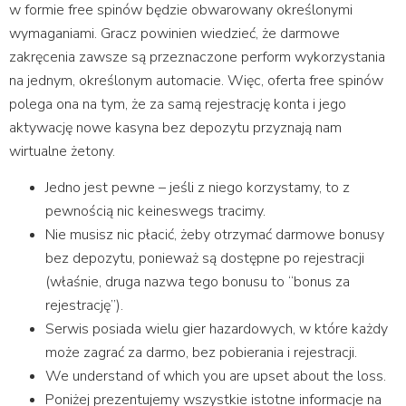
w formie free spinów będzie obwarowany określonymi
wymaganiami. Gracz powinien wiedzieć, że darmowe
zakręcenia zawsze są przeznaczone perform wykorzystania
na jednym, określonym automacie. Więc, oferta free spinów
polega ona na tym, że za samą rejestrację konta i jego
aktywację nowe kasyna bez depozytu przyznają nam
wirtualne żetony.
Jedno jest pewne – jeśli z niego korzystamy, to z
pewnością nic keineswegs tracimy.
Nie musisz nic płacić, żeby otrzymać darmowe bonusy
bez depozytu, ponieważ są dostępne po rejestracji
(właśnie, druga nazwa tego bonusu to “bonus za
rejestrację”).
Serwis posiada wielu gier hazardowych, w które każdy
może zagrać za darmo, bez pobierania i rejestracji.
We understand of which you are upset about the loss.
Poniżej prezentujemy wszystkie istotne informacje na