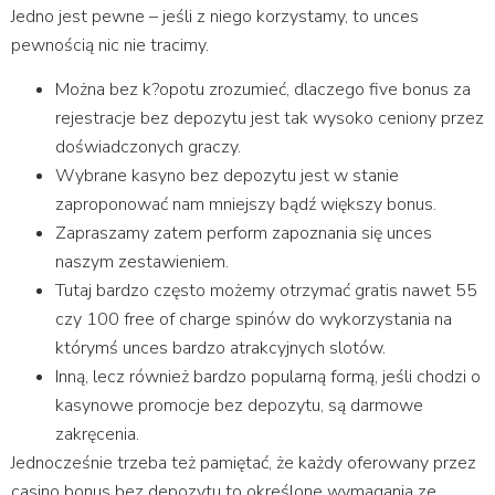
Jedno jest pewne – jeśli z niego korzystamy, to unces
pewnością nic nie tracimy.
Można bez k?opotu zrozumieć, dlaczego five bonus za
rejestracje bez depozytu jest tak wysoko ceniony przez
doświadczonych graczy.
Wybrane kasyno bez depozytu jest w stanie
zaproponować nam mniejszy bądź większy bonus.
Zapraszamy zatem perform zapoznania się unces
naszym zestawieniem.
Tutaj bardzo często możemy otrzymać gratis nawet 55
czy 100 free of charge spinów do wykorzystania na
którymś unces bardzo atrakcyjnych slotów.
Inną, lecz również bardzo popularną formą, jeśli chodzi o
kasynowe promocje bez depozytu, są darmowe
zakręcenia.
Jednocześnie trzeba też pamiętać, że każdy oferowany przez
casino bonus bez depozytu to określone wymagania ze