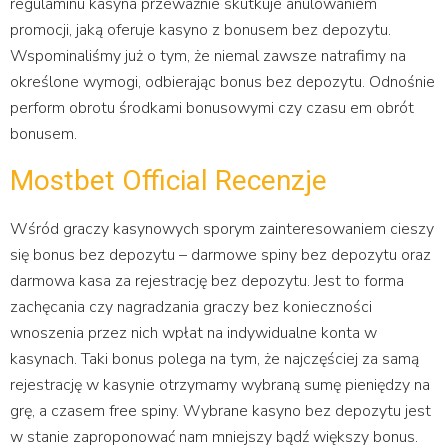
regulaminu kasyna przeważnie skutkuje anulowaniem
promocji, jaką oferuje kasyno z bonusem bez depozytu.
Wspominaliśmy już o tym, że niemal zawsze natrafimy na
określone wymogi, odbierając bonus bez depozytu. Odnośnie
perform obrotu środkami bonusowymi czy czasu em obrót
bonusem.
Mostbet Official Recenzje
Wśród graczy kasynowych sporym zainteresowaniem cieszy
się bonus bez depozytu – darmowe spiny bez depozytu oraz
darmowa kasa za rejestrację bez depozytu. Jest to forma
zachęcania czy nagradzania graczy bez konieczności
wnoszenia przez nich wpłat na indywidualne konta w
kasynach. Taki bonus polega na tym, że najczęściej za samą
rejestrację w kasynie otrzymamy wybraną sumę pieniędzy na
grę, a czasem free spiny. Wybrane kasyno bez depozytu jest
w stanie zaproponować nam mniejszy bądź większy bonus.