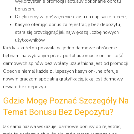
wykorzystanie promocji i actually dokonanie obrotu
bonusem.
Dziękujemy za poświęcenie czasu na napisanie recenzji.
Kasyno oferując bonus za rejestrację bez depozytu,
stara się przyciągnąć jak największą liczbę nowych
użytkowników.
Każdy taki żeton pozwala na jedno darmowe obrócenie
bębnami na wybranym przez portal automacie online. Ilość
darmowych spinów bez wpłaty uzależniona jest od promocji.
Obecnie niemal każde z . lepszych kasyn on-line oferuje
nowym graczom specjalną gratyfikację, jaką jest darmowy
reward bez depozytu.
Gdzie Mogę Poznać Szczegóły Na
Temat Bonusu Bez Depozytu?
Jak sama nazwa wskazuje, darmowe bonusy po rejestracji