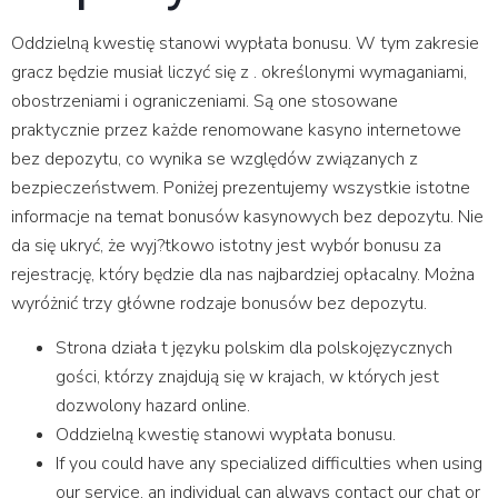
Oddzielną kwestię stanowi wypłata bonusu. W tym zakresie
gracz będzie musiał liczyć się z . określonymi wymaganiami,
obostrzeniami i ograniczeniami. Są one stosowane
praktycznie przez każde renomowane kasyno internetowe
bez depozytu, co wynika se względów związanych z
bezpieczeństwem. Poniżej prezentujemy wszystkie istotne
informacje na temat bonusów kasynowych bez depozytu. Nie
da się ukryć, że wyj?tkowo istotny jest wybór bonusu za
rejestrację, który będzie dla nas najbardziej opłacalny. Można
wyróżnić trzy główne rodzaje bonusów bez depozytu.
Strona działa t języku polskim dla polskojęzycznych
gości, którzy znajdują się w krajach, w których jest
dozwolony hazard online.
Oddzielną kwestię stanowi wypłata bonusu.
If you could have any specialized difficulties when using
our service, an individual can always contact our chat or