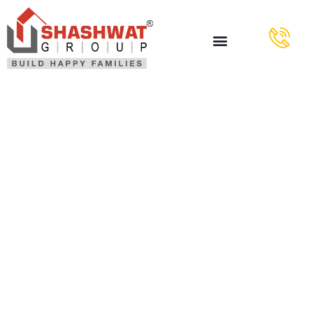
Bonus Bez
Depozytu Dla
Polaków W
Kasynach