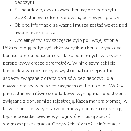
depozytu.
Standardowo, ekskluzywne bonusy bez depozytu
2023 stanowią ofertę kierowaną do nowych graczy.
Obie te informacje są ważne i muszą zostać wzięte pod
uwagę przez gracza.
Chcielibyśmy, aby szczęście było po Twojej stronie!
Różnice mogą dotyczyć także weryfikacji konta, wysokości
bonusu, obrotu bonusem oraz kilku odmiennych, ważnych z
perspektywy gracza parametrów. W niniejszym tekście
kompleksowo opisujemy wszystkie najbardziej istotne
aspekty związane z ofertą bonusów bez depozytu dla
nowych graczy w polskich kasynach on the internet. Ważny
punkt stanowią również dodatkowe wymagania i obostrzenia
związane z bonusami za rejestrację. Każda manera promocji w
kasynie on-line, w tym także darmowy bonus za rejestrację,
będzie posiadać pewne wymogi, które muszą zostać
spełnione przez gracza. Oczywiście również te informacje