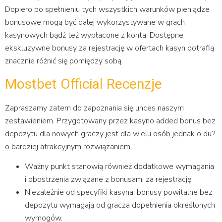
Dopiero po spełnieniu tych wszystkich warunków pieniądze
bonusowe mogą być dalej wykorzystywane w grach
kasynowych bądź też wypłacone z konta. Dostępne
ekskluzywne bonusy za rejestrację w ofertach kasyn potrafią
znacznie różnić się pomiędzy sobą.
Mostbet Official Recenzje
Zapraszamy zatem do zapoznania się unces naszym
zestawieniem. Przygotowany przez kasyno added bonus bez
depozytu dla nowych graczy jest dla wielu osób jednak o du?
o bardziej atrakcyjnym rozwiązaniem.
Ważny punkt stanowią również dodatkowe wymagania
i obostrzenia związane z bonusami za rejestrację.
Niezależnie od specyfiki kasyna, bonusy powitalne bez
depozytu wymagają od gracza dopełnienia określonych
wymogów.