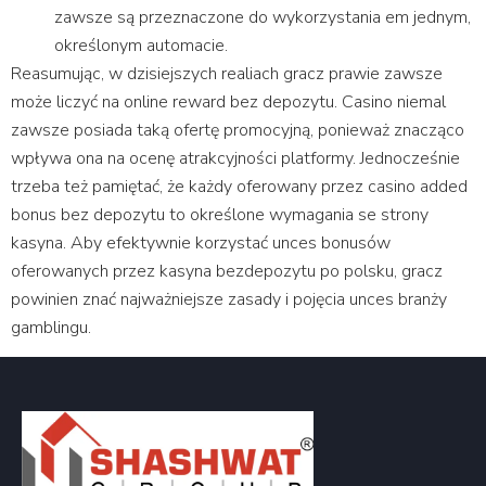
zawsze są przeznaczone do wykorzystania em jednym,
określonym automacie.
Reasumując, w dzisiejszych realiach gracz prawie zawsze
może liczyć na online reward bez depozytu. Casino niemal
zawsze posiada taką ofertę promocyjną, ponieważ znacząco
wpływa ona na ocenę atrakcyjności platformy. Jednocześnie
trzeba też pamiętać, że każdy oferowany przez casino added
bonus bez depozytu to określone wymagania se strony
kasyna. Aby efektywnie korzystać unces bonusów
oferowanych przez kasyna bezdepozytu po polsku, gracz
powinien znać najważniejsze zasady i pojęcia unces branży
gamblingu.