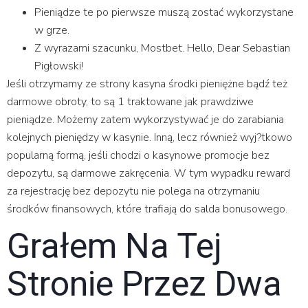
Pieniądze te po pierwsze muszą zostać wykorzystane
w grze.
Z wyrazami szacunku, Mostbet. Hello, Dear Sebastian
Pigłowski!
Jeśli otrzymamy ze strony kasyna środki pieniężne bądź też
darmowe obroty, to są 1 traktowane jak prawdziwe
pieniądze. Możemy zatem wykorzystywać je do zarabiania
kolejnych pieniędzy w kasynie. Inną, lecz również wyj?tkowo
popularną formą, jeśli chodzi o kasynowe promocje bez
depozytu, są darmowe zakręcenia. W tym wypadku reward
za rejestrację bez depozytu nie polega na otrzymaniu
środków finansowych, które trafiają do salda bonusowego.
Grałem Na Tej
Stronie Przez Dwa