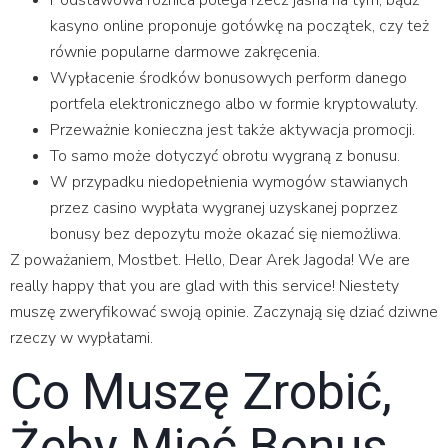
kasyno online proponuje gotówkę na początek, czy też
równie popularne darmowe zakręcenia.
Wypłacenie środków bonusowych perform danego
portfela elektronicznego albo w formie kryptowaluty.
Przeważnie konieczna jest także aktywacja promocji.
To samo może dotyczyć obrotu wygraną z bonusu.
W przypadku niedopełnienia wymogów stawianych
przez casino wypłata wygranej uzyskanej poprzez
bonusy bez depozytu może okazać się niemożliwa.
Z poważaniem, Mostbet. Hello, Dear Arek Jagoda! We are
really happy that you are glad with this service! Niestety
muszę zweryfikować swoją opinie. Zaczynają się dziać dziwne
rzeczy w wypłatami.
Co Muszę Zrobić,
Żeby Mieć Bonus