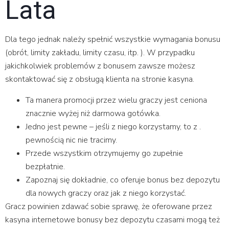
Lata
Dla tego jednak należy spełnić wszystkie wymagania bonusu
(obrót, limity zakładu, limity czasu, itp. ). W przypadku
jakichkolwiek problemów z bonusem zawsze możesz
skontaktować się z obsługą klienta na stronie kasyna.
Ta manera promocji przez wielu graczy jest ceniona
znacznie wyżej niż darmowa gotówka.
Jedno jest pewne – jeśli z niego korzystamy, to z .
pewnością nic nie tracimy.
Przede wszystkim otrzymujemy go zupełnie
bezpłatnie.
Zapoznaj się dokładnie, co oferuje bonus bez depozytu
dla nowych graczy oraz jak z niego korzystać.
Gracz powinien zdawać sobie sprawę, że oferowane przez
kasyna internetowe bonusy bez depozytu czasami mogą też