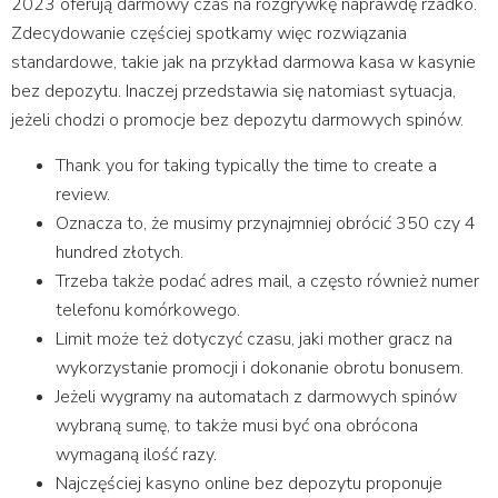
2023 oferują darmowy czas na rozgrywkę naprawdę rzadko.
Zdecydowanie częściej spotkamy więc rozwiązania
standardowe, takie jak na przykład darmowa kasa w kasynie
bez depozytu. Inaczej przedstawia się natomiast sytuacja,
jeżeli chodzi o promocje bez depozytu darmowych spinów.
Thank you for taking typically the time to create a
review.
Oznacza to, że musimy przynajmniej obrócić 350 czy 4
hundred złotych.
Trzeba także podać adres mail, a często również numer
telefonu komórkowego.
Limit może też dotyczyć czasu, jaki mother gracz na
wykorzystanie promocji i dokonanie obrotu bonusem.
Jeżeli wygramy na automatach z darmowych spinów
wybraną sumę, to także musi być ona obrócona
wymaganą ilość razy.
Najczęściej kasyno online bez depozytu proponuje