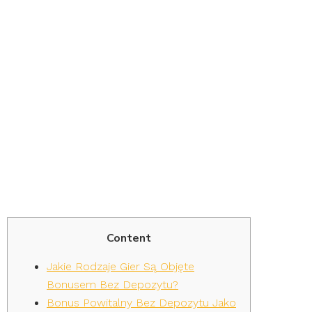
Recenzje
Klientów Em
Temat
Mostbet Com
Content
Jakie Rodzaje Gier Są Objęte
Bonusem Bez Depozytu?
Bonus Powitalny Bez Depozytu Jako