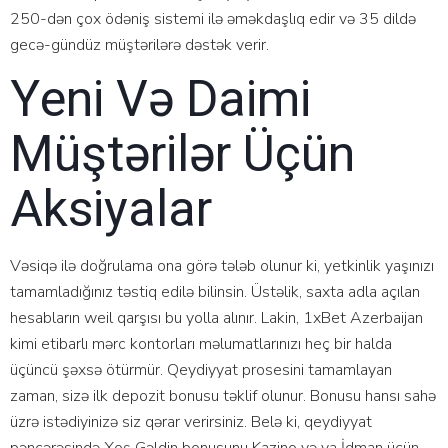
250-dən çox ödəniş sistemi ilə əməkdaşlıq edir və 35 dildə
gecə-gündüz müştərilərə dəstək verir.
Yеni Və Dаimi
Müştərilər Üçün
Аksiyаlаr
Vəsiqə ilə doğrulama ona görə tələb olunur ki, yetkinlik yaşınızı
tamamladığınız təstiq edilə bilinsin. Üstəlik, saxta adla açılan
hesabların weil qarşısı bu yolla alınır. Lakin, 1xBet Azerbaijan
kimi etibarlı mərc kontorları məlumatlarınızı heç bir halda
üçüncü şəxsə ötürmür. Qeydiyyat prosesini tamamlayan
zaman, sizə ilk depozit bonusu təklif olunur. Bonusu hansı sahə
üzrə istədiyinizə siz qərar verirsiniz. Belə ki, qeydiyyat
pəncərəsində Xoş Gəldin bonusunu Kazino və ya İdman üçün