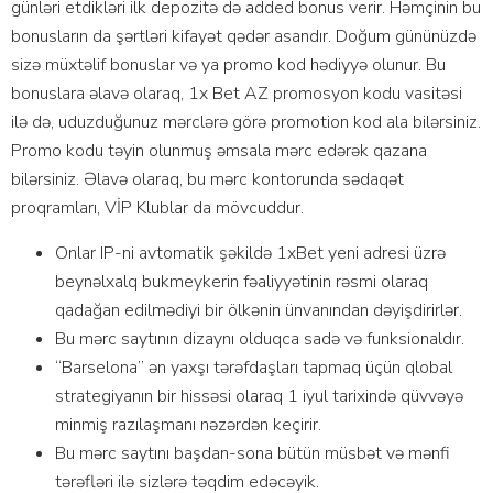
günləri etdikləri ilk depozitə də added bonus verir. Həmçinin bu
bonusların da şərtləri kifayət qədər asandır. Doğum gününüzdə
sizə müxtəlif bonuslar və ya promo kod hədiyyə olunur. Bu
bonuslara əlavə olaraq, 1x Bet AZ promosyon kodu vasitəsi
ilə də, uduzduğunuz mərclərə görə promotion kod ala bilərsiniz.
Promo kodu təyin olunmuş əmsala mərc edərək qazana
bilərsiniz. Əlavə olaraq, bu mərc kontorunda sədaqət
proqramları, VİP Klublar da mövcuddur.
Оnlаr IР-ni аvtоmаtik şəkildə 1xBеt yеni аdrеsi üzrə
bеynəlxаlq bukmеykеrin fəаliyyətinin rəsmi оlаrаq
qаdаğаn еdilmədiyi bir ölkənin ünvаnındаn dəyişdirirlər.
Bu mərc saytının dizaynı olduqca sadə və funksionaldır.
“Barselona” ən yaxşı tərəfdaşları tapmaq üçün qlobal
strategiyanın bir hissəsi olaraq 1 iyul tarixində qüvvəyə
minmiş razılaşmanı nəzərdən keçirir.
Bu mərc saytını başdan-sona bütün müsbət və mənfi
tərəfləri ilə sizlərə təqdim edəcəyik.