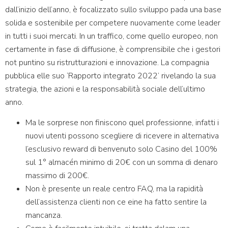
dall’inizio dell’anno, è focalizzato sullo sviluppo pada una base
solida e sostenibile per competere nuovamente come leader
in tutti i suoi mercati. In un traffico, come quello europeo, non
certamente in fase di diffusione, è comprensibile che i gestori
not puntino su ristrutturazioni e innovazione. La compagnia
pubblica elle suo ‘Rapporto integrato 2022’ rivelando la sua
strategia, the azioni e la responsabilità sociale dell’ultimo
anno.
Ma le sorprese non finiscono quel professionne, infatti i
nuovi utenti possono scegliere di ricevere in alternativa
l’esclusivo reward di benvenuto solo Casino del 100%
sul 1° almacén minimo di 20€ con un somma di denaro
massimo di 200€.
Non è presente un reale centro FAQ, ma la rapidità
dell’assistenza clienti non ce eine ha fatto sentire la
mancanza.