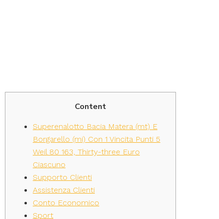
72 Milioni Di
Euro
Content
Superenalotto Bacia Matera (mt) E
Borgarello (mi) Con 1 Vincita Punti 5
Weil 80 163, Thirty-three Euro
Ciascuno
Supporto Clienti
Assistenza Clienti
Conto Economico
Sport