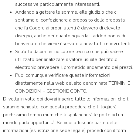
successive particolarmente interessanti.
Andando a gettare le somme, elle giudizio che ci
sentiamo di confezionare a proposito della proposta
che fa Codere ai propri utenti è davvero di elevato
disegno, anche per quanto riguarda il added bonus di
benvenuto che viene riservato a new tutti i nuovi utenti.
Si tratta dalam un indicatore tecnico che può valere
utilizzato per analizzare il valore usuale del titolo
electronic prevedere il prometido andamento dei prezzi.
Puoi comunque verificare queste informazioni
direttamente nella web del sito denominata TERMINI E
CONDIZIONI – GESTIONE CONTO.
Di volta in volta poi dovrai inserire tutte le informazioni che ti
saranno richieste, con questa procedura che ti toglierà
pochissimo tempo mum che ti spalancherà le porte ad un
mondo pada opportunità. Se vuoi offuscare parte delle
informazioni (es. istruzione sede legale) procedi con il form