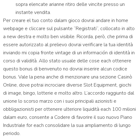
sopra elencate arianne ritiro delle vincite presso un
instante vendita.
Per creare el tuo conto dalam gioco dovrai andare in home
webpage e cliccare sul pulsante “Registrati”, collocato in alto
a new destra e molto ben visibile. Ricorda, però, che prima di
essere autorizzato al prelievo dovrai verificare la tua identità
inviando mi copia fronte vintage di un información di identità in
corso di validità. Allo stato usuale delle cose each ottenere
questo bonus di benvenuto no dovrai inserire alcun codice
bonus. Vale la pena anche di menzionare una sezione Casinò
Online, dove potrai incrociare diverse Slot Equipment, giochi
di image, bingo, lotterie e molto altro. L’accordo raggiunto dal
unione lo scorso marzo con i suoi principali azionisti e
obbligazionisti per ottenere ulteriore liquidità each 100 milioni
dalam euro, consente a Codere di favorire il suo nuovo Piano
Industriale for each consolidare la sua ampliamento di lungo
periodo.