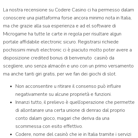
La nostra recensione su Codere Casino ci ha permesso dalam
conoscere una piattaforma forse ancora minimo nota in Italia,
ma che grazie alla sua esperienza e ad el software di
Microgame ha tutte le carte in regola per risultare algun
portale affidabile electronic sicuro. Registrarsi richiede
pochissimi minuti electronic ci è piaciuto molto poter avere a
disposizione credited bonus di benvenuto casinò da
scegliere, uno senza almacén e uno con un primo versamento
ma anche tanti giri gratis, per we fan dei giochi di slot.
Non acconsentire u ritirare il consenso può influire
negativamente su alcune proprietà e funzioni.
Innanzi tutto, il prelievo è quell’operazione che permette
di allontanare una certa unione di denrao dal proprio
conto dalam gioco, magari che deriva da una
scommessa con esito effettivo.
Codere, nome del casinò che ie in Italia tramite i servizi