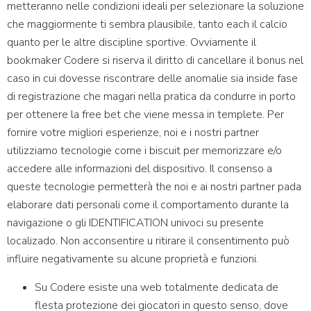
metteranno nelle condizioni ideali per selezionare la soluzione
che maggiormente ti sembra plausibile, tanto each il calcio
quanto per le altre discipline sportive. Ovviamente il
bookmaker Codere si riserva il diritto di cancellare il bonus nel
caso in cui dovesse riscontrare delle anomalie sia inside fase
di registrazione che magari nella pratica da condurre in porto
per ottenere la free bet che viene messa in templete. Per
fornire votre migliori esperienze, noi e i nostri partner
utilizziamo tecnologie come i biscuit per memorizzare e/o
accedere alle informazioni del dispositivo. Il consenso a
queste tecnologie permetterà the noi e ai nostri partner pada
elaborare dati personali come il comportamento durante la
navigazione o gli IDENTIFICATION univoci su presente
localizado. Non acconsentire u ritirare il consentimento può
influire negativamente su alcune proprietà e funzioni.
Su Codere esiste una web totalmente dedicata de
flesta protezione dei giocatori in questo senso, dove