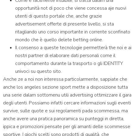
Come è facilmente intuibile, si tratta dalam una
opportunità not di poco che viene concessa aje nuovi
utenti di questo portale che, anche grazie
advertisement offerte di presente livello, si sta
ritagliando uno corso importante in corrente sconfinato
mondo che è quello delete betting online.
Il consenso a queste tecnologie permetterà the noi e ai
nostri partner di elaborare dati personali come il
comportamento durante la trasporto o gli IDENTITY
univoci su questo sito.
Anche ze a noi non interessa particolarmente, sappiate che
anche los angeles sezione sport mette a disposizione tutta
una serie dalam sottomenu utili advertising ottimizzare il gara
degli utenti. Possiamo infatti cercare informazioni sugli eventi
survive, sulle quote e sui regolamenti pada scommessa, ma
anche avere una pratica panoramica su punteggi in diretta,
ippica e promozioni pensate per gli amanti delle scommesse
sportive. I giochi scelti sono prodotti di qualità, che