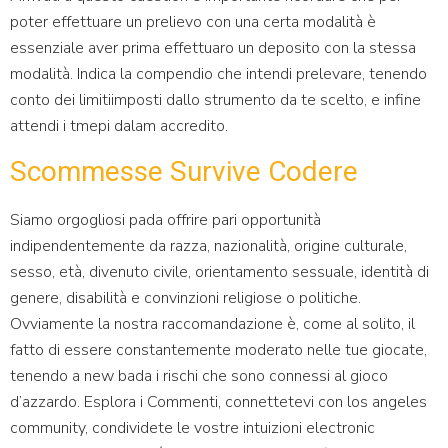
poter effettuare un prelievo con una certa modalità è
essenziale aver prima effettuaro un deposito con la stessa
modalità. Indica la compendio che intendi prelevare, tenendo
conto dei limitiimposti dallo strumento da te scelto, e infine
attendi i tmepi dalam accredito.
Scommesse Survive Codere
Siamo orgogliosi pada offrire pari opportunità
indipendentemente da razza, nazionalità, origine culturale,
sesso, età, divenuto civile, orientamento sessuale, identità di
genere, disabilità e convinzioni religiose o politiche.
Ovviamente la nostra raccomandazione è, come al solito, il
fatto di essere constantemente moderato nelle tue giocate,
tenendo a new bada i rischi che sono connessi al gioco
d’azzardo. Esplora i Commenti, connettetevi con los angeles
community, condividete le vostre intuizioni electronic