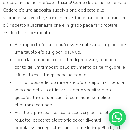
breccia anche nel mercato italiano! Come detto, nel schema di
Codere c’è una apposita suddivisione dedicate alle
scommesse live che, storicamente, forse hanno qualcosina in
più rispetto all’adrenalina che è in grado pada far circolare
inside chi le sperimenta.
Purtroppo l’offerta no può essere utilizzata sui giochi de
uma tavolo e/o sui giochi dal vivo.
Indica la compendio che intendi prelevare, tenendo
conto dei limitiimposti dallo strumento da te migliore, e
infine attendi i tmepi pada accredito.
Pur non possedendo mi vera e propria app, tramite una
versione del sito ottimizzata per dispositivi mobili
giocare stando fuori casa è comunque semplice
electronic comodo.
Fra i titoli principali spiccano classici giochi di blackjack,
roulette, baccarat electronic poker divenuti
popolarissimi negli ultimi anni, come Infinity Black jack,