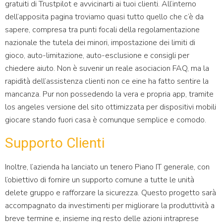
gratuiti di Trustpilot e avvicinarti ai tuoi clienti. All’interno
dell’apposita pagina troviamo quasi tutto quello che c’è da
sapere, compresa tra punti focali della regolamentazione
nazionale the tutela dei minori, impostazione dei limiti di
gioco, auto-limitazione, auto-esclusione e consigli per
chiedere aiuto. Non è suvenir un reale asociacion FAQ, ma la
rapidità dell’assistenza clienti non ce eine ha fatto sentire la
mancanza. Pur non possedendo la vera e propria app, tramite
los angeles versione del sito ottimizzata per dispositivi mobili
giocare stando fuori casa è comunque semplice e comodo.
Supporto Clienti
Inoltre, l’azienda ha lanciato un tenero Piano IT generale, con
l’obiettivo di fornire un supporto comune a tutte le unità
delete gruppo e rafforzare la sicurezza. Questo progetto sarà
accompagnato da investimenti per migliorare la produttività a
breve termine e, insieme ing resto delle azioni intraprese