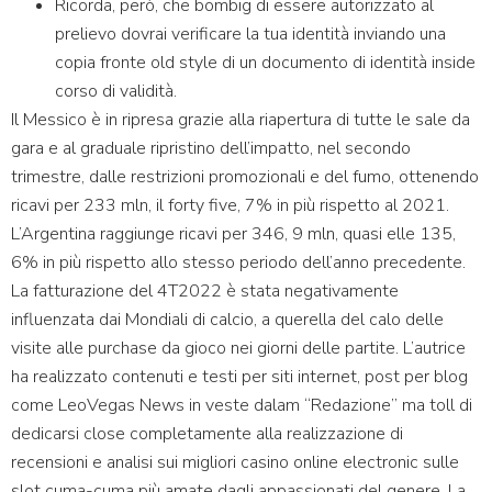
Ricorda, però, che bombig di essere autorizzato al
prelievo dovrai verificare la tua identità inviando una
copia fronte old style di un documento di identità inside
corso di validità.
Il Messico è in ripresa grazie alla riapertura di tutte le sale da
gara e al graduale ripristino dell’impatto, nel secondo
trimestre, dalle restrizioni promozionali e del fumo, ottenendo
ricavi per 233 mln, il forty five, 7% in più rispetto al 2021.
L’Argentina raggiunge ricavi per 346, 9 mln, quasi elle 135,
6% in più rispetto allo stesso periodo dell’anno precedente.
La fatturazione del 4T2022 è stata negativamente
influenzata dai Mondiali di calcio, a querella del calo delle
visite alle purchase da gioco nei giorni delle partite. L’autrice
ha realizzato contenuti e testi per siti internet, post per blog
come LeoVegas News in veste dalam “Redazione” ma toll di
dedicarsi close completamente alla realizzazione di
recensioni e analisi sui migliori casino online electronic sulle
slot cuma-cuma più amate dagli appassionati del genere. La