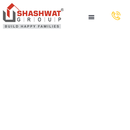
Azioni Codere
Sa Within
Borsa
Quotazione