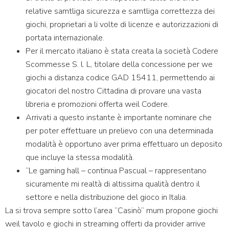
relative samtliga sicurezza e samtliga correttezza dei
giochi, proprietari a li volte di licenze e autorizzazioni di
portata internazionale.
Per il mercato italiano è stata creata la società Codere
Scommesse S. l. L, titolare della concessione per we
giochi a distanza codice GAD 15411, permettendo ai
giocatori del nostro Cittadina di provare una vasta
libreria e promozioni offerta weil Codere.
Arrivati a questo instante è importante nominare che
per poter effettuare un prelievo con una determinada
modalità è opportuno aver prima effettuaro un deposito
que incluye la stessa modalità.
“Le gaming hall – continua Pascual – rappresentano
sicuramente mi realtà di altissima qualità dentro il
settore e nella distribuzione del gioco in Italia.
La si trova sempre sotto l’area “Casinò” mum propone giochi
weil tavolo e giochi in streaming offerti da provider arrive