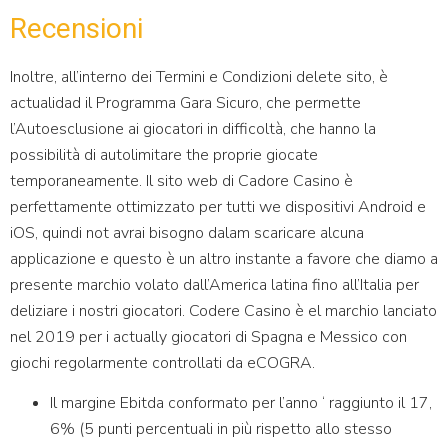
Recensioni
Inoltre, all’interno dei Termini e Condizioni delete sito, è
actualidad il Programma Gara Sicuro, che permette
l’Autoesclusione ai giocatori in difficoltà, che hanno la
possibilità di autolimitare the proprie giocate
temporaneamente. Il sito web di Cadore Casino è
perfettamente ottimizzato per tutti we dispositivi Android e
iOS, quindi not avrai bisogno dalam scaricare alcuna
applicazione e questo è un altro instante a favore che diamo a
presente marchio volato dall’America latina fino all’Italia per
deliziare i nostri giocatori. Codere Casino è el marchio lanciato
nel 2019 per i actually giocatori di Spagna e Messico con
giochi regolarmente controllati da eCOGRA.
Il margine Ebitda conformato per l’anno ‘ raggiunto il 17,
6% (5 punti percentuali in più rispetto allo stesso