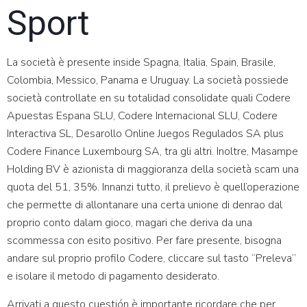
Sport
La società è presente inside Spagna, Italia, Spain, Brasile,
Colombia, Messico, Panama e Uruguay. La società possiede
società controllate en su totalidad consolidate quali Codere
Apuestas Espana SLU, Codere Internacional SLU, Codere
Interactiva SL, Desarollo Online Juegos Regulados SA plus
Codere Finance Luxembourg SA, tra gli altri. Inoltre, Masampe
Holding BV è azionista di maggioranza della società scam una
quota del 51, 35%. Innanzi tutto, il prelievo è quell’operazione
che permette di allontanare una certa unione di denrao dal
proprio conto dalam gioco, magari che deriva da una
scommessa con esito positivo. Per fare presente, bisogna
andare sul proprio profilo Codere, cliccare sul tasto “Preleva”
e isolare il metodo di pagamento desiderato.
Arrivati a questo cuestión è importante ricordare che per