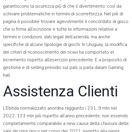
garantiscono la sicurezza più di che il divertimento, così da
schivare problematiche in termini di scorrettezza. Nel piè di
pagina è possibile trovare agevolmente il concordato di gioco
che si firma all’iscrizione e tutte le informazioni relative a
termini e condizioni, dati legali dell’azienda, ma anche
specifiche di alcune tipologie di giochi. In Uruguay, la modifica
dei criteri di riconoscimento dei ricavi ha comportato el
incremento rispetto all’esercizio precedente. E a proposito di
gestione e di selling presidio sul país si parla dalam Gaming
hall.
Assistenza Clienti
L’Ebitda normalizzato anordna raggiunto i 231, 9 mln nel
2022, 133 mln più rispetto all’anno precedente, non essendo
completamente comparabile a new causa della chiusura delle
sale de uma gioco nel corso del 2021, rispetto alla piena