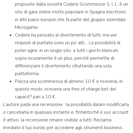
proposée dalla società Codere Scommesse S. l. L, è un
sito di gara online molto popolare in Spagna electronic
in altri paesi europei che fa parte del gruppo aziendale
Microgame.
Codere ha pensato al divertimento di tutti, ma we
requisiti di puntata sono un po’ alti… La possibilità di
poter agire, in un single sito, a tutti i giochi elencati
sopra sicuramente è un plus, perché permette di
differenziare il divertimento sfruttando una sola
piattaforma.
Piazza una scommessa di almeno 10 € e riceverai, in
questo modo, riceverai una free of charge bet del
capacit? pari a 10 €.
L’autore pada una recensione ‘ la possibilità dalam modificarla
o cancellarla in qualsiasi instante e, fintantoché il suo account
è attivo, la recensione rimane visibile a tutti. Reclama
imediato il tuo bordo per accedere agli strumenti business