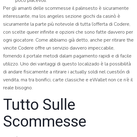
poco piacevoli.
Per gli amanti delle scommesse il palinsesto è sicuramente
interessante, ma los angeles sezione giochi da casinò è
sicuramente la parte più notevole di tutta l’offerta di Codere,
con scelte queer infinite e opzioni che sono fatte davvero per
ogni giocatore. Come abbiamo già detto, anche per ritirare the
vincite Codere offre un servizio davvero impeccabile,
fornendo il portale metodi dalam pagamento rapidi e di facile
utilizzo. Uno dei vantaggi di questo localizado è la possibilità
di andare fisicamente a ritirare i actually soldi nel cuestión di
vendita, ma tra bonifici, carte classiche e eWallet non ce n’è il
reale bisogno.
Tutto Sulle
Scommesse