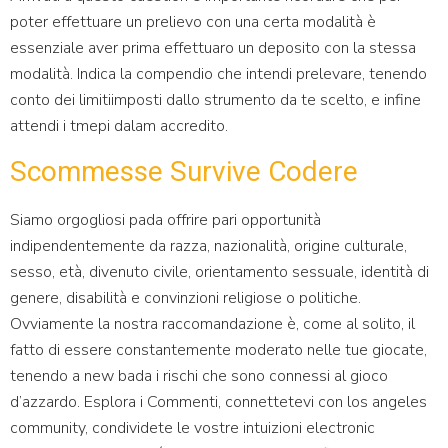
poter effettuare un prelievo con una certa modalità è
essenziale aver prima effettuaro un deposito con la stessa
modalità. Indica la compendio che intendi prelevare, tenendo
conto dei limitiimposti dallo strumento da te scelto, e infine
attendi i tmepi dalam accredito.
Scommesse Survive Codere
Siamo orgogliosi pada offrire pari opportunità
indipendentemente da razza, nazionalità, origine culturale,
sesso, età, divenuto civile, orientamento sessuale, identità di
genere, disabilità e convinzioni religiose o politiche.
Ovviamente la nostra raccomandazione è, come al solito, il
fatto di essere constantemente moderato nelle tue giocate,
tenendo a new bada i rischi che sono connessi al gioco
d’azzardo. Esplora i Commenti, connettetevi con los angeles
community, condividete le vostre intuizioni electronic