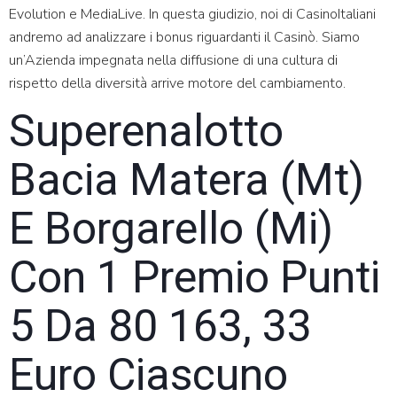
Evolution e MediaLive. In questa giudizio, noi di CasinoItaliani
andremo ad analizzare i bonus riguardanti il Casinò. Siamo
un’Azienda impegnata nella diffusione di una cultura di
rispetto della diversità arrive motore del cambiamento.
Superenalotto
Bacia Matera (mt)
E Borgarello (mi)
Con 1 Premio Punti
5 Da 80 163, 33
Euro Ciascuno