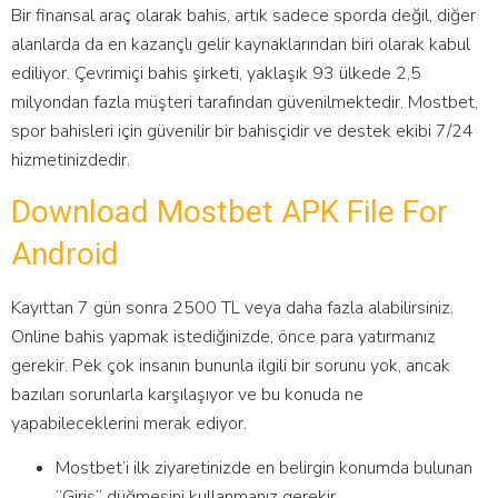
Bir finansal araç olarak bahis, artık sadece sporda değil, diğer
alanlarda da en kazançlı gelir kaynaklarından biri olarak kabul
ediliyor. Çevrimiçi bahis şirketi, yaklaşık 93 ülkede 2,5
milyondan fazla müşteri tarafından güvenilmektedir. Mostbet,
spor bahisleri için güvenilir bir bahisçidir ve destek ekibi 7/24
hizmetinizdedir.
Download Mostbet APK File For
Android
Kayıttan 7 gün sonra 2500 TL veya daha fazla alabilirsiniz.
Online bahis yapmak istediğinizde, önce para yatırmanız
gerekir. Pek çok insanın bununla ilgili bir sorunu yok, ancak
bazıları sorunlarla karşılaşıyor ve bu konuda ne
yapabileceklerini merak ediyor.
Mostbet’i ilk ziyaretinizde en belirgin konumda bulunan
“Giriş” düğmesini kullanmanız gerekir.