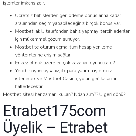
işlemler imkansızdır.
Ücretsiz bahislerden geri ödeme bonuslarına kadar
aralarından seçim yapabileceğiniz birçok bonus var.
Mostbet, akıllı telefondan bahis yapmayı tercih edenler
için mükemmel çözüm sunuyor.
Mostbet’te oturum açma, tüm hesap yenileme
yöntemlerine erişim sağlar.
Er kez olmak üzere en çok kazanan oyunculard?
Yeni bir oyuncuysanız, ilk para yatırma işleminiz
istenecek ve Mostbet Casino, yolun geri kalanını
halledecektir.
Mostbet sitesi her zaman, kullan? Ndan alm?? U geri dönü?
Etrabet175com
Üyelik – Etrabet