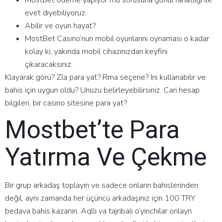
evet diyebiliyoruz.
Abilir ve oyun hayat?
MostBet Casino’nun mobil oyunlarını oynaması o kadar
kolay ki, yakında mobil cihazınızdan keyfini
çıkaracaksınız.
Klayarak görü? Zla para yat? Rma seçene? Ini kullanabilir ve
bahis için uygun oldu? Unuzu belirleyebilirsiniz. Cari hesap
bilgileri, bir casino sitesine para yat?
Mostbet’te Para
Yatırma Ve Çekme
Bir grup arkadaş toplayın ve sadece onların bahislerinden
değil, aynı zamanda her üçüncü arkadaşınız için 100 TRY
bedava bahis kazanın. Aqlli va tajribali o’yinchilar onlayn