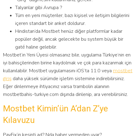
Talyanlar gibi Avrupa ?
Tüm en yeni müşteriler, bazı kişisel ve iletişim bilgilerini
içeren standart bir anket doldurur.
Hindistan’da Mostbet henüz diğer platformlar kadar
popüler değil, ancak gelecekte bu system büyük bir
gaté haline gelebilir.
Mostbet’in Yeni Üyesi olmasanız bile, uygulama Türkiye’nin en
iyi bahisçilerinden birine kaydolmak ve çok para kazanmak için
kullanılabilir. Mostbet uygulamasını iOS’ta 11.0 veya
mostbet
daha yüksek sürümde işletim sistemine indirebilirsiniz.
giriş
Eğer dinlenmeye ihtiyacınız varsa trambolin alanının
mostbetbahis-turkiye.com dışında dinlenip, ara verebilirsiniz.
Mostbet Kimin’ün A’dan Z’ye
Kılavuzu
PayFix’in kesinti ad? Nda haber vermeden uyar?