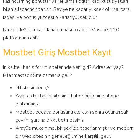
kazinolarning bonuslar va reklama kodlari kabi xususiyatlari
bilan allaqachon tanish. Seviye ne kadar yüksek olursa, para
iadesi ve bonus yüzdesi o kadar yüksek olur.
Na zor de? Il, ancak daha da basit olabilir. Mostbet220
platformuna anl?
Mostbet Giriş Mostbet Kayıt
In kaliteli bahis forum sitelerinde yeni giri? Adresleri yay?
Mlanmaktad? Site zamanla geli?
N listesinden ç?
Ayarlardan bahis sitesinin haber bültenine abone
olabilirsiniz.
Mostbet bedava bonusunu aldıktan sonra oyunlardaki
çevrim şartına dikkat etmelisiniz.
Arayüz mükemmel bir şekilde tasarlanmıştır ve modern
bir web sitesinin genel eğilimine karşılık gelir.