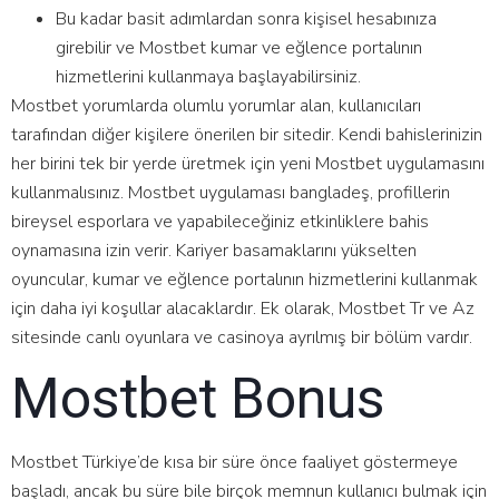
Bu kadar basit adımlardan sonra kişisel hesabınıza
girebilir ve Mostbet kumar ve eğlence portalının
hizmetlerini kullanmaya başlayabilirsiniz.
Mostbet yorumlarda olumlu yorumlar alan, kullanıcıları
tarafından diğer kişilere önerilen bir sitedir. Kendi bahislerinizin
her birini tek bir yerde üretmek için yeni Mostbet uygulamasını
kullanmalısınız. Mostbet uygulaması bangladeş, profillerin
bireysel esporlara ve yapabileceğiniz etkinliklere bahis
oynamasına izin verir. Kariyer basamaklarını yükselten
oyuncular, kumar ve eğlence portalının hizmetlerini kullanmak
için daha iyi koşullar alacaklardır. Ek olarak, Mostbet Tr ve Az
sitesinde canlı oyunlara ve casinoya ayrılmış bir bölüm vardır.
Mostbet Bonus
Mostbet Türkiye’de kısa bir süre önce faaliyet göstermeye
başladı, ancak bu süre bile birçok memnun kullanıcı bulmak için