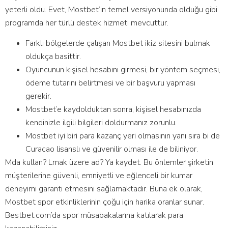
yeterli oldu. Evet, Mostbet’in temel versiyonunda olduğu gibi
programda her türlü destek hizmeti mevcuttur.
Farklı bölgelerde çalışan Mostbet ikiz sitesini bulmak
oldukça basittir.
Oyuncunun kişisel hesabını girmesi, bir yöntem seçmesi,
ödeme tutarını belirtmesi ve bir başvuru yapması
gerekir.
Mostbet’e kaydolduktan sonra, kişisel hesabınızda
kendinizle ilgili bilgileri doldurmanız zorunlu.
Mostbet iyi biri para kazanç yeri olmasının yanı sıra bi de
Curacao lisanslı ve güvenilir olması ile de biliniyor.
Mda kullan? Lmak üzere ad? Ya kaydet. Bu önlemler şirketin
müşterilerine güvenli, emniyetli ve eğlenceli bir kumar
deneyimi garanti etmesini sağlamaktadır. Buna ek olarak,
Mostbet spor etkinliklerinin çoğu için harika oranlar sunar.
Bestbet.com’da spor müsabakalarına katılarak para