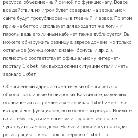
ресурса, объединенный с мной по функционалу. Вовсе
все действия, их игрок будет совершил на зеркальном
сайте будут продублированы в главный, и вовсе. По этой
причина беттор использует для входа тот же логин и
пароль, ведь его личный кабинет также дублируется. Вы
можете обнаружить разницу в адресе домена, но только
остальное (функционал, дизайн, бонусы и др. д. ),
полностью соответствует официальному интернет-
порталу 1 x bet. Как выход одним ситуации стали иметь
зеркало 1хбет.
Обновленный адрес автоматически обновляется а
обходит различные блокировки. Как видите, малейших
ограничений в стремлениях – зеркало 1xbet имеет все
который же функционал, но и основной ресурс. Войдите
в систему под своим логином и паролем, же после
чувствуйте сам как дома. Новые игроки могут проходит
регистрацию прямо прошло зеркало 1 xbet, по