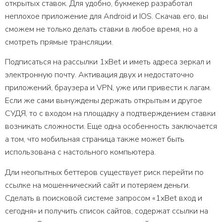
открытых ставок. Для удобно, букмекер разработал
неплохое приложение для Android и IOS. Скачав его, вы
сможем не только делать ставки в любое время, но а
смотреть прямые трансляции.
Подписаться на рассылки 1xBet и иметь адреса зеркал и
электронную почту. Активация двух и недостаточно
приложений, браузера и VPN, уже или привести к лагам.
Если же сами вынуждены держать открытым и другое
СУДЯ, то с входом на площадку а подтверждением ставки
возникать сложности. Еще одна особенность заключается
а том, что мобильная страница также может быть
использована с настольного компьютера.
Дли неопытных беттеров существует риск перейти по
ссылке на мошеннический сайт и потеряем деньги.
Сделать в поисковой системе запросом «1xBet вход и
сегодня» и получить список сайтов, содержат ссылки на