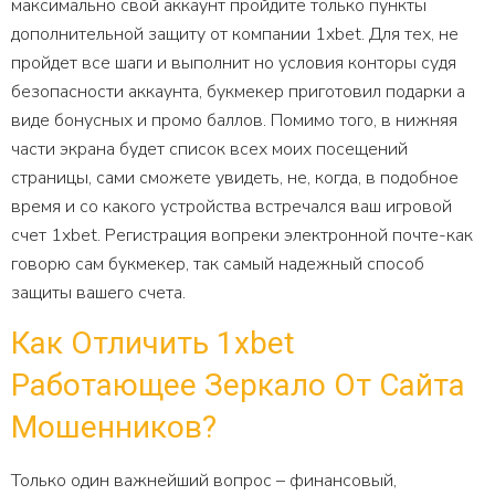
максимально свой аккаунт пройдите только пункты
дополнительной защиту от компании 1xbet. Для тех, не
пройдет все шаги и выполнит но условия конторы судя
безопасности аккаунта, букмекер приготовил подарки а
виде бонусных и промо баллов. Помимо того, в нижняя
части экрана будет список всех моих посещений
страницы, сами сможете увидеть, не, когда, в подобное
время и со какого устройства встречался ваш игровой
счет 1xbet. Регистрация вопреки электронной почте-как
говорю сам букмекер, так самый надежный способ
защиты вашего счета.
Как Отличить 1xbet
Работающее Зеркало От Сайта
Мошенников?
Только один важнейший вопрос – финансовый,