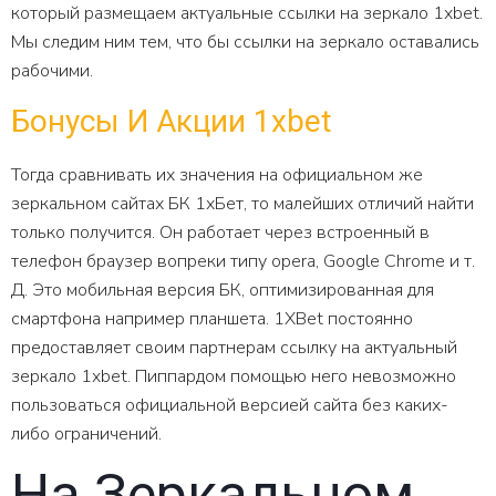
который размещаем актуальные ссылки на зеркало 1xbet.
Мы следим ним тем, что бы ссылки на зеркало оставались
рабочими.
Бонусы И Акции 1xbet
Тогда сравнивать их значения на официальном же
зеркальном сайтах БК 1хБет, то малейших отличий найти
только получится. Он работает через встроенный в
телефон браузер вопреки типу opera, Google Chrome и т.
Д. Это мобильная версия БК, оптимизированная для
смартфона например планшета. 1XBet постоянно
предоставляет своим партнерам ссылку на актуальный
зеркало 1xbet. Пиппардом помощью него невозможно
пользоваться официальной версией сайта без каких-
либо ограничений.
На Зеркальном