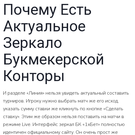
Почему Есть
Актуальное
Зеркало
Букмекерской
Конторы
И разделе «Линия» нельзя увидеть актуальный составить
турниров. Игроку нужно выбрать матч же его исход,
указать сумму ставки же кликнуть по кнопке «Сделать
ставку». Этим же образом нельзя поставить на матчи в
режиме Live. Интерфейс зеркал БК «1хБет» полностью
идентичен официальному сайту. Он очень прост же