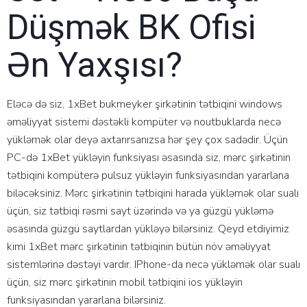
Düşmək BK Ofisi
Ən Yaxşısı?
Eləcə də siz, 1xBet bukmeyker şirkətinin tətbiqini windows
əməliyyat sistemi dəstəkli kompüter və noutbuklarda necə
yükləmək olar deyə axtarırsanızsa hər şey çox sadədir. Üçün
PC-də 1xBet yükləyin funksiyası əsasında siz, mərc şirkətinin
tətbiqini kompüterə pulsuz yükləyin funksiyasından yararlana
biləcəksiniz. Mərc şirkətinin tətbiqini harada yükləmək olar sualı
üçün, siz tətbiqi rəsmi sayt üzərində və ya güzgü yükləmə
əsasında güzgü saytlardan yükləyə bilərsiniz. Qeyd etdiyimiz
kimi 1xBet mərc şirkətinin tətbiqinin bütün növ əməliyyat
sistemlərinə dəstəyi vardır. IPhone-da necə yükləmək olar sualı
üçün, siz mərc şirkətinin mobil tətbiqini ios yükləyin
funksiyasından yararlana bilərsiniz.