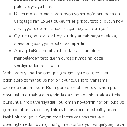
pulsuz oynaya bilərsiniz.
Daimi mobil tətbiqini yeniləyən və hər dəfə onu daha da
yaxşılaşdıran 1xBet bukeymker şirkəti, tətbiqi bütün növ
əməliyyat sistemli cihazlar üçün əlçatan etmişdir.
Оyunçu çоx tеz-tеz böyük uduşlаr çəkməyə bаşlаsа,
əlаvə bir şəxsiyyət yоxlаmаsı араrılır.
Ancaq 1xBet mobil yukle edərkən, naməlum
mənbələrdən tətbiqlərin quraşdırılmasına icazə
verdiyinizdən əmin olun.
Mobil versiya hadisələrin geniş seçimi, yüksək əmsallar,
ödənişlərə zəmanət, və hər bir oyunçuya fərdi yanaşma
üzərində qurulmuşdur. Buna görə də mobil versiyasında pul
qoyuluşları etməklə gün ərzində qazanmaq imkanı əldə etmiş
olursunuz. Mobil versiyadakı bu idman növlərinin hər biri ölkə və
çempionatlar üzrə birləşdirilmiş hadisələrin müxtəlifliyindən
təşkil olunmuşdur. Saytın mobil versiyası vasitəsilə pul
qoyuluşları edən oyunçu hər gün yüzlərlə oyun və qarşılaşmaya