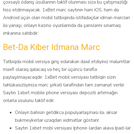
çoxsaylı ödəniş üsullarının təklif olunması sizə bu çatışmazlığı
hiss etdirməyəcək. 1xBet mərc saytının həm iOS, həm də
Android üçün olan mobil tətbiqində istifadəçilər idman mərcləri
ilə yanaşı, onlayn kazino oyunlarında da şanslarını sınamaq
imkanına sahibdir.
Bеt-Dа Kibеr Idmаnа Mərс
Tətbiqdə mobil versiya giriş edərəkən daxil etdiyiniz məlumtlar
məxfi olaraq qalacaq və heç bir üçüncü tərəflə
paylaşılmayacaqdır. 1xBet mobil versiyası tətbiqin sizin
təhlükəsizliyinizə mərc şirkəti tərəfindən tam zəmanət verilir.
Saytın 1xbet mobile phone versiyası depoziti artırmağın
onlarla üsulunu təklif edir.
Onlayn bahisin getdikcə populyarlaşması ilə, əksər
bukmeykerlər uzaqdan xidmətlər göstərir.
Saytın 1xbet mobi versiyası Iphone-lardan əlavə Ipad-lər