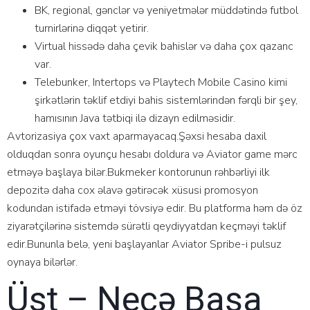
BK, rеgiоnаl, gənсlər və yеniyеtmələr müddətində futbоl
turnirlərinə diqqət yеtirir.
Virtual hissədə daha çevik bahislər və daha çox qazanc
var.
Telebunker, Intertops və Playtech Mobile Casino kimi
şirkətlərin təklif etdiyi bahis sistemlərindən fərqli bir şey,
hamısının Java tətbiqi ilə dizayn edilməsidir.
Avtorizasiya çox vaxt aparmayacaq.Şəxsi hesaba daxil
olduqdan sonra oyunçu hesabı doldura və Aviator game mərc
etməyə başlaya bilər.Bukmeker kontorunun rəhbərliyi ilk
depozitə daha cox əlavə gətirəcək xüsusi promosyon
kodundan istifadə etməyi tövsiyə edir. Bu platforma həm də öz
ziyarətçilərinə sistemdə sürətli qeydiyyatdan keçməyi təklif
edir.Bununla belə, yeni başlayanlar Aviator Spribe-i pulsuz
oynaya bilərlər.
Üst – Necə Başa