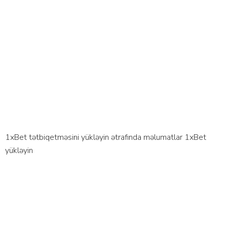
Məlumatlar
1xBet
Yükləyin
1xBet tətbiqetməsini yükləyin ətrafında məlumatlar 1xBet
yükləyin
1xbet
Azerbaycan,1x