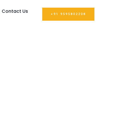
Contact Us
+91 9595802208
с До
За