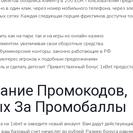
 билетов обошлись клиенту в 200 EUR. Пользователям предл
но в один клик, через номер мобильного телефона, через эл
х сетях. Каждая следующая порция фриспинов доступна толь
ь как на пари, так и на игры из онлайн-казино.
лиентом, увеличивая свои оборотные средства.
 букмекерские конторы, законно работающие в РФ.
интерес игроков к подобным предложениям.
ль и сделать депозит. Приветственный бонус 1xBet предост
ание Промокодов,
х За Промобаллы
а на 1xbet и заведите новый аккаунт. Вам дадут действующи
а ваш базовый счет начислят до рублей. Размер бонуса рав