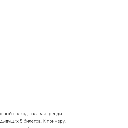
нный подход, задавая тренды
дыдущих 5 билетов. К примеру,