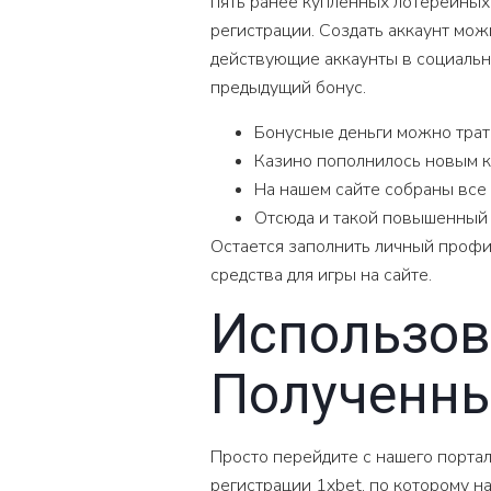
пять ранее купленных лотерейных
регистрации. Создать аккаунт мож
действующие аккаунты в социальны
предыдущий бонус.
Бонусные деньги можно тратит
Казино пополнилось новым к
На нашем сайте собраны все
Отсюда и такой повышенный 
Остается заполнить личный профи
средства для игры на сайте.
Использов
Полученны
Просто перейдите с нашего портал
регистрации 1xbet, по которому н