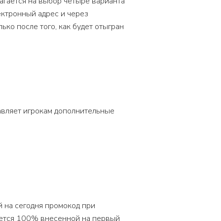
агается на выбор четыре варианта
ектронный адрес и через
ко после того, как будет отыгран
авляет игрокам дополнительные
й на сегодня промокод при
няется 100% внесенной на первый