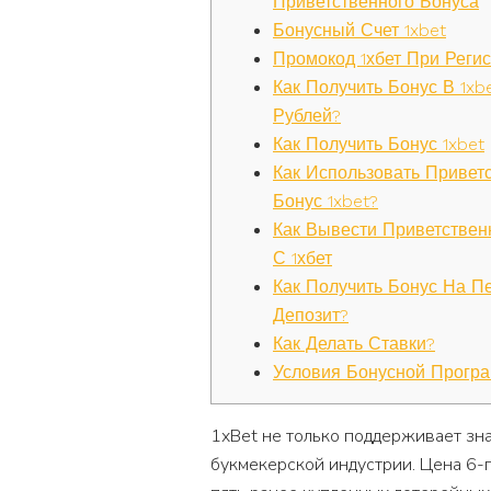
Приветственного Бонуса
Бонусный Счет 1xbet
Промокод 1хбет При Реги
Как Получить Бонус В 1xb
Рублей?
Как Получить Бонус 1xbet
Как Использовать Привет
Бонус 1xbet?
Как Вывести Приветствен
С 1хбет
Как Получить Бонус На П
Депозит?
Как Делать Ставки?
Условия Бонусной Програ
1xBet не только поддерживает зн
букмекерской индустрии. Цена 6-г