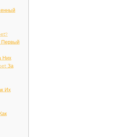
венный
bet?
а Первый
а Них
bet За
ак Их
Как