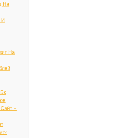
д На
 И
зит На
блей
 Бк
ков
 Сайт –
ет
et?